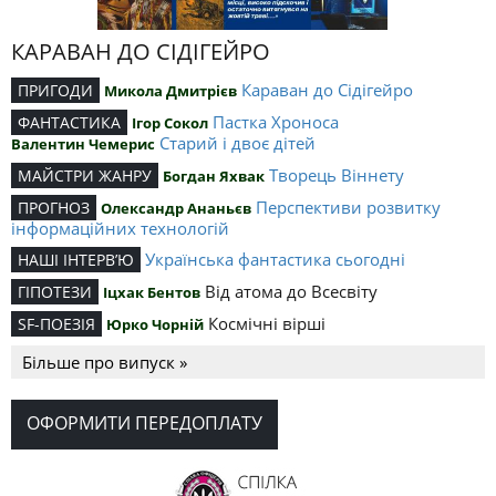
КАРАВАН ДО СІДІГЕЙРО
Караван до Сідігейро
ПРИГОДИ
Микола Дмитрієв
Пастка Хроноса
ФАНТАСТИКА
Ігор Сокол
Старий і двоє дітей
Валентин Чемерис
Творець Віннету
МАЙСТРИ ЖАНРУ
Богдан Яхвак
Перспективи розвитку
ПРОГНОЗ
Олександр Ананьєв
інформаційних технологій
Українська фантастика сьогодні
НАШІ ІНТЕРВ’Ю
Від атома до Всесвіту
ГІПОТЕЗИ
Іцхак Бентов
Космічні вірші
SF-ПОЕЗІЯ
Юрко Чорній
Більше про випуск »
ОФОРМИТИ ПЕРЕДОПЛАТУ