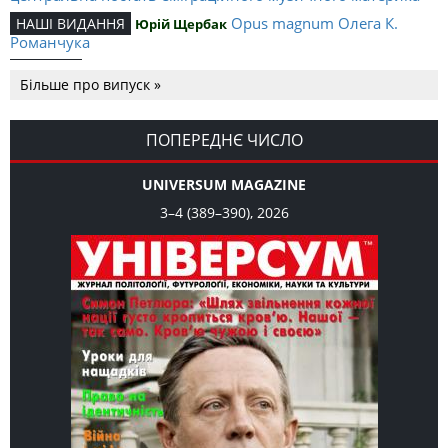
Opus magnum Олега К.
НАШІ ВИДАННЯ
Юрій Щербак
Романчука
Аналітичний центр Олега К.
РЕЦЕНЗІЇ
Петро Іванишин
Більше про випуск »
Романчука
Журавель і синиця як
Editorial
Oleh K. Romanchuk
уособлення української політстратегії й тактики
ПОПЕРЕДНЄ ЧИСЛО
UNIVERSUM MAGAZINE
3–4 (389–390), 2026