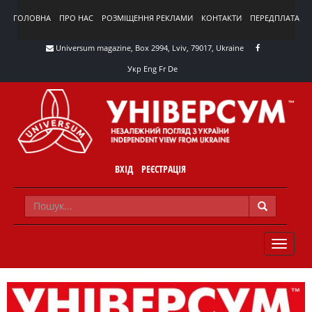
ГОЛОВНА
ПРО НАС
РОЗМІЩЕННЯ РЕКЛАМИ
КОНТАКТИ
ПЕРЕДПЛАТА
Universum magazine, Box 2994, Lviv, 79017, Ukraine
Укр
Eng
Fr
De
ВХІД
РЕЄСТРАЦІЯ
TOGGLE
NAVIG