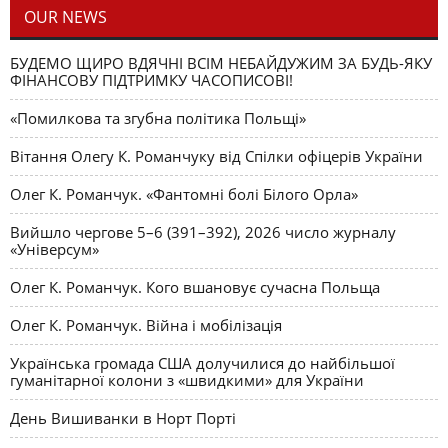
OUR NEWS
БУДЕМО ЩИРО ВДЯЧНІ ВСІМ НЕБАЙДУЖИМ ЗА БУДЬ-ЯКУ
ФІНАНСОВУ ПІДТРИМКУ ЧАСОПИСОВІ!
«Помилкова та згубна політика Польщі»
Вітання Олегу К. Романчуку від Спілки офіцерів України
Олег К. Романчук. «Фантомні болі Білого Орла»
Вийшло чергове 5–6 (391–392), 2026 число журналу
«Універсум»
Олег К. Романчук. Кого вшановує сучасна Польща
Олег К. Романчук. Війна і мобілізація
Українська громада США долучилися до найбільшої
гуманітарної колони з «швидкими» для України
День Вишиванки в Норт Порті