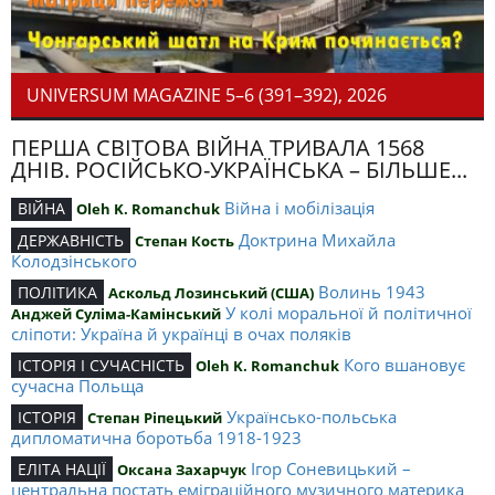
UNIVERSUM MAGAZINE 5–6 (391–392), 2026
ПЕРША СВІТОВА ВІЙНА ТРИВАЛА 1568
ДНІВ. РОСІЙСЬКО-УКРАЇНСЬКА – БІЛЬШЕ...
Війна і мобілізація
ВІЙНА
Oleh K. Romanchuk
Доктрина Михайла
ДЕРЖАВНІСТЬ
Степан Кость
Колодзінського
Волинь 1943
ПОЛІТИКА
Аскольд Лозинський (США)
У колі моральної й політичної
Анджей Суліма-Камінський
сліпоти: Україна й українці в очах поляків
Кого вшановує
ІСТОРІЯ І СУЧАСНІСТЬ
Oleh K. Romanchuk
сучасна Польща
Українсько-польська
ІСТОРІЯ
Степан Ріпецький
дипломатична боротьба 1918-1923
Ігор Соневицький –
ЕЛІТА НАЦІЇ
Оксана Захарчук
центральна постать еміграційного музичного материка