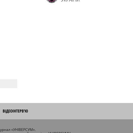
ВІДЕОІНТЕРВ'Ю
журнал «УНІВЕРСУМ».