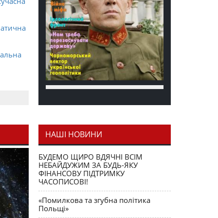
сучасна
матична
ральна
НАШІ НОВИНИ
я як
БУДЕМО ЩИРО ВДЯЧНІ ВСІМ
НЕБАЙДУЖИМ ЗА БУДЬ-ЯКУ
ФІНАНСОВУ ПІДТРИМКУ
ЧАСОПИСОВІ!
«Помилкова та згубна політика
Польщі»