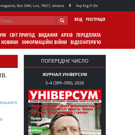
agazine, Box 2994, Lviv, 79017, Ukraine
Укр
Eng
Fr
De
ВХІД
РЕЄСТРАЦІЯ
СУМ
СВІТ ПРИГОД
ВИДАННЯ
АРХІВ
ПЕРЕДПЛАТА
НОВИНИ
ІНФОРМАЦІЙНІ ВІЙНИ
ВІДЕОІНТЕРВ'Ю
ПОПЕРЕДНЄ ЧИСЛО
ІВ.
ЖУРНАЛ УНІВЕРСУМ
3–4 (389–390), 2026
нського
ої