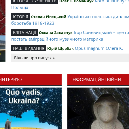
Кого вшановує 
ІСТОРІЯ І СУЧАСНІСТЬ
Олег К. Романчук
Польща
Українсько-польська дипло
ІСТОРІЯ
Степан Ріпецький
боротьба 1918-1923
Ігор Соневицький – цент
ЕЛІТА НАЦІЇ
Оксана Захарчук
постать еміграційного музичного материка
Opus magnum Олега К.
НАШІ ВИДАННЯ
Юрій Щербак
Романчука
Більше про випуск »
Аналітичний центр Олега К.
РЕЦЕНЗІЇ
Петро Іванишин
Романчука
ОІНТЕРВ’Ю
ІНФОРМАЦІЙНІ ВІЙНИ
Журавель і синиц
СЛОВО РЕДАКЦІЙНЕ
Олег К. Романчук
уособлення української політстратегії й тактики