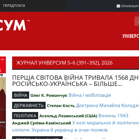
ПЕРЕДПЛАТА
Universum m
УНІВЕР
ЖУРНАЛ УНІВЕРСУМ 5–6 (391–392), 2026
ПЕРША СВІТОВА ВІЙНА ТРИВАЛА 1568 ДН
РОСІЙСЬКО-УКРАЇНСЬКА – БІЛЬШЕ...
Війна і мобілізація
ВІЙНА
Олег К. Романчук
Доктрина Михайла Колодзі
ДЕРЖАВНІСТЬ
Степан Кость
Волинь 1943
ПОЛІТИКА
Аскольд Лозинський (США)
У колі моральної й політичн
Анджей Суліма-Камінський
сліпоти: Україна й українці в очах поляків