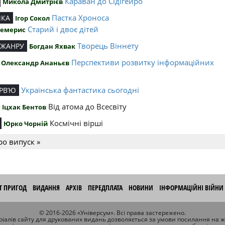
Караван до Сідігейро
Микола Дмитрієв
Пастка Хроноса
ИКА
Ігор Сокол
Старий і двоє дітей
Чемерис
Творець Віннету
 ЖАНРУ
Богдан Яхвак
Перспективи розвитку інформаційних
Олександр Ананьєв
й
Українська фантастика сьогодні
РВ’Ю
Від атома до Всесвіту
Іцхак Бентов
Космічні вірші
Юрко Чорній
ро випуск »
ІТ ПРИГОД
ВИДАННЯ
АРХІВ
ПЕРЕДПЛАТА
НОВИНИ
ІНФОРМАЦІЙНІ ВІЙНИ
© 2016-2026 «Універсум». Всі права застережено.
іалів сайту для друкованих видань дозволяється за умови посилання на 