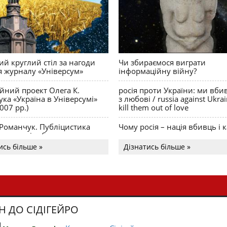
й круглий стіл за нагоди
Чи збираємося виграти
я журналу «Універсум»
інформаційну війну?
ійний проект Олега К.
росія проти України: ми вби
ка «Україна в Універсумі»
з любові / russia against Ukra
007 рр.)
kill them out of love
 Романчук. Публіцистика
Чому росія – нація вбивць і к
Акценти і табу
ись більше »
Дізнатись більше »
Н ДО СІДІГЕЙРО