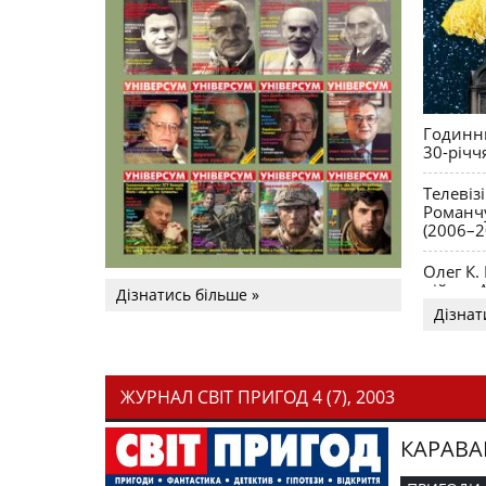
Годинни
30-річч
Телевіз
Романчу
(2006–2
Олег К.
війни. 
Дізнатись більше »
Дізнат
ЖУРНАЛ СВІТ ПРИГОД 4 (7), 2003
КАРАВА