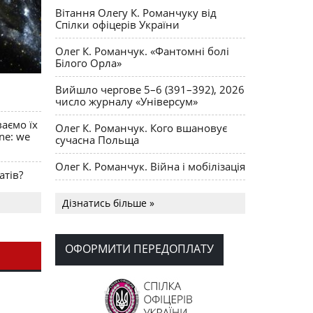
Вітання Олегу К. Романчуку від
Спілки офіцерів України
Олег К. Романчук. «Фантомні болі
Білого Орла»
Вийшло чергове 5–6 (391–392), 2026
число журналу «Універсум»
ваємо їх
Олег К. Романчук. Кого вшановує
ine: we
сучасна Польща
Олег К. Романчук. Війна і мобілізація
атів?
Українська громада США
Дізнатись більше »
долучилися до найбільшої
гуманітарної колони з «швидкими»
для України
ОФОРМИТИ ПЕРЕДОПЛАТУ
День Вишиванки в Норт Порті
OPUS MAGNUM Олега К. Романчука