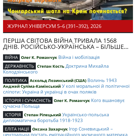
ЖУРНАЛ УНІВЕРСУМ 5–6 (391–392), 2026
ПЕРША СВІТОВА ВІЙНА ТРИВАЛА 1568
ДНІВ. РОСІЙСЬКО-УКРАЇНСЬКА – БІЛЬШЕ...
Війна і мобілізація
ВІЙНА
Олег К. Романчук
Доктрина Михайла
ДЕРЖАВНІСТЬ
Степан Кость
Колодзінського
Волинь 1943
ПОЛІТИКА
Аскольд Лозинський (США)
У колі моральної й політичної
Анджей Суліма-Камінський
сліпоти: Україна й українці в очах поляків
Кого вшановує
ІСТОРІЯ І СУЧАСНІСТЬ
Олег К. Романчук
сучасна Польща
Українсько-польська
ІСТОРІЯ
Степан Ріпецький
дипломатична боротьба 1918-1923
Ігор Соневицький –
ЕЛІТА НАЦІЇ
Оксана Захарчук
центральна постать еміграційного музичного материка