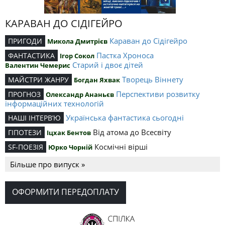
КАРАВАН ДО СІДІГЕЙРО
Караван до Сідігейро
ПРИГОДИ
Микола Дмитрієв
Пастка Хроноса
ФАНТАСТИКА
Ігор Сокол
Старий і двоє дітей
Валентин Чемерис
Творець Віннету
МАЙСТРИ ЖАНРУ
Богдан Яхвак
Перспективи розвитку
ПРОГНОЗ
Олександр Ананьєв
інформаційних технологій
Українська фантастика сьогодні
НАШІ ІНТЕРВ’Ю
Від атома до Всесвіту
ГІПОТЕЗИ
Іцхак Бентов
Космічні вірші
SF-ПОЕЗІЯ
Юрко Чорній
Більше про випуск »
ОФОРМИТИ ПЕРЕДОПЛАТУ