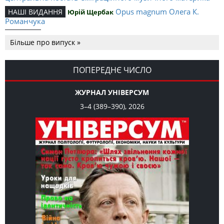
Opus magnum Олега К.
НАШІ ВИДАННЯ
Юрій Щербак
Романчука
Аналітичний центр Олега К.
РЕЦЕНЗІЇ
Петро Іванишин
Більше про випуск »
Романчука
Журавель і синиця
СЛОВО РЕДАКЦІЙНЕ
Олег К. Романчук
як уособлення української політстратегії й тактики
ПОПЕРЕДНЄ ЧИСЛО
ЖУРНАЛ УНІВЕРСУМ
3–4 (389–390), 2026