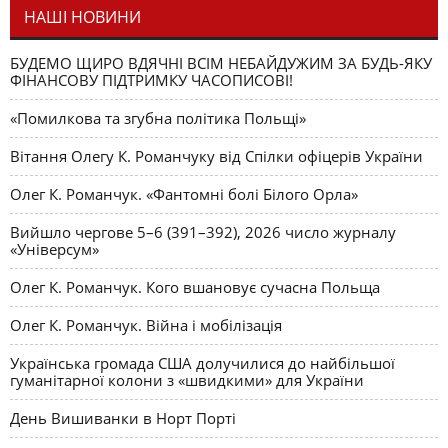
НАШІ НОВИНИ
БУДЕМО ЩИРО ВДЯЧНІ ВСІМ НЕБАЙДУЖИМ ЗА БУДЬ-ЯКУ
ФІНАНСОВУ ПІДТРИМКУ ЧАСОПИСОВІ!
«Помилкова та згубна політика Польщі»
Вітання Олегу К. Романчуку від Спілки офіцерів України
Олег К. Романчук. «Фантомні болі Білого Орла»
Вийшло чергове 5–6 (391–392), 2026 число журналу
«Універсум»
Олег К. Романчук. Кого вшановує сучасна Польща
Олег К. Романчук. Війна і мобілізація
Українська громада США долучилися до найбільшої
гуманітарної колони з «швидкими» для України
День Вишиванки в Норт Порті