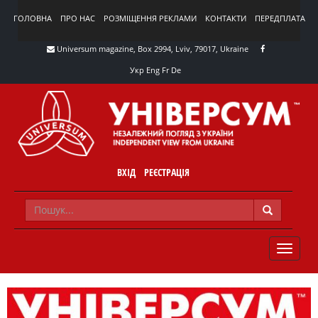
ГОЛОВНА
ПРО НАС
РОЗМІЩЕННЯ РЕКЛАМИ
КОНТАКТИ
ПЕРЕДПЛАТА
Universum magazine, Box 2994, Lviv, 79017, Ukraine
Укр
Eng
Fr
De
ВХІД
РЕЄСТРАЦІЯ
TOGGLE
NAVIG