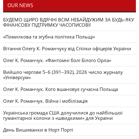
OUR NEWS
БУДЕМО ЩИРО ВДЯЧНІ ВСІМ НЕБАЙДУЖИМ ЗА БУДЬ-ЯКУ
ФІНАНСОВУ ПІДТРИМКУ ЧАСОПИСОВІ!
«Помилкова та згубна політика Польщі»
Вітання Олегу К. Романчуку від Спілки офіцерів України
Олег К. Романчук. «Фантомні болі Білого Орла»
Вийшло чергове 5–6 (391–392), 2026 число журналу
«Універсум»
Олег К. Романчук. Кого вшановує сучасна Польща
Олег К. Романчук. Війна і мобілізація
Українська громада США долучилися до найбільшої
гуманітарної колони з «швидкими» для України
День Вишиванки в Норт Порті