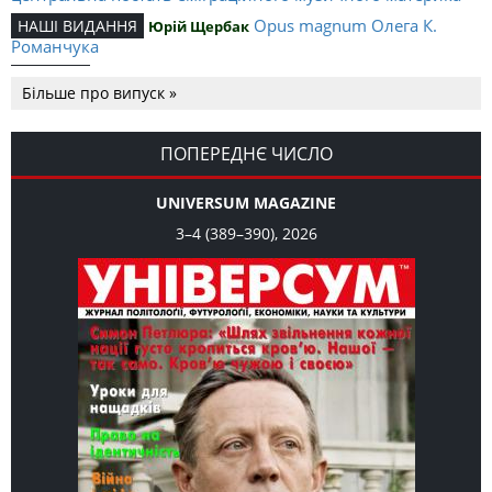
Opus magnum Олега К.
НАШІ ВИДАННЯ
Юрій Щербак
Романчука
Аналітичний центр Олега К.
РЕЦЕНЗІЇ
Петро Іванишин
Більше про випуск »
Романчука
Журавель і синиця як
Editorial
Oleh K. Romanchuk
уособлення української політстратегії й тактики
ПОПЕРЕДНЄ ЧИСЛО
UNIVERSUM MAGAZINE
3–4 (389–390), 2026