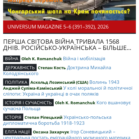
UNIVERSUM MAGAZINE 5–6 (391–392), 2026
ПЕРША СВІТОВА ВІЙНА ТРИВАЛА 1568
ДНІВ. РОСІЙСЬКО-УКРАЇНСЬКА – БІЛЬШЕ...
Війна і мобілізація
ВІЙНА
Oleh K. Romanchuk
Доктрина Михайла
ДЕРЖАВНІСТЬ
Степан Кость
Колодзінського
Волинь 1943
ПОЛІТИКА
Аскольд Лозинський (США)
У колі моральної й політичної
Анджей Суліма-Камінський
сліпоти: Україна й українці в очах поляків
Кого вшановує
ІСТОРІЯ І СУЧАСНІСТЬ
Oleh K. Romanchuk
сучасна Польща
Українсько-польська
ІСТОРІЯ
Степан Ріпецький
дипломатична боротьба 1918-1923
Ігор Соневицький –
ЕЛІТА НАЦІЇ
Оксана Захарчук
центральна постать еміграційного музичного материка