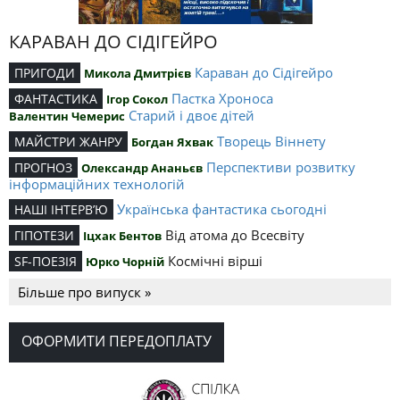
КАРАВАН ДО СІДІГЕЙРО
Караван до Сідігейро
ПРИГОДИ
Микола Дмитрієв
Пастка Хроноса
ФАНТАСТИКА
Ігор Сокол
Старий і двоє дітей
Валентин Чемерис
Творець Віннету
МАЙСТРИ ЖАНРУ
Богдан Яхвак
Перспективи розвитку
ПРОГНОЗ
Олександр Ананьєв
інформаційних технологій
Українська фантастика сьогодні
НАШІ ІНТЕРВ’Ю
Від атома до Всесвіту
ГІПОТЕЗИ
Іцхак Бентов
Космічні вірші
SF-ПОЕЗІЯ
Юрко Чорній
Більше про випуск »
ОФОРМИТИ ПЕРЕДОПЛАТУ