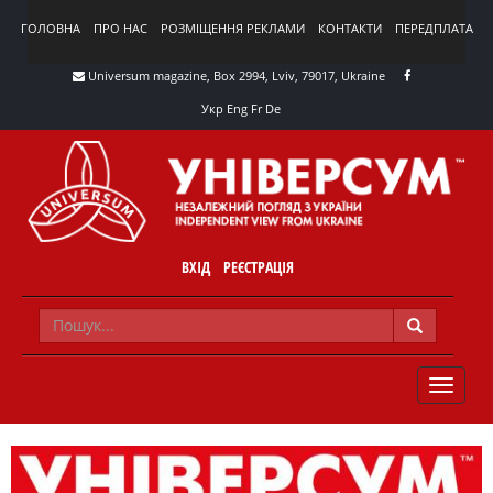
ГОЛОВНА
ПРО НАС
РОЗМІЩЕННЯ РЕКЛАМИ
КОНТАКТИ
ПЕРЕДПЛАТА
Universum magazine, Box 2994, Lviv, 79017, Ukraine
Укр
Eng
Fr
De
ВХІД
РЕЄСТРАЦІЯ
TOGGLE
NAVIG