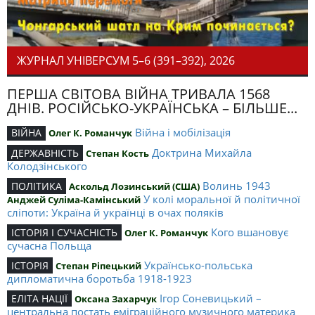
ЖУРНАЛ УНІВЕРСУМ 5–6 (391–392), 2026
ПЕРША СВІТОВА ВІЙНА ТРИВАЛА 1568
ДНІВ. РОСІЙСЬКО-УКРАЇНСЬКА – БІЛЬШЕ...
Війна і мобілізація
ВІЙНА
Олег К. Романчук
Доктрина Михайла
ДЕРЖАВНІСТЬ
Степан Кость
Колодзінського
Волинь 1943
ПОЛІТИКА
Аскольд Лозинський (США)
У колі моральної й політичної
Анджей Суліма-Камінський
сліпоти: Україна й українці в очах поляків
Кого вшановує
ІСТОРІЯ І СУЧАСНІСТЬ
Олег К. Романчук
сучасна Польща
Українсько-польська
ІСТОРІЯ
Степан Ріпецький
дипломатична боротьба 1918-1923
Ігор Соневицький –
ЕЛІТА НАЦІЇ
Оксана Захарчук
центральна постать еміграційного музичного материка