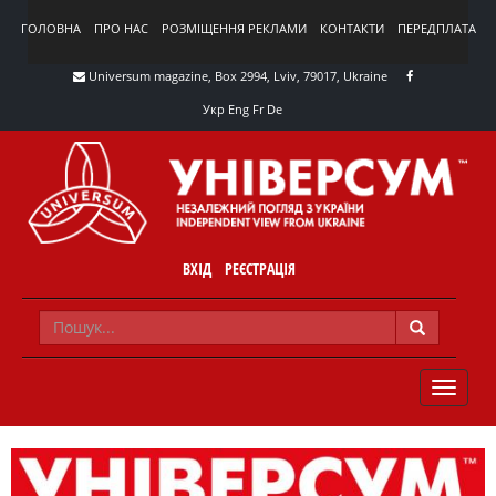
ГОЛОВНА
ПРО НАС
РОЗМІЩЕННЯ РЕКЛАМИ
КОНТАКТИ
ПЕРЕДПЛАТА
Universum magazine, Box 2994, Lviv, 79017, Ukraine
Укр
Eng
Fr
De
ВХІД
РЕЄСТРАЦІЯ
TOGGLE
NAVIG