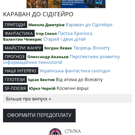
КАРАВАН ДО СІДІГЕЙРО
Караван до Сідігейро
ПРИГОДИ
Микола Дмитрієв
Пастка Хроноса
ФАНТАСТИКА
Ігор Сокол
Старий і двоє дітей
Валентин Чемерис
Творець Віннету
МАЙСТРИ ЖАНРУ
Богдан Яхвак
Перспективи розвитку
ПРОГНОЗ
Олександр Ананьєв
інформаційних технологій
Українська фантастика сьогодні
НАШІ ІНТЕРВ’Ю
Від атома до Всесвіту
ГІПОТЕЗИ
Іцхак Бентов
Космічні вірші
SF-ПОЕЗІЯ
Юрко Чорній
Більше про випуск »
ОФОРМИТИ ПЕРЕДОПЛАТУ