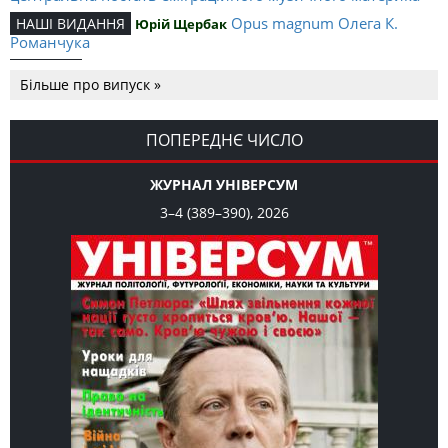
Opus magnum Олега К.
НАШІ ВИДАННЯ
Юрій Щербак
Романчука
Аналітичний центр Олега К.
РЕЦЕНЗІЇ
Петро Іванишин
Більше про випуск »
Романчука
Журавель і синиця
СЛОВО РЕДАКЦІЙНЕ
Олег К. Романчук
як уособлення української політстратегії й тактики
ПОПЕРЕДНЄ ЧИСЛО
ЖУРНАЛ УНІВЕРСУМ
3–4 (389–390), 2026