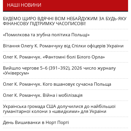
НАШІ НОВИНИ
БУДЕМО ЩИРО ВДЯЧНІ ВСІМ НЕБАЙДУЖИМ ЗА БУДЬ-ЯКУ
ФІНАНСОВУ ПІДТРИМКУ ЧАСОПИСОВІ!
«Помилкова та згубна політика Польщі»
Вітання Олегу К. Романчуку від Спілки офіцерів України
Олег К. Романчук. «Фантомні болі Білого Орла»
Вийшло чергове 5–6 (391–392), 2026 число журналу
«Універсум»
Олег К. Романчук. Кого вшановує сучасна Польща
Олег К. Романчук. Війна і мобілізація
Українська громада США долучилися до найбільшої
гуманітарної колони з «швидкими» для України
День Вишиванки в Норт Порті