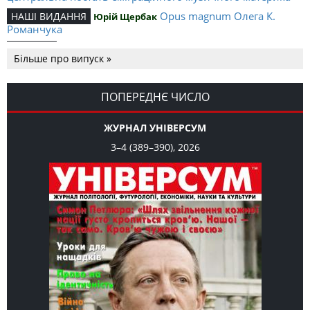
Opus magnum Олега К.
НАШІ ВИДАННЯ
Юрій Щербак
Романчука
Аналітичний центр Олега К.
РЕЦЕНЗІЇ
Петро Іванишин
Більше про випуск »
Романчука
Журавель і синиця
СЛОВО РЕДАКЦІЙНЕ
Олег К. Романчук
як уособлення української політстратегії й тактики
ПОПЕРЕДНЄ ЧИСЛО
ЖУРНАЛ УНІВЕРСУМ
3–4 (389–390), 2026