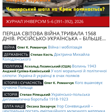
ЖУРНАЛ УНІВЕРСУМ 5–6 (391–392), 2026
ПЕРША СВІТОВА ВІЙНА ТРИВАЛА 1568
ДНІВ. РОСІЙСЬКО-УКРАЇНСЬКА – БІЛЬШЕ...
Війна і мобілізація
ВІЙНА
Олег К. Романчук
Доктрина Михайла
ДЕРЖАВНІСТЬ
Степан Кость
Колодзінського
Волинь 1943
ПОЛІТИКА
Аскольд Лозинський (США)
У колі моральної й політичної
Анджей Суліма-Камінський
сліпоти: Україна й українці в очах поляків
Кого вшановує
ІСТОРІЯ І СУЧАСНІСТЬ
Олег К. Романчук
сучасна Польща
Українсько-польська
ІСТОРІЯ
Степан Ріпецький
дипломатична боротьба 1918-1923
Ігор Соневицький –
ЕЛІТА НАЦІЇ
Оксана Захарчук
центральна постать еміграційного музичного материка