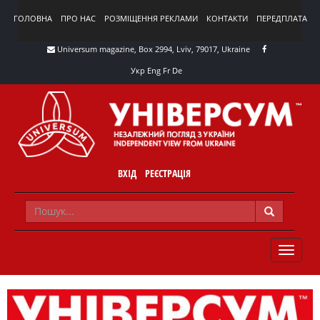
ГОЛОВНА
ПРО НАС
РОЗМІЩЕННЯ РЕКЛАМИ
КОНТАКТИ
ПЕРЕДПЛАТА
Universum magazine, Box 2994, Lviv, 79017, Ukraine
Укр
Eng
Fr
De
ВХІД
РЕЄСТРАЦІЯ
TOGGLE
NAVIG