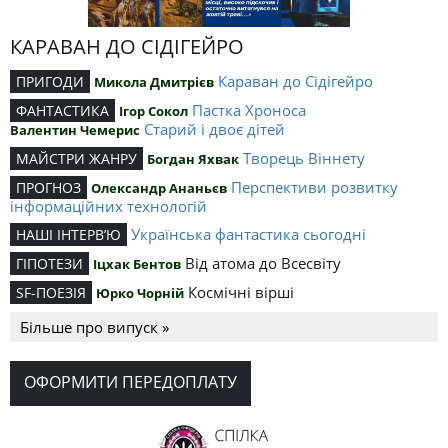
КАРАВАН ДО СІДІГЕЙРО
Караван до Сідігейро
ПРИГОДИ
Микола Дмитрієв
Пастка Хроноса
ФАНТАСТИКА
Ігор Сокол
Старий і двоє дітей
Валентин Чемерис
Творець Віннету
МАЙСТРИ ЖАНРУ
Богдан Яхвак
Перспективи розвитку
ПРОГНОЗ
Олександр Ананьєв
інформаційних технологій
Українська фантастика сьогодні
НАШІ ІНТЕРВ’Ю
Від атома до Всесвіту
ГІПОТЕЗИ
Іцхак Бентов
Космічні вірші
SF-ПОЕЗІЯ
Юрко Чорній
Більше про випуск »
ОФОРМИТИ ПЕРЕДОПЛАТУ