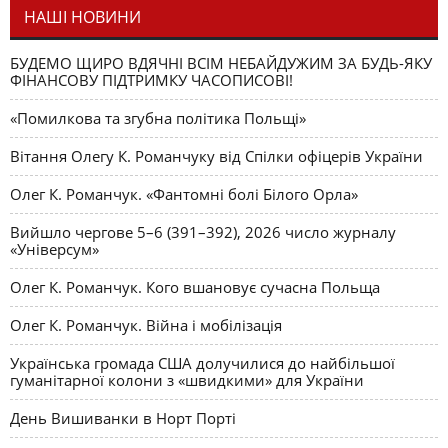
НАШІ НОВИНИ
БУДЕМО ЩИРО ВДЯЧНІ ВСІМ НЕБАЙДУЖИМ ЗА БУДЬ-ЯКУ
ФІНАНСОВУ ПІДТРИМКУ ЧАСОПИСОВІ!
«Помилкова та згубна політика Польщі»
Вітання Олегу К. Романчуку від Спілки офіцерів України
Олег К. Романчук. «Фантомні болі Білого Орла»
Вийшло чергове 5–6 (391–392), 2026 число журналу
«Універсум»
Олег К. Романчук. Кого вшановує сучасна Польща
Олег К. Романчук. Війна і мобілізація
Українська громада США долучилися до найбільшої
гуманітарної колони з «швидкими» для України
День Вишиванки в Норт Порті