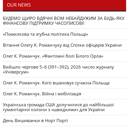
OUR NEWS
БУДЕМО ЩИРО ВДЯЧНІ ВСІМ НЕБАЙДУЖИМ ЗА БУДЬ-ЯКУ
ФІНАНСОВУ ПІДТРИМКУ ЧАСОПИСОВІ!
«Помилкова та згубна політика Польщі»
Вітання Олегу К. Романчуку від Спілки офіцерів України
Олег К. Романчук. «Фантомні болі Білого Орла»
Вийшло чергове 5–6 (391–392), 2026 число журналу
«Універсум»
Олег К. Романчук. Кого вшановує сучасна Польща
Олег К. Романчук. Війна і мобілізація
Українська громада США долучилися до найбільшої
гуманітарної колони з «швидкими» для України
День Вишиванки в Норт Порті