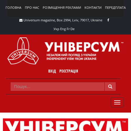
ГОЛОВНА
ПРО НАС
РОЗМІЩЕННЯ РЕКЛАМИ
КОНТАКТИ
ПЕРЕДПЛАТА
Universum magazine, Box 2994, Lviv, 79017, Ukraine
Укр
Eng
Fr
De
ВХІД
РЕЄСТРАЦІЯ
TOGGLE
NAVIG