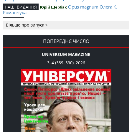
Opus magnum Олега К.
НАШІ ВИДАННЯ
Юрій Щербак
Романчука
Аналітичний центр Олега К.
РЕЦЕНЗІЇ
Петро Іванишин
Більше про випуск »
Романчука
Журавель і синиця як
Editorial
Oleh K. Romanchuk
уособлення української політстратегії й тактики
ПОПЕРЕДНЄ ЧИСЛО
UNIVERSUM MAGAZINE
3–4 (389–390), 2026