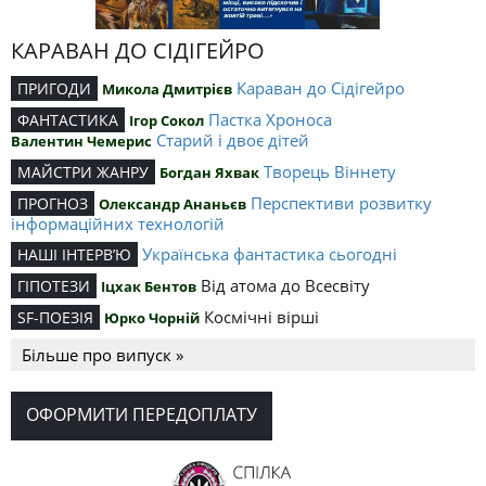
КАРАВАН ДО СІДІГЕЙРО
Караван до Сідігейро
ПРИГОДИ
Микола Дмитрієв
Пастка Хроноса
ФАНТАСТИКА
Ігор Сокол
Старий і двоє дітей
Валентин Чемерис
Творець Віннету
МАЙСТРИ ЖАНРУ
Богдан Яхвак
Перспективи розвитку
ПРОГНОЗ
Олександр Ананьєв
інформаційних технологій
Українська фантастика сьогодні
НАШІ ІНТЕРВ’Ю
Від атома до Всесвіту
ГІПОТЕЗИ
Іцхак Бентов
Космічні вірші
SF-ПОЕЗІЯ
Юрко Чорній
Більше про випуск »
ОФОРМИТИ ПЕРЕДОПЛАТУ