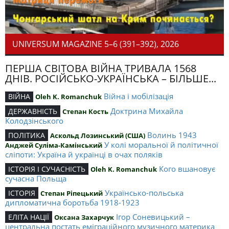
UNIVERSUM MAGAZINE 5–6 (391–392), 2026
ПЕРША СВІТОВА ВІЙНА ТРИВАЛА 1568
ДНІВ. РОСІЙСЬКО-УКРАЇНСЬКА – БІЛЬШЕ...
Війна і мобілізація
ВІЙНА
Oleh K. Romanchuk
Доктрина Михайла
ДЕРЖАВНІСТЬ
Степан Кость
Колодзінського
Волинь 1943
ПОЛІТИКА
Аскольд Лозинський (США)
У колі моральної й політичної
Анджей Суліма-Камінський
сліпоти: Україна й українці в очах поляків
Кого вшановує
ІСТОРІЯ І СУЧАСНІСТЬ
Oleh K. Romanchuk
сучасна Польща
Українсько-польська
ІСТОРІЯ
Степан Ріпецький
дипломатична боротьба 1918-1923
Ігор Соневицький –
ЕЛІТА НАЦІЇ
Оксана Захарчук
центральна постать еміграційного музичного материка