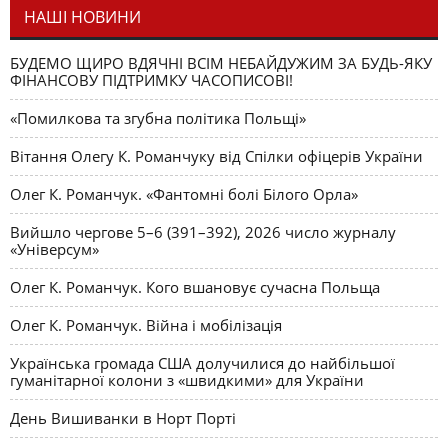
НАШІ НОВИНИ
БУДЕМО ЩИРО ВДЯЧНІ ВСІМ НЕБАЙДУЖИМ ЗА БУДЬ-ЯКУ
ФІНАНСОВУ ПІДТРИМКУ ЧАСОПИСОВІ!
«Помилкова та згубна політика Польщі»
Вітання Олегу К. Романчуку від Спілки офіцерів України
Олег К. Романчук. «Фантомні болі Білого Орла»
Вийшло чергове 5–6 (391–392), 2026 число журналу
«Універсум»
Олег К. Романчук. Кого вшановує сучасна Польща
Олег К. Романчук. Війна і мобілізація
Українська громада США долучилися до найбільшої
гуманітарної колони з «швидкими» для України
День Вишиванки в Норт Порті