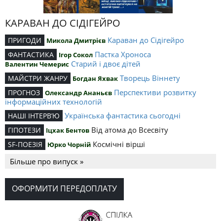
КАРАВАН ДО СІДІГЕЙРО
Караван до Сідігейро
ПРИГОДИ
Микола Дмитрієв
Пастка Хроноса
ФАНТАСТИКА
Ігор Сокол
Старий і двоє дітей
Валентин Чемерис
Творець Віннету
МАЙСТРИ ЖАНРУ
Богдан Яхвак
Перспективи розвитку
ПРОГНОЗ
Олександр Ананьєв
інформаційних технологій
Українська фантастика сьогодні
НАШІ ІНТЕРВ’Ю
Від атома до Всесвіту
ГІПОТЕЗИ
Іцхак Бентов
Космічні вірші
SF-ПОЕЗІЯ
Юрко Чорній
Більше про випуск »
ОФОРМИТИ ПЕРЕДОПЛАТУ