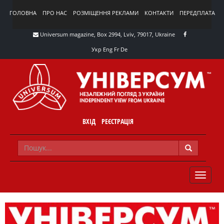
ГОЛОВНА
ПРО НАС
РОЗМІЩЕННЯ РЕКЛАМИ
КОНТАКТИ
ПЕРЕДПЛАТА
Universum magazine, Box 2994, Lviv, 79017, Ukraine
Укр
Eng
Fr
De
ВХІД
РЕЄСТРАЦІЯ
TOGGLE
NAVIG