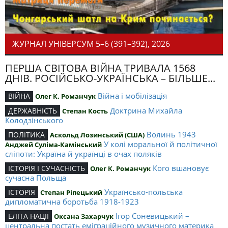
ЖУРНАЛ УНІВЕРСУМ 5–6 (391–392), 2026
ПЕРША СВІТОВА ВІЙНА ТРИВАЛА 1568
ДНІВ. РОСІЙСЬКО-УКРАЇНСЬКА – БІЛЬШЕ...
Війна і мобілізація
ВІЙНА
Олег К. Романчук
Доктрина Михайла
ДЕРЖАВНІСТЬ
Степан Кость
Колодзінського
Волинь 1943
ПОЛІТИКА
Аскольд Лозинський (США)
У колі моральної й політичної
Анджей Суліма-Камінський
сліпоти: Україна й українці в очах поляків
Кого вшановує
ІСТОРІЯ І СУЧАСНІСТЬ
Олег К. Романчук
сучасна Польща
Українсько-польська
ІСТОРІЯ
Степан Ріпецький
дипломатична боротьба 1918-1923
Ігор Соневицький –
ЕЛІТА НАЦІЇ
Оксана Захарчук
центральна постать еміграційного музичного материка