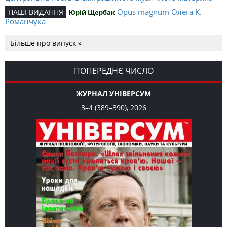
Opus magnum Олега К.
НАШІ ВИДАННЯ
Юрій Щербак
Романчука
Аналітичний центр Олега К.
РЕЦЕНЗІЇ
Петро Іванишин
Більше про випуск »
Романчука
Журавель і синиця
СЛОВО РЕДАКЦІЙНЕ
Олег К. Романчук
як уособлення української політстратегії й тактики
ПОПЕРЕДНЄ ЧИСЛО
ЖУРНАЛ УНІВЕРСУМ
3–4 (389–390), 2026