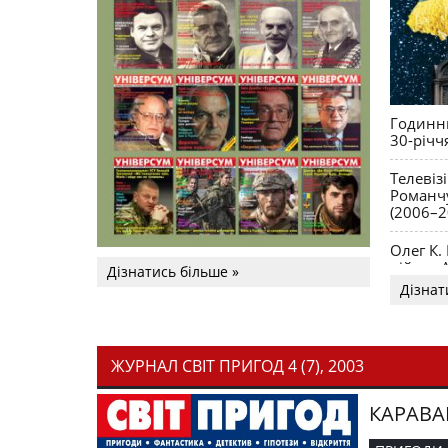
Годинни
30-річч
Телевіз
Романчу
(2006–2
Олег К.
війни. 
Дізнатись більше »
Дізнат
ЖУРНАЛ СВІТ ПРИГОД 4 (7), 2003
КАРАВА