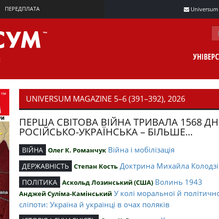
ПЕРЕДПЛАТА
Universum m
УНІВЕР
UNIVERSUM MAGAZINE 5–6 (391–392), 2026
ПЕРША СВІТОВА ВІЙНА ТРИВАЛА 1568 ДН
РОСІЙСЬКО-УКРАЇНСЬКА – БІЛЬШЕ...
Війна і мобілізація
ВІЙНА
Олег К. Романчук
Доктрина Михайла Колодзі
ДЕРЖАВНІСТЬ
Степан Кость
Волинь 1943
ПОЛІТИКА
Аскольд Лозинський (США)
У колі моральної й політичн
Анджей Суліма-Камінський
сліпоти: Україна й українці в очах поляків