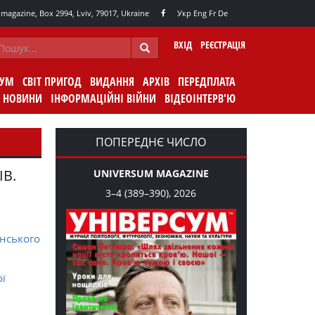
agazine, Box 2994, Lviv, 79017, Ukraine
Укр
Eng
Fr
De
ВХІД
РЕЄСТРАЦІЯ
СУМ
СВІТ ПРИГОД
ВИДАННЯ
АРХІВ
ПЕРЕДПЛАТА
НОВИНИ
ІНФОРМАЦІЙНІ ВІЙНИ
ВІДЕОІНТЕРВ'Ю
ПОПЕРЕДНЄ ЧИСЛО
ІВ.
UNIVERSUM MAGAZINE
3–4 (389–390), 2026
нського
ої