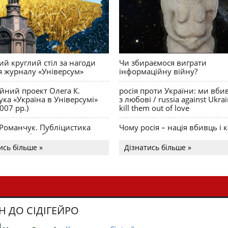
й круглий стіл за нагоди
Чи збираємося виграти
я журналу «Універсум»
інформаційну війну?
ійний проект Олега К.
росія проти України: ми вби
ка «Україна в Універсумі»
з любові / russia against Ukra
007 рр.)
kill them out of love
 Романчук. Публіцистика
Чому росія – нація вбивць і к
Акценти і табу
ись більше »
Дізнатись більше »
Н ДО СІДІГЕЙРО