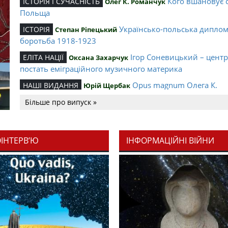
Кого вшановує 
ІСТОРІЯ І СУЧАСНІСТЬ
Олег К. Романчук
Польща
Українсько-польська дипло
ІСТОРІЯ
Степан Ріпецький
боротьба 1918-1923
Ігор Соневицький – цент
ЕЛІТА НАЦІЇ
Оксана Захарчук
постать еміграційного музичного материка
Opus magnum Олега К.
НАШІ ВИДАННЯ
Юрій Щербак
Романчука
Більше про випуск »
Аналітичний центр Олега К.
РЕЦЕНЗІЇ
Петро Іванишин
Романчука
ОІНТЕРВ’Ю
ІНФОРМАЦІЙНІ ВІЙНИ
Журавель і синиц
СЛОВО РЕДАКЦІЙНЕ
Олег К. Романчук
уособлення української політстратегії й тактики