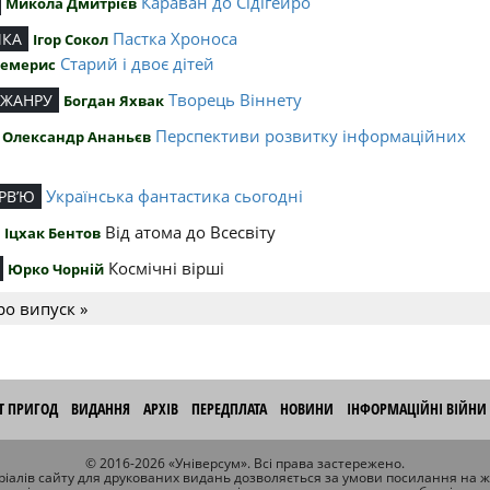
Караван до Сідігейро
Микола Дмитрієв
Пастка Хроноса
ИКА
Ігор Сокол
Старий і двоє дітей
Чемерис
Творець Віннету
 ЖАНРУ
Богдан Яхвак
Перспективи розвитку інформаційних
Олександр Ананьєв
й
Українська фантастика сьогодні
РВ’Ю
Від атома до Всесвіту
Іцхак Бентов
Космічні вірші
Юрко Чорній
ро випуск »
ІТ ПРИГОД
ВИДАННЯ
АРХІВ
ПЕРЕДПЛАТА
НОВИНИ
ІНФОРМАЦІЙНІ ВІЙНИ
© 2016-2026 «Універсум». Всі права застережено.
іалів сайту для друкованих видань дозволяється за умови посилання на 