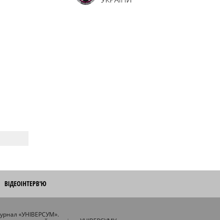
ВІДЕОІНТЕРВ'Ю
журнал «УНІВЕРСУМ».