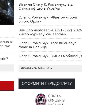
Вітання Олегу К. Романчуку від
Спілки офіцерів України
Олег К. Романчук. «Фантомні болі
Білого Орла»
Вийшло чергове 5–6 (391–392), 2026
число журналу «Універсум»
ваємо їх
Олег К. Романчук. Кого вшановує
ine: we
сучасна Польща
Олег К. Романчук. Війна і мобілізація
атів?
Українська громада США
Дізнатись більше »
долучилися до найбільшої
гуманітарної колони з «швидкими»
для України
ОФОРМИТИ ПЕРЕДОПЛАТУ
День Вишиванки в Норт Порті
OPUS MAGNUM Олега К. Романчука