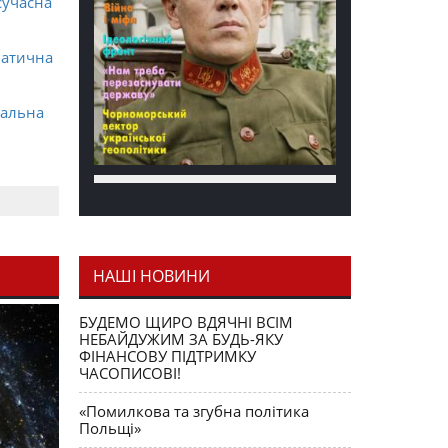
сучасна
матична
ральна
НАШІ НОВИНИ
я як
БУДЕМО ЩИРО ВДЯЧНІ ВСІМ
НЕБАЙДУЖИМ ЗА БУДЬ-ЯКУ
ФІНАНСОВУ ПІДТРИМКУ
ЧАСОПИСОВІ!
«Помилкова та згубна політика
Польщі»