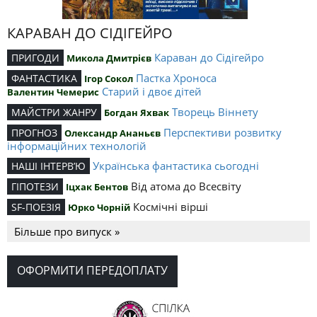
КАРАВАН ДО СІДІГЕЙРО
Караван до Сідігейро
ПРИГОДИ
Микола Дмитрієв
Пастка Хроноса
ФАНТАСТИКА
Ігор Сокол
Старий і двоє дітей
Валентин Чемерис
Творець Віннету
МАЙСТРИ ЖАНРУ
Богдан Яхвак
Перспективи розвитку
ПРОГНОЗ
Олександр Ананьєв
інформаційних технологій
Українська фантастика сьогодні
НАШІ ІНТЕРВ’Ю
Від атома до Всесвіту
ГІПОТЕЗИ
Іцхак Бентов
Космічні вірші
SF-ПОЕЗІЯ
Юрко Чорній
Більше про випуск »
ОФОРМИТИ ПЕРЕДОПЛАТУ