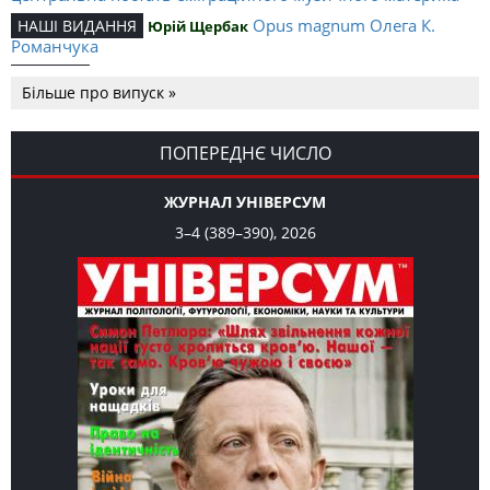
Opus magnum Олега К.
НАШІ ВИДАННЯ
Юрій Щербак
Романчука
Аналітичний центр Олега К.
РЕЦЕНЗІЇ
Петро Іванишин
Більше про випуск »
Романчука
Журавель і синиця
СЛОВО РЕДАКЦІЙНЕ
Олег К. Романчук
як уособлення української політстратегії й тактики
ПОПЕРЕДНЄ ЧИСЛО
ЖУРНАЛ УНІВЕРСУМ
3–4 (389–390), 2026