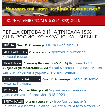
ЖУРНАЛ УНІВЕРСУМ 5–6 (391–392), 2026
ПЕРША СВІТОВА ВІЙНА ТРИВАЛА 1568
ДНІВ. РОСІЙСЬКО-УКРАЇНСЬКА – БІЛЬШЕ...
Війна і мобілізація
ВІЙНА
Олег К. Романчук
Доктрина Михайла
ДЕРЖАВНІСТЬ
Степан Кость
Колодзінського
Волинь 1943
ПОЛІТИКА
Аскольд Лозинський (США)
У колі моральної й політичної
Анджей Суліма-Камінський
сліпоти: Україна й українці в очах поляків
Кого вшановує
ІСТОРІЯ І СУЧАСНІСТЬ
Олег К. Романчук
сучасна Польща
Українсько-польська
ІСТОРІЯ
Степан Ріпецький
дипломатична боротьба 1918-1923
Ігор Соневицький –
ЕЛІТА НАЦІЇ
Оксана Захарчук
центральна постать еміграційного музичного материка