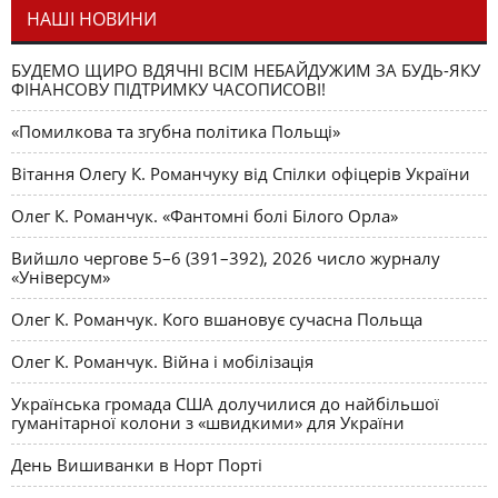
НАШІ НОВИНИ
БУДЕМО ЩИРО ВДЯЧНІ ВСІМ НЕБАЙДУЖИМ ЗА БУДЬ-ЯКУ
ФІНАНСОВУ ПІДТРИМКУ ЧАСОПИСОВІ!
«Помилкова та згубна політика Польщі»
Вітання Олегу К. Романчуку від Спілки офіцерів України
Олег К. Романчук. «Фантомні болі Білого Орла»
Вийшло чергове 5–6 (391–392), 2026 число журналу
«Універсум»
Олег К. Романчук. Кого вшановує сучасна Польща
Олег К. Романчук. Війна і мобілізація
Українська громада США долучилися до найбільшої
гуманітарної колони з «швидкими» для України
День Вишиванки в Норт Порті