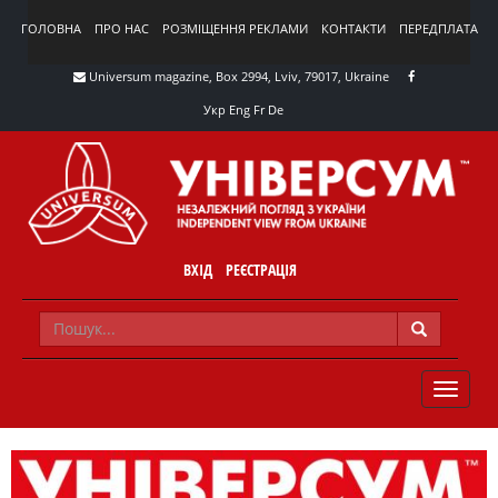
ГОЛОВНА
ПРО НАС
РОЗМІЩЕННЯ РЕКЛАМИ
КОНТАКТИ
ПЕРЕДПЛАТА
Universum magazine, Box 2994, Lviv, 79017, Ukraine
Укр
Eng
Fr
De
ВХІД
РЕЄСТРАЦІЯ
TOGGLE
NAVIG