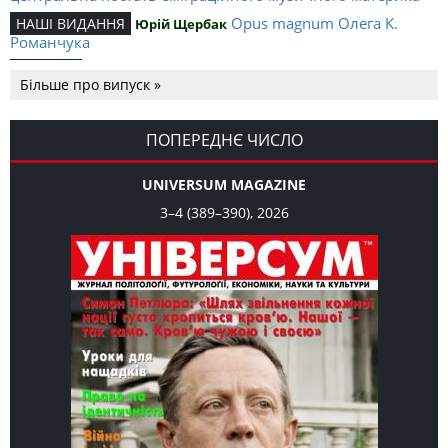
Opus magnum Олега К.
НАШІ ВИДАННЯ
Юрій Щербак
Романчука
Аналітичний центр Олега К.
РЕЦЕНЗІЇ
Петро Іванишин
Більше про випуск »
Романчука
Журавель і синиця
СЛОВО РЕДАКЦІЙНЕ
Олег К. Романчук
як уособлення української політстратегії й тактики
ПОПЕРЕДНЄ ЧИСЛО
UNIVERSUM MAGAZINE
3–4 (389–390), 2026