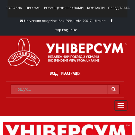
ГОЛОВНА
ПРО НАС
РОЗМІЩЕННЯ РЕКЛАМИ
КОНТАКТИ
ПЕРЕДПЛАТА
Universum magazine, Box 2994, Lviv, 79017, Ukraine
Укр
Eng
Fr
De
ВХІД
РЕЄСТРАЦІЯ
TOGGLE
NAVIG