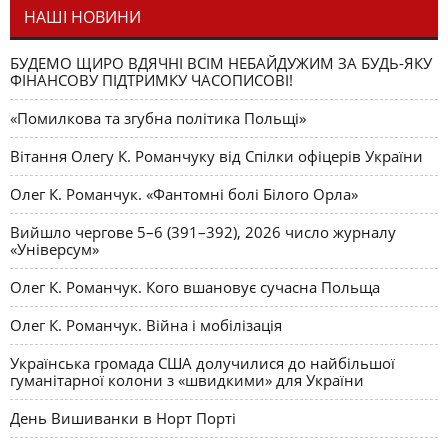
НАШІ НОВИНИ
БУДЕМО ЩИРО ВДЯЧНІ ВСІМ НЕБАЙДУЖИМ ЗА БУДЬ-ЯКУ
ФІНАНСОВУ ПІДТРИМКУ ЧАСОПИСОВІ!
«Помилкова та згубна політика Польщі»
Вітання Олегу К. Романчуку від Спілки офіцерів України
Олег К. Романчук. «Фантомні болі Білого Орла»
Вийшло чергове 5–6 (391–392), 2026 число журналу
«Універсум»
Олег К. Романчук. Кого вшановує сучасна Польща
Олег К. Романчук. Війна і мобілізація
Українська громада США долучилися до найбільшої
гуманітарної колони з «швидкими» для України
День Вишиванки в Норт Порті