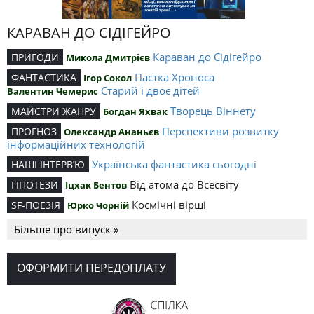
КАРАВАН ДО СІДІГЕЙРО
Караван до Сідігейро
ПРИГОДИ
Микола Дмитрієв
Пастка Хроноса
ФАНТАСТИКА
Ігор Сокол
Старий і двоє дітей
Валентин Чемерис
Творець Віннету
МАЙСТРИ ЖАНРУ
Богдан Яхвак
Перспективи розвитку
ПРОГНОЗ
Олександр Ананьєв
інформаційних технологій
Українська фантастика сьогодні
НАШІ ІНТЕРВ’Ю
Від атома до Всесвіту
ГІПОТЕЗИ
Іцхак Бентов
Космічні вірші
SF-ПОЕЗІЯ
Юрко Чорній
Більше про випуск »
ОФОРМИТИ ПЕРЕДОПЛАТУ