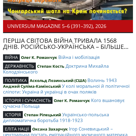
UNIVERSUM MAGAZINE 5–6 (391–392), 2026
ПЕРША СВІТОВА ВІЙНА ТРИВАЛА 1568
ДНІВ. РОСІЙСЬКО-УКРАЇНСЬКА – БІЛЬШЕ...
Війна і мобілізація
ВІЙНА
Олег К. Романчук
Доктрина Михайла
ДЕРЖАВНІСТЬ
Степан Кость
Колодзінського
Волинь 1943
ПОЛІТИКА
Аскольд Лозинський (США)
У колі моральної й політичної
Анджей Суліма-Камінський
сліпоти: Україна й українці в очах поляків
Кого вшановує
ІСТОРІЯ І СУЧАСНІСТЬ
Олег К. Романчук
сучасна Польща
Українсько-польська
ІСТОРІЯ
Степан Ріпецький
дипломатична боротьба 1918-1923
Ігор Соневицький –
ЕЛІТА НАЦІЇ
Оксана Захарчук
центральна постать еміграційного музичного материка