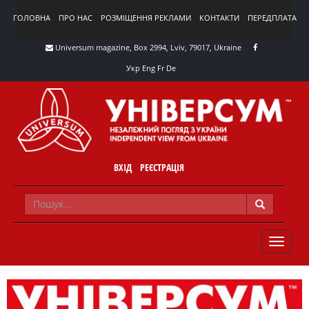
ГОЛОВНА
ПРО НАС
РОЗМІЩЕННЯ РЕКЛАМИ
КОНТАКТИ
ПЕРЕДПЛАТА
Universum magazine, Box 2994, Lviv, 79017, Ukraine
Укр
Eng
Fr
De
ВХІД
РЕЄСТРАЦІЯ
TOGGLE
NAVIG