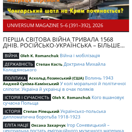
UNIVERSUM MAGAZINE 5–6 (391–392), 2026
ПЕРША СВІТОВА ВІЙНА ТРИВАЛА 1568
ДНІВ. РОСІЙСЬКО-УКРАЇНСЬКА – БІЛЬШЕ...
Війна і мобілізація
ВІЙНА
Oleh K. Romanchuk
Доктрина Михайла
ДЕРЖАВНІСТЬ
Степан Кость
Колодзінського
Волинь 1943
ПОЛІТИКА
Аскольд Лозинський (США)
У колі моральної й політичної
Анджей Суліма-Камінський
сліпоти: Україна й українці в очах поляків
Кого вшановує
ІСТОРІЯ І СУЧАСНІСТЬ
Oleh K. Romanchuk
сучасна Польща
Українсько-польська
ІСТОРІЯ
Степан Ріпецький
дипломатична боротьба 1918-1923
Ігор Соневицький –
ЕЛІТА НАЦІЇ
Оксана Захарчук
центральна постать еміграційного музичного материка