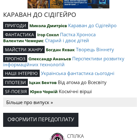
КАРАВАН ДО СІДІГЕЙРО
Караван до Сідігейро
ПРИГОДИ
Микола Дмитрієв
Пастка Хроноса
ФАНТАСТИКА
Ігор Сокол
Старий і двоє дітей
Валентин Чемерис
Творець Віннету
МАЙСТРИ ЖАНРУ
Богдан Яхвак
Перспективи розвитку
ПРОГНОЗ
Олександр Ананьєв
інформаційних технологій
Українська фантастика сьогодні
НАШІ ІНТЕРВ’Ю
Від атома до Всесвіту
ГІПОТЕЗИ
Іцхак Бентов
Космічні вірші
SF-ПОЕЗІЯ
Юрко Чорній
Більше про випуск »
ОФОРМИТИ ПЕРЕДОПЛАТУ