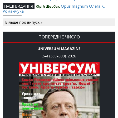
Opus magnum Олега К.
НАШІ ВИДАННЯ
Юрій Щербак
Романчука
Аналітичний центр Олега К.
РЕЦЕНЗІЇ
Петро Іванишин
Більше про випуск »
Романчука
Журавель і синиця як
Editorial
Oleh K. Romanchuk
уособлення української політстратегії й тактики
ПОПЕРЕДНЄ ЧИСЛО
UNIVERSUM MAGAZINE
3–4 (389–390), 2026