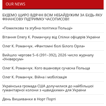
OUR NEWS
БУДЕМО ЩИРО ВДЯЧНІ ВСІМ НЕБАЙДУЖИМ ЗА БУДЬ-ЯКУ
ФІНАНСОВУ ПІДТРИМКУ ЧАСОПИСОВІ!
«Помилкова та згубна політика Польщі»
Вітання Олегу К. Романчуку від Спілки офіцерів України
Олег К. Романчук. «Фантомні болі Білого Орла»
Вийшло чергове 5–6 (391–392), 2026 число журналу
«Універсум»
Олег К. Романчук. Кого вшановує сучасна Польща
Олег К. Романчук. Війна і мобілізація
Українська громада США долучилися до найбільшої
гуманітарної колони з «швидкими» для України
День Вишиванки в Норт Порті