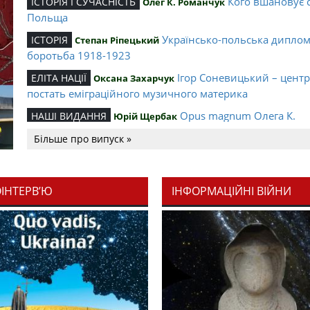
Кого вшановує 
ІСТОРІЯ І СУЧАСНІСТЬ
Олег К. Романчук
Польща
Українсько-польська дипло
ІСТОРІЯ
Степан Ріпецький
боротьба 1918-1923
Ігор Соневицький – цент
ЕЛІТА НАЦІЇ
Оксана Захарчук
постать еміграційного музичного материка
Opus magnum Олега К.
НАШІ ВИДАННЯ
Юрій Щербак
Романчука
Більше про випуск »
Аналітичний центр Олега К.
РЕЦЕНЗІЇ
Петро Іванишин
Романчука
ОІНТЕРВ’Ю
ІНФОРМАЦІЙНІ ВІЙНИ
Журавель і синиц
СЛОВО РЕДАКЦІЙНЕ
Олег К. Романчук
уособлення української політстратегії й тактики