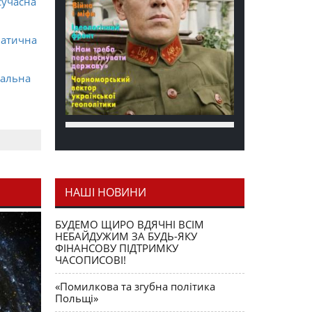
сучасна
матична
ральна
НАШІ НОВИНИ
я як
БУДЕМО ЩИРО ВДЯЧНІ ВСІМ
НЕБАЙДУЖИМ ЗА БУДЬ-ЯКУ
ФІНАНСОВУ ПІДТРИМКУ
ЧАСОПИСОВІ!
«Помилкова та згубна політика
Польщі»