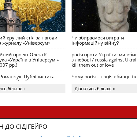
й круглий стіл за нагоди
Чи збираємося виграти
я журналу «Універсум»
інформаційну війну?
ійний проект Олега К.
росія проти України: ми вби
ка «Україна в Універсумі»
з любові / russia against Ukra
007 рр.)
kill them out of love
 Романчук. Публіцистика
Чому росія – нація вбивць і к
Акценти і табу
ись більше »
Дізнатись більше »
Н ДО СІДІГЕЙРО