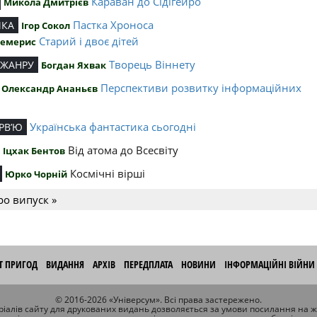
Караван до Сідігейро
Микола Дмитрієв
Пастка Хроноса
ИКА
Ігор Сокол
Старий і двоє дітей
Чемерис
Творець Віннету
 ЖАНРУ
Богдан Яхвак
Перспективи розвитку інформаційних
Олександр Ананьєв
й
Українська фантастика сьогодні
РВ’Ю
Від атома до Всесвіту
Іцхак Бентов
Космічні вірші
Юрко Чорній
ро випуск »
ІТ ПРИГОД
ВИДАННЯ
АРХІВ
ПЕРЕДПЛАТА
НОВИНИ
ІНФОРМАЦІЙНІ ВІЙНИ
© 2016-2026 «Універсум». Всі права застережено.
іалів сайту для друкованих видань дозволяється за умови посилання на 