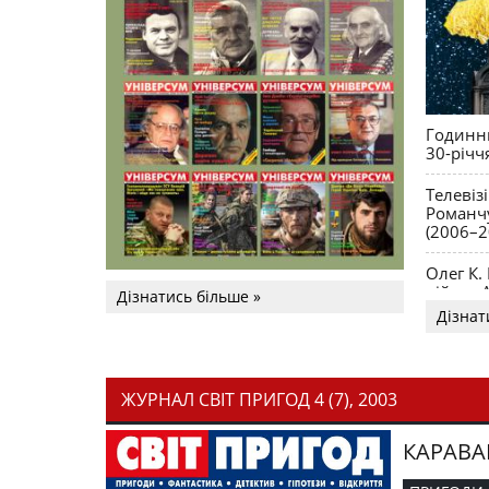
Годинни
30-річч
Телевіз
Романчу
(2006–2
Олег К.
війни. 
Дізнатись більше »
Дізнат
ЖУРНАЛ СВІТ ПРИГОД 4 (7), 2003
КАРАВА