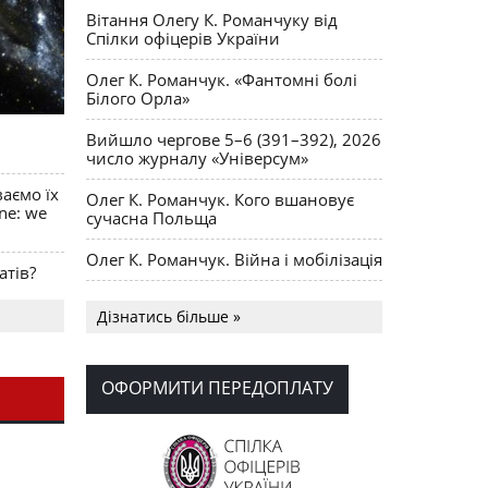
Вітання Олегу К. Романчуку від
Спілки офіцерів України
Олег К. Романчук. «Фантомні болі
Білого Орла»
Вийшло чергове 5–6 (391–392), 2026
число журналу «Універсум»
ваємо їх
Олег К. Романчук. Кого вшановує
ine: we
сучасна Польща
Олег К. Романчук. Війна і мобілізація
атів?
Українська громада США
Дізнатись більше »
долучилися до найбільшої
гуманітарної колони з «швидкими»
для України
ОФОРМИТИ ПЕРЕДОПЛАТУ
День Вишиванки в Норт Порті
OPUS MAGNUM Олега К. Романчука