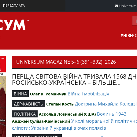
ПЕРЕДПЛАТА
Universum m
УНІВЕР
UNIVERSUM MAGAZINE 5–6 (391–392), 2026
ПЕРША СВІТОВА ВІЙНА ТРИВАЛА 1568 ДН
РОСІЙСЬКО-УКРАЇНСЬКА – БІЛЬШЕ...
Війна і мобілізація
ВІЙНА
Олег К. Романчук
Доктрина Михайла Колодзі
ДЕРЖАВНІСТЬ
Степан Кость
Волинь 1943
ПОЛІТИКА
Аскольд Лозинський (США)
У колі моральної й політичн
Анджей Суліма-Камінський
сліпоти: Україна й українці в очах поляків