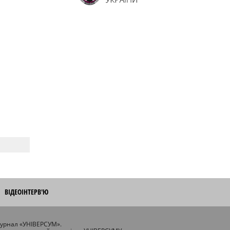
ВІДЕОІНТЕРВ'Ю
журнал «УНІВЕРСУМ».