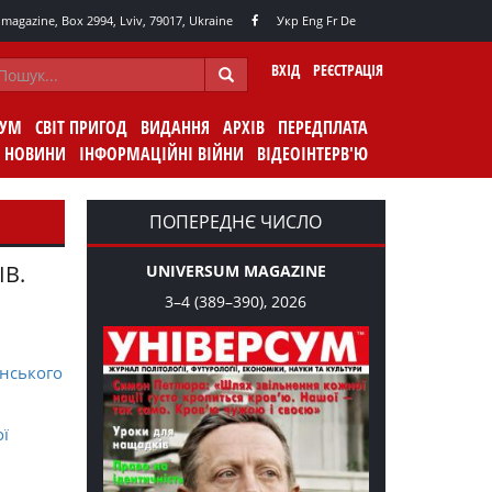
agazine, Box 2994, Lviv, 79017, Ukraine
Укр
Eng
Fr
De
ВХІД
РЕЄСТРАЦІЯ
СУМ
СВІТ ПРИГОД
ВИДАННЯ
АРХІВ
ПЕРЕДПЛАТА
НОВИНИ
ІНФОРМАЦІЙНІ ВІЙНИ
ВІДЕОІНТЕРВ'Ю
ПОПЕРЕДНЄ ЧИСЛО
ІВ.
UNIVERSUM MAGAZINE
3–4 (389–390), 2026
нського
ої