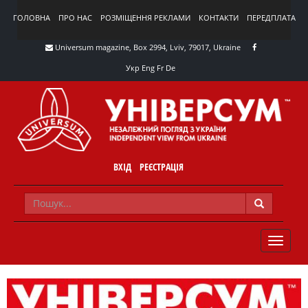
ГОЛОВНА
ПРО НАС
РОЗМІЩЕННЯ РЕКЛАМИ
КОНТАКТИ
ПЕРЕДПЛАТА
Universum magazine, Box 2994, Lviv, 79017, Ukraine
Укр
Eng
Fr
De
ВХІД
РЕЄСТРАЦІЯ
TOGGLE
NAVIG