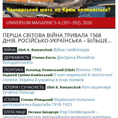
UNIVERSUM MAGAZINE 5–6 (391–392), 2026
ПЕРША СВІТОВА ВІЙНА ТРИВАЛА 1568
ДНІВ. РОСІЙСЬКО-УКРАЇНСЬКА – БІЛЬШЕ...
Війна і мобілізація
ВІЙНА
Oleh K. Romanchuk
Доктрина Михайла
ДЕРЖАВНІСТЬ
Степан Кость
Колодзінського
Волинь 1943
ПОЛІТИКА
Аскольд Лозинський (США)
У колі моральної й політичної
Анджей Суліма-Камінський
сліпоти: Україна й українці в очах поляків
Кого вшановує
ІСТОРІЯ І СУЧАСНІСТЬ
Oleh K. Romanchuk
сучасна Польща
Українсько-польська
ІСТОРІЯ
Степан Ріпецький
дипломатична боротьба 1918-1923
Ігор Соневицький –
ЕЛІТА НАЦІЇ
Оксана Захарчук
центральна постать еміграційного музичного материка