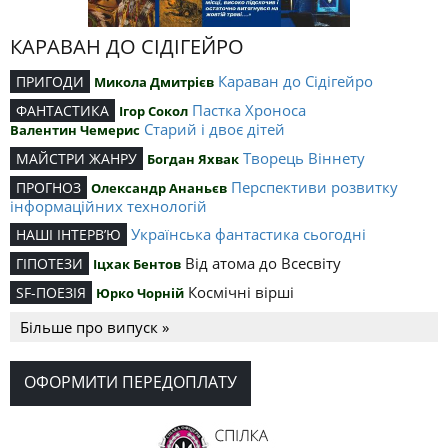
КАРАВАН ДО СІДІГЕЙРО
Караван до Сідігейро
ПРИГОДИ
Микола Дмитрієв
Пастка Хроноса
ФАНТАСТИКА
Ігор Сокол
Старий і двоє дітей
Валентин Чемерис
Творець Віннету
МАЙСТРИ ЖАНРУ
Богдан Яхвак
Перспективи розвитку
ПРОГНОЗ
Олександр Ананьєв
інформаційних технологій
Українська фантастика сьогодні
НАШІ ІНТЕРВ’Ю
Від атома до Всесвіту
ГІПОТЕЗИ
Іцхак Бентов
Космічні вірші
SF-ПОЕЗІЯ
Юрко Чорній
Більше про випуск »
ОФОРМИТИ ПЕРЕДОПЛАТУ