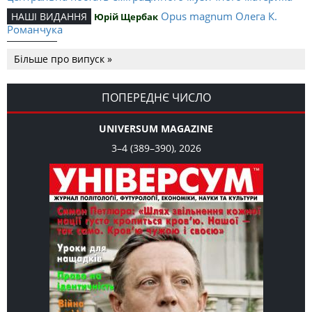
Opus magnum Олега К.
НАШІ ВИДАННЯ
Юрій Щербак
Романчука
Аналітичний центр Олега К.
РЕЦЕНЗІЇ
Петро Іванишин
Більше про випуск »
Романчука
Журавель і синиця як
Editorial
Oleh K. Romanchuk
уособлення української політстратегії й тактики
ПОПЕРЕДНЄ ЧИСЛО
UNIVERSUM MAGAZINE
3–4 (389–390), 2026