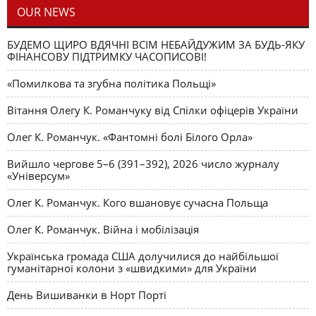
OUR NEWS
БУДЕМО ЩИРО ВДЯЧНІ ВСІМ НЕБАЙДУЖИМ ЗА БУДЬ-ЯКУ
ФІНАНСОВУ ПІДТРИМКУ ЧАСОПИСОВІ!
«Помилкова та згубна політика Польщі»
Вітання Олегу К. Романчуку від Спілки офіцерів України
Олег К. Романчук. «Фантомні болі Білого Орла»
Вийшло чергове 5–6 (391–392), 2026 число журналу
«Універсум»
Олег К. Романчук. Кого вшановує сучасна Польща
Олег К. Романчук. Війна і мобілізація
Українська громада США долучилися до найбільшої
гуманітарної колони з «швидкими» для України
День Вишиванки в Норт Порті