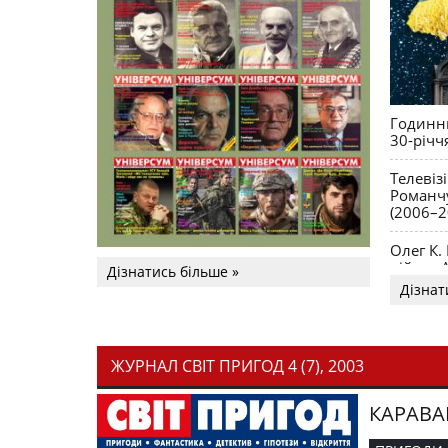
Годинни
30-річч
Телевіз
Романчу
(2006–2
Олег К.
війни. 
Дізнатись більше »
Дізнат
ЖУРНАЛ СВІТ ПРИГОД 4 (7), 2003
КАРАВА