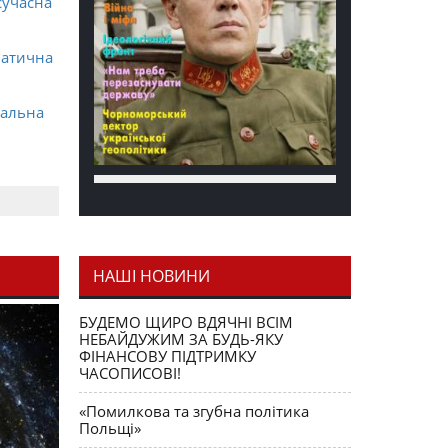
сучасна
матична
ральна
НАШІ НОВИНИ
я як
БУДЕМО ЩИРО ВДЯЧНІ ВСІМ
НЕБАЙДУЖИМ ЗА БУДЬ-ЯКУ
ФІНАНСОВУ ПІДТРИМКУ
ЧАСОПИСОВІ!
«Помилкова та згубна політика
Польщі»