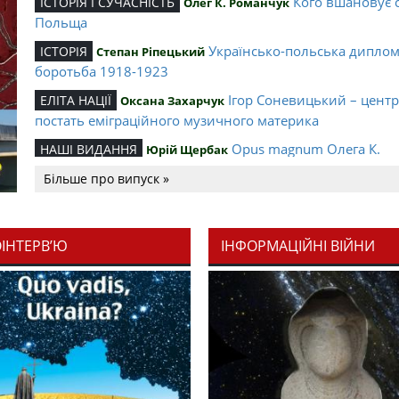
Кого вшановує 
ІСТОРІЯ І СУЧАСНІСТЬ
Олег К. Романчук
Польща
Українсько-польська дипло
ІСТОРІЯ
Степан Ріпецький
боротьба 1918-1923
Ігор Соневицький – цент
ЕЛІТА НАЦІЇ
Оксана Захарчук
постать еміграційного музичного материка
Opus magnum Олега К.
НАШІ ВИДАННЯ
Юрій Щербак
Романчука
Більше про випуск »
Аналітичний центр Олега К.
РЕЦЕНЗІЇ
Петро Іванишин
Романчука
ОІНТЕРВ’Ю
ІНФОРМАЦІЙНІ ВІЙНИ
Журавель і синиц
СЛОВО РЕДАКЦІЙНЕ
Олег К. Романчук
уособлення української політстратегії й тактики