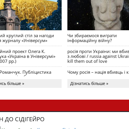
й круглий стіл за нагоди
Чи збираємося виграти
я журналу «Універсум»
інформаційну війну?
ійний проект Олега К.
росія проти України: ми вби
ка «Україна в Універсумі»
з любові / russia against Ukra
007 рр.)
kill them out of love
 Романчук. Публіцистика
Чому росія – нація вбивць і к
Акценти і табу
ись більше »
Дізнатись більше »
Н ДО СІДІГЕЙРО