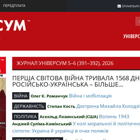
ПЕРЕДПЛАТА
Universum m
УНІВЕР
ЖУРНАЛ УНІВЕРСУМ 5–6 (391–392), 2026
ПЕРША СВІТОВА ВІЙНА ТРИВАЛА 1568 ДН
РОСІЙСЬКО-УКРАЇНСЬКА – БІЛЬШЕ...
Війна і мобілізація
ВІЙНА
Олег К. Романчук
Доктрина Михайла Колодзі
ДЕРЖАВНІСТЬ
Степан Кость
Волинь 1943
ПОЛІТИКА
Аскольд Лозинський (США)
У колі моральної й політичн
Анджей Суліма-Камінський
сліпоти: Україна й українці в очах поляків