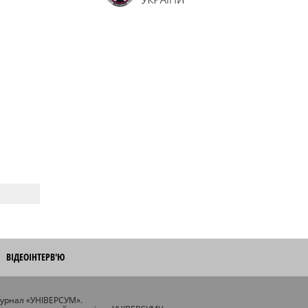
ВІДЕОІНТЕРВ'Ю
журнал «УНІВЕРСУМ».