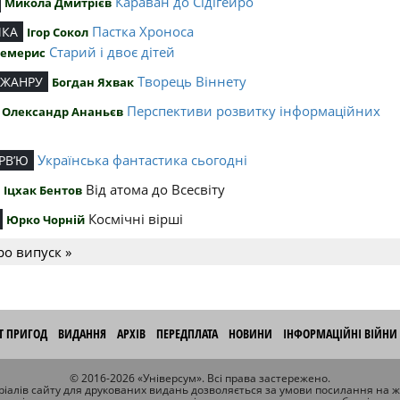
Караван до Сідігейро
Микола Дмитрієв
Пастка Хроноса
ИКА
Ігор Сокол
Старий і двоє дітей
Чемерис
Творець Віннету
 ЖАНРУ
Богдан Яхвак
Перспективи розвитку інформаційних
Олександр Ананьєв
й
Українська фантастика сьогодні
РВ’Ю
Від атома до Всесвіту
Іцхак Бентов
Космічні вірші
Юрко Чорній
ро випуск »
ІТ ПРИГОД
ВИДАННЯ
АРХІВ
ПЕРЕДПЛАТА
НОВИНИ
ІНФОРМАЦІЙНІ ВІЙНИ
© 2016-2026 «Універсум». Всі права застережено.
іалів сайту для друкованих видань дозволяється за умови посилання на 