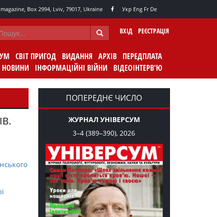
agazine, Box 2994, Lviv, 79017, Ukraine
Укр
Eng
Fr
De
ВХІД
РЕЄСТРАЦІЯ
СУМ
СВІТ ПРИГОД
ВИДАННЯ
АРХІВ
ПЕРЕДПЛАТА
НОВИНИ
ІНФОРМАЦІЙНІ ВІЙНИ
ВІДЕОІНТЕРВ'Ю
ПОПЕРЕДНЄ ЧИСЛО
ІВ.
ЖУРНАЛ УНІВЕРСУМ
3–4 (389–390), 2026
нського
ої