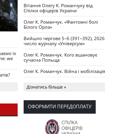
Вітання Олегу К. Романчуку від
Спілки офіцерів України
Олег К. Романчук. «Фантомні болі
Білого Орла»
Вийшло чергове 5–6 (391–392), 2026
число журналу «Універсум»
ваємо їх
Олег К. Романчук. Кого вшановує
ine: we
сучасна Польща
Олег К. Романчук. Війна і мобілізація
атів?
Українська громада США
Дізнатись більше »
долучилися до найбільшої
гуманітарної колони з «швидкими»
для України
ОФОРМИТИ ПЕРЕДОПЛАТУ
День Вишиванки в Норт Порті
OPUS MAGNUM Олега К. Романчука