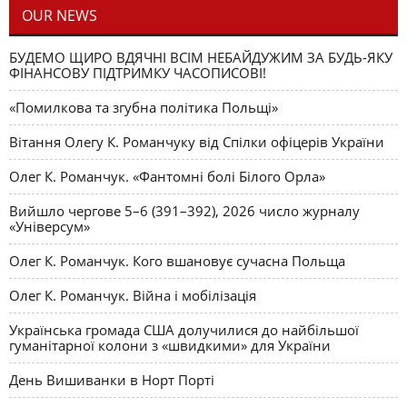
OUR NEWS
БУДЕМО ЩИРО ВДЯЧНІ ВСІМ НЕБАЙДУЖИМ ЗА БУДЬ-ЯКУ
ФІНАНСОВУ ПІДТРИМКУ ЧАСОПИСОВІ!
«Помилкова та згубна політика Польщі»
Вітання Олегу К. Романчуку від Спілки офіцерів України
Олег К. Романчук. «Фантомні болі Білого Орла»
Вийшло чергове 5–6 (391–392), 2026 число журналу
«Універсум»
Олег К. Романчук. Кого вшановує сучасна Польща
Олег К. Романчук. Війна і мобілізація
Українська громада США долучилися до найбільшої
гуманітарної колони з «швидкими» для України
День Вишиванки в Норт Порті