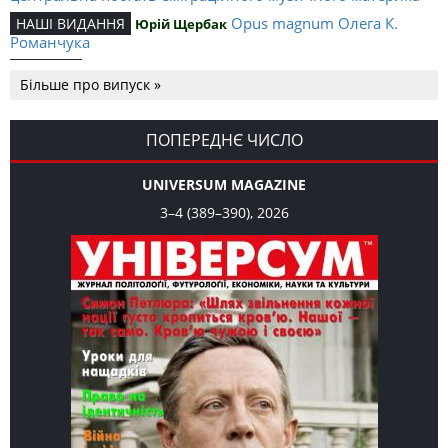
Opus magnum Олега К.
НАШІ ВИДАННЯ
Юрій Щербак
Романчука
Аналітичний центр Олега К.
РЕЦЕНЗІЇ
Петро Іванишин
Більше про випуск »
Романчука
Журавель і синиця як
Editorial
Oleh K. Romanchuk
уособлення української політстратегії й тактики
ПОПЕРЕДНЄ ЧИСЛО
UNIVERSUM MAGAZINE
3–4 (389–390), 2026