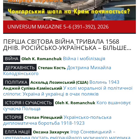
UNIVERSUM MAGAZINE 5–6 (391–392), 2026
ПЕРША СВІТОВА ВІЙНА ТРИВАЛА 1568
ДНІВ. РОСІЙСЬКО-УКРАЇНСЬКА – БІЛЬШЕ...
Війна і мобілізація
ВІЙНА
Oleh K. Romanchuk
Доктрина Михайла
ДЕРЖАВНІСТЬ
Степан Кость
Колодзінського
Волинь 1943
ПОЛІТИКА
Аскольд Лозинський (США)
У колі моральної й політичної
Анджей Суліма-Камінський
сліпоти: Україна й українці в очах поляків
Кого вшановує
ІСТОРІЯ І СУЧАСНІСТЬ
Oleh K. Romanchuk
сучасна Польща
Українсько-польська
ІСТОРІЯ
Степан Ріпецький
дипломатична боротьба 1918-1923
Ігор Соневицький –
ЕЛІТА НАЦІЇ
Оксана Захарчук
центральна постать еміграційного музичного материка