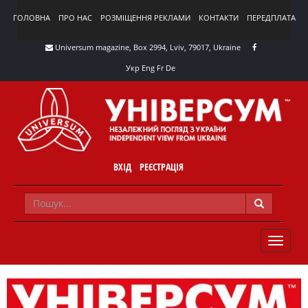
ГОЛОВНА
ПРО НАС
РОЗМІЩЕННЯ РЕКЛАМИ
КОНТАКТИ
ПЕРЕДПЛАТА
Universum magazine, Box 2994, Lviv, 79017, Ukraine
Укр
Eng
Fr
De
ВХІД
РЕЄСТРАЦІЯ
TOGGLE
NAVIG