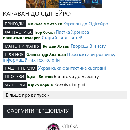
КАРАВАН ДО СІДІГЕЙРО
Караван до Сідігейро
ПРИГОДИ
Микола Дмитрієв
Пастка Хроноса
ФАНТАСТИКА
Ігор Сокол
Старий і двоє дітей
Валентин Чемерис
Творець Віннету
МАЙСТРИ ЖАНРУ
Богдан Яхвак
Перспективи розвитку
ПРОГНОЗ
Олександр Ананьєв
інформаційних технологій
Українська фантастика сьогодні
НАШІ ІНТЕРВ’Ю
Від атома до Всесвіту
ГІПОТЕЗИ
Іцхак Бентов
Космічні вірші
SF-ПОЕЗІЯ
Юрко Чорній
Більше про випуск »
ОФОРМИТИ ПЕРЕДОПЛАТУ