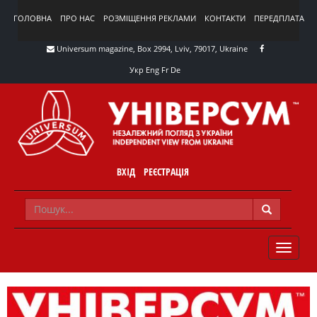
ГОЛОВНА
ПРО НАС
РОЗМІЩЕННЯ РЕКЛАМИ
КОНТАКТИ
ПЕРЕДПЛАТА
Universum magazine, Box 2994, Lviv, 79017, Ukraine
Укр
Eng
Fr
De
ВХІД
РЕЄСТРАЦІЯ
TOGGLE
NAVIG