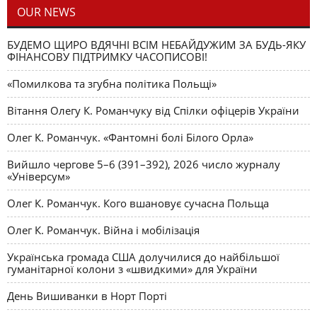
OUR NEWS
БУДЕМО ЩИРО ВДЯЧНІ ВСІМ НЕБАЙДУЖИМ ЗА БУДЬ-ЯКУ
ФІНАНСОВУ ПІДТРИМКУ ЧАСОПИСОВІ!
«Помилкова та згубна політика Польщі»
Вітання Олегу К. Романчуку від Спілки офіцерів України
Олег К. Романчук. «Фантомні болі Білого Орла»
Вийшло чергове 5–6 (391–392), 2026 число журналу
«Універсум»
Олег К. Романчук. Кого вшановує сучасна Польща
Олег К. Романчук. Війна і мобілізація
Українська громада США долучилися до найбільшої
гуманітарної колони з «швидкими» для України
День Вишиванки в Норт Порті