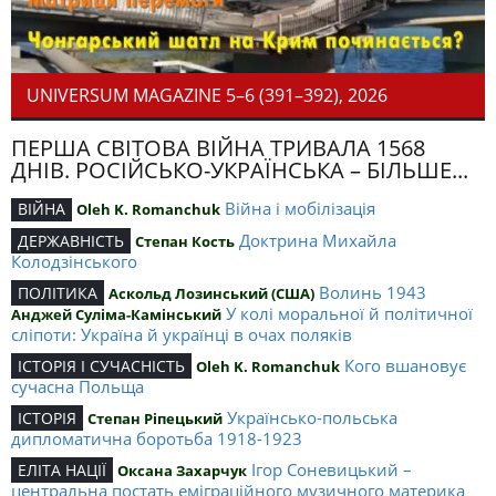
UNIVERSUM MAGAZINE 5–6 (391–392), 2026
ПЕРША СВІТОВА ВІЙНА ТРИВАЛА 1568
ДНІВ. РОСІЙСЬКО-УКРАЇНСЬКА – БІЛЬШЕ...
Війна і мобілізація
ВІЙНА
Oleh K. Romanchuk
Доктрина Михайла
ДЕРЖАВНІСТЬ
Степан Кость
Колодзінського
Волинь 1943
ПОЛІТИКА
Аскольд Лозинський (США)
У колі моральної й політичної
Анджей Суліма-Камінський
сліпоти: Україна й українці в очах поляків
Кого вшановує
ІСТОРІЯ І СУЧАСНІСТЬ
Oleh K. Romanchuk
сучасна Польща
Українсько-польська
ІСТОРІЯ
Степан Ріпецький
дипломатична боротьба 1918-1923
Ігор Соневицький –
ЕЛІТА НАЦІЇ
Оксана Захарчук
центральна постать еміграційного музичного материка