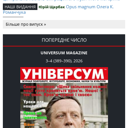
Opus magnum Олега К.
НАШІ ВИДАННЯ
Юрій Щербак
Романчука
Аналітичний центр Олега К.
РЕЦЕНЗІЇ
Петро Іванишин
Більше про випуск »
Романчука
Журавель і синиця як
Editorial
Oleh K. Romanchuk
уособлення української політстратегії й тактики
ПОПЕРЕДНЄ ЧИСЛО
UNIVERSUM MAGAZINE
3–4 (389–390), 2026