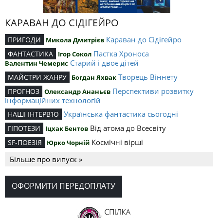
КАРАВАН ДО СІДІГЕЙРО
Караван до Сідігейро
ПРИГОДИ
Микола Дмитрієв
Пастка Хроноса
ФАНТАСТИКА
Ігор Сокол
Старий і двоє дітей
Валентин Чемерис
Творець Віннету
МАЙСТРИ ЖАНРУ
Богдан Яхвак
Перспективи розвитку
ПРОГНОЗ
Олександр Ананьєв
інформаційних технологій
Українська фантастика сьогодні
НАШІ ІНТЕРВ’Ю
Від атома до Всесвіту
ГІПОТЕЗИ
Іцхак Бентов
Космічні вірші
SF-ПОЕЗІЯ
Юрко Чорній
Більше про випуск »
ОФОРМИТИ ПЕРЕДОПЛАТУ