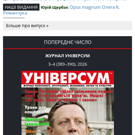
Opus magnum Олега К.
НАШІ ВИДАННЯ
Юрій Щербак
Романчука
Аналітичний центр Олега К.
РЕЦЕНЗІЇ
Петро Іванишин
Більше про випуск »
Романчука
Журавель і синиця
СЛОВО РЕДАКЦІЙНЕ
Олег К. Романчук
як уособлення української політстратегії й тактики
ПОПЕРЕДНЄ ЧИСЛО
ЖУРНАЛ УНІВЕРСУМ
3–4 (389–390), 2026