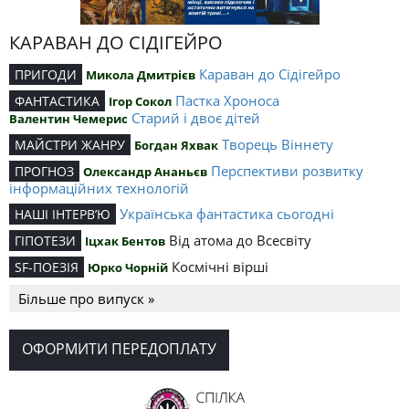
КАРАВАН ДО СІДІГЕЙРО
Караван до Сідігейро
ПРИГОДИ
Микола Дмитрієв
Пастка Хроноса
ФАНТАСТИКА
Ігор Сокол
Старий і двоє дітей
Валентин Чемерис
Творець Віннету
МАЙСТРИ ЖАНРУ
Богдан Яхвак
Перспективи розвитку
ПРОГНОЗ
Олександр Ананьєв
інформаційних технологій
Українська фантастика сьогодні
НАШІ ІНТЕРВ’Ю
Від атома до Всесвіту
ГІПОТЕЗИ
Іцхак Бентов
Космічні вірші
SF-ПОЕЗІЯ
Юрко Чорній
Більше про випуск »
ОФОРМИТИ ПЕРЕДОПЛАТУ