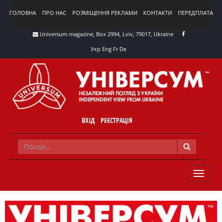
ГОЛОВНА
ПРО НАС
РОЗМІЩЕННЯ РЕКЛАМИ
КОНТАКТИ
ПЕРЕДПЛАТА
Universum magazine, Box 2994, Lviv, 79017, Ukraine
Укр
Eng
Fr
De
ВХІД
РЕЄСТРАЦІЯ
TOGGLE
NAVIG