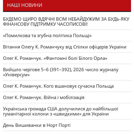
НАШІ НОВИНИ
БУДЕМО ЩИРО ВДЯЧНІ ВСІМ НЕБАЙДУЖИМ ЗА БУДЬ-ЯКУ
ФІНАНСОВУ ПІДТРИМКУ ЧАСОПИСОВІ!
«Помилкова та згубна політика Польщі»
Вітання Олегу К. Романчуку від Спілки офіцерів України
Олег К. Романчук. «Фантомні болі Білого Орла»
Вийшло чергове 5–6 (391–392), 2026 число журналу
«Універсум»
Олег К. Романчук. Кого вшановує сучасна Польща
Олег К. Романчук. Війна і мобілізація
Українська громада США долучилися до найбільшої
гуманітарної колони з «швидкими» для України
День Вишиванки в Норт Порті