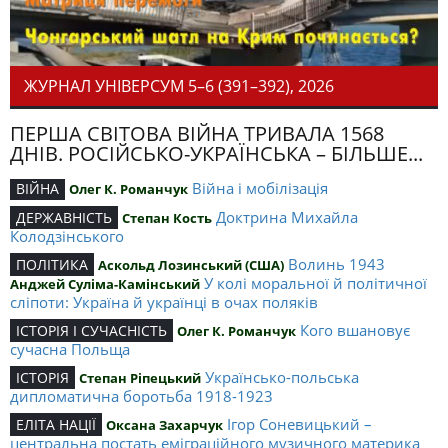
ЖУРНАЛ УНІВЕРСУМ 5–6 (391–392), 2026
ПЕРША СВІТОВА ВІЙНА ТРИВАЛА 1568
ДНІВ. РОСІЙСЬКО-УКРАЇНСЬКА – БІЛЬШЕ...
Війна і мобілізація
ВІЙНА
Олег К. Романчук
Доктрина Михайла
ДЕРЖАВНІСТЬ
Степан Кость
Колодзінського
Волинь 1943
ПОЛІТИКА
Аскольд Лозинський (США)
У колі моральної й політичної
Анджей Суліма-Камінський
сліпоти: Україна й українці в очах поляків
Кого вшановує
ІСТОРІЯ І СУЧАСНІСТЬ
Олег К. Романчук
сучасна Польща
Українсько-польська
ІСТОРІЯ
Степан Ріпецький
дипломатична боротьба 1918-1923
Ігор Соневицький –
ЕЛІТА НАЦІЇ
Оксана Захарчук
центральна постать еміграційного музичного материка