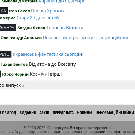
Караван до Сідігейро
Микола Дмитрієв
Пастка Хроноса
ИКА
Ігор Сокол
Старий і двоє дітей
Чемерис
Творець Віннету
 ЖАНРУ
Богдан Яхвак
Перспективи розвитку інформаційних
Олександр Ананьєв
й
Українська фантастика сьогодні
РВ’Ю
Від атома до Всесвіту
Іцхак Бентов
Космічні вірші
Юрко Чорній
ро випуск »
ІТ ПРИГОД
ВИДАННЯ
АРХІВ
ПЕРЕДПЛАТА
НОВИНИ
ІНФОРМАЦІЙНІ ВІЙНИ
© 2016-2026 «Універсум». Всі права застережено.
іалів сайту для друкованих видань дозволяється за умови посилання на 