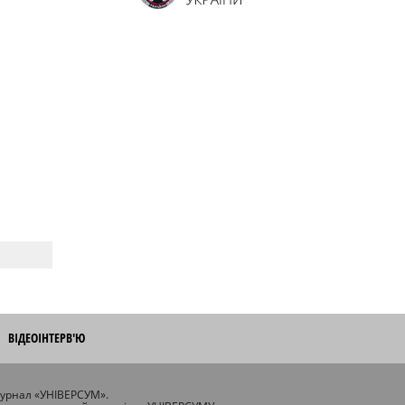
ВІДЕОІНТЕРВ'Ю
журнал «УНІВЕРСУМ».