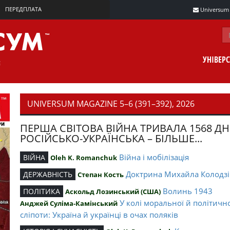
ПЕРЕДПЛАТА
Universum m
УНІВЕР
UNIVERSUM MAGAZINE 5–6 (391–392), 2026
ПЕРША СВІТОВА ВІЙНА ТРИВАЛА 1568 ДН
РОСІЙСЬКО-УКРАЇНСЬКА – БІЛЬШЕ...
Війна і мобілізація
ВІЙНА
Oleh K. Romanchuk
Доктрина Михайла Колодзі
ДЕРЖАВНІСТЬ
Степан Кость
Волинь 1943
ПОЛІТИКА
Аскольд Лозинський (США)
У колі моральної й політичн
Анджей Суліма-Камінський
сліпоти: Україна й українці в очах поляків