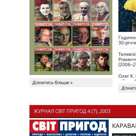
Годинни
30-річч
Телевіз
Романчу
(2006–2
Олег К.
війни. 
Дізнатись більше »
Дізнат
ЖУРНАЛ СВІТ ПРИГОД 4 (7), 2003
КАРАВА