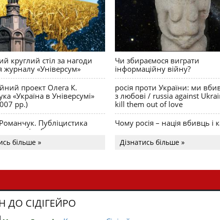
й круглий стіл за нагоди
Чи збираємося виграти
я журналу «Універсум»
інформаційну війну?
ійний проект Олега К.
росія проти України: ми вби
ка «Україна в Універсумі»
з любові / russia against Ukra
007 рр.)
kill them out of love
 Романчук. Публіцистика
Чому росія – нація вбивць і к
Акценти і табу
ись більше »
Дізнатись більше »
Н ДО СІДІГЕЙРО