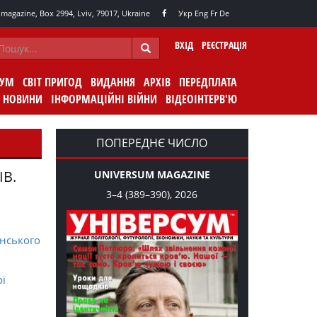
agazine, Box 2994, Lviv, 79017, Ukraine
Укр
Eng
Fr
De
ВХІД
РЕЄСТРАЦІЯ
СУМ
СВІТ ПРИГОД
ВИДАННЯ
АРХІВ
ПЕРЕДПЛАТА
НОВИНИ
ІНФОРМАЦІЙНІ ВІЙНИ
ВІДЕОІНТЕРВ'Ю
ПОПЕРЕДНЄ ЧИСЛО
ІВ.
UNIVERSUM MAGAZINE
3–4 (389–390), 2026
нського
ої