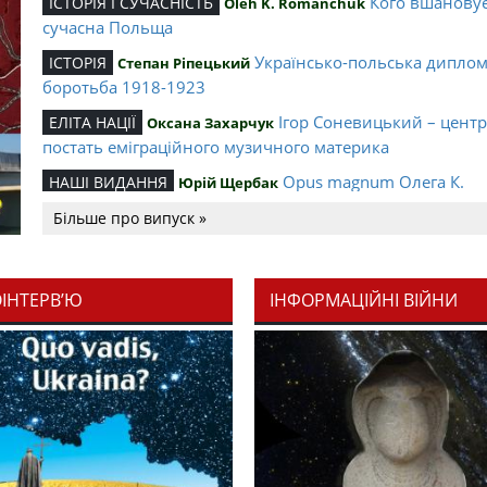
Кого вшанову
ІСТОРІЯ І СУЧАСНІСТЬ
Oleh K. Romanchuk
сучасна Польща
Українсько-польська дипло
ІСТОРІЯ
Степан Ріпецький
боротьба 1918-1923
Ігор Соневицький – цент
ЕЛІТА НАЦІЇ
Оксана Захарчук
постать еміграційного музичного материка
Opus magnum Олега К.
НАШІ ВИДАННЯ
Юрій Щербак
Романчука
Більше про випуск »
Аналітичний центр Олега К.
РЕЦЕНЗІЇ
Петро Іванишин
Романчука
ОІНТЕРВ’Ю
ІНФОРМАЦІЙНІ ВІЙНИ
Журавель і синиця як уосо
Editorial
Oleh K. Romanchuk
української політстратегії й тактики