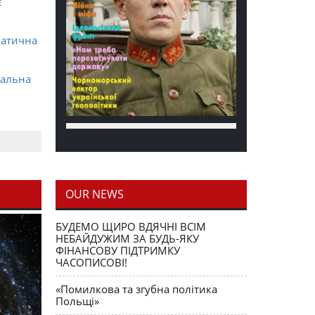
є
матична
ральна
OUR NEWS
блення
БУДЕМО ЩИРО ВДЯЧНІ ВСІМ
НЕБАЙДУЖИМ ЗА БУДЬ-ЯКУ
ФІНАНСОВУ ПІДТРИМКУ
ЧАСОПИСОВІ!
«Помилкова та згубна політика
Польщі»