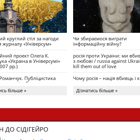
й круглий стіл за нагоди
Чи збираємося виграти
я журналу «Універсум»
інформаційну війну?
ійний проект Олега К.
росія проти України: ми вби
ка «Україна в Універсумі»
з любові / russia against Ukra
007 рр.)
kill them out of love
 Романчук. Публіцистика
Чому росія – нація вбивць і к
Акценти і табу
ись більше »
Дізнатись більше »
Н ДО СІДІГЕЙРО