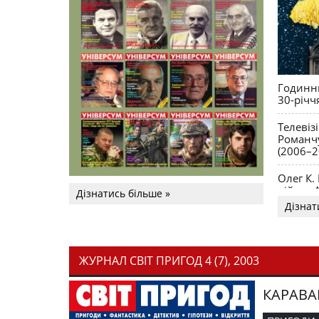
Годинни
30-річч
Телевіз
Романчу
(2006–2
Олег К.
війни. 
Дізнатись більше »
Дізнат
ЖУРНАЛ СВІТ ПРИГОД 4 (7), 2003
КАРАВА