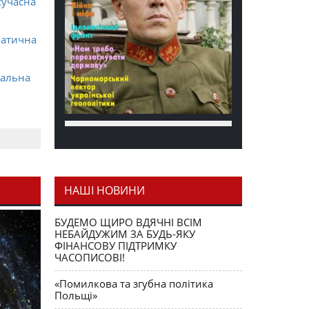
сучасна
матична
ральна
НАШІ НОВИНИ
я як
БУДЕМО ЩИРО ВДЯЧНІ ВСІМ
НЕБАЙДУЖИМ ЗА БУДЬ-ЯКУ
ФІНАНСОВУ ПІДТРИМКУ
ЧАСОПИСОВІ!
«Помилкова та згубна політика
Польщі»