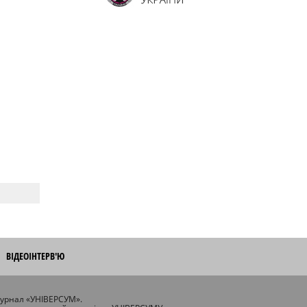
ВІДЕОІНТЕРВ'Ю
журнал «УНІВЕРСУМ».