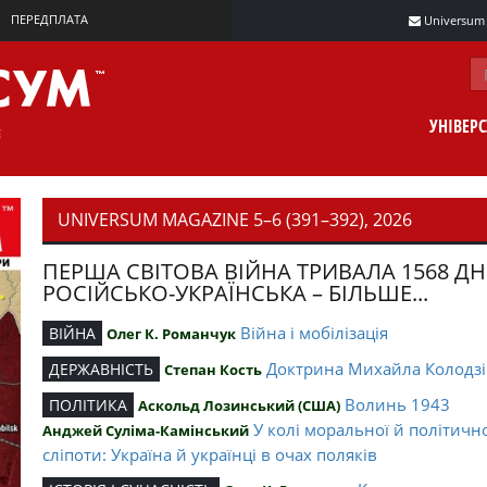
ПЕРЕДПЛАТА
Universum m
УНІВЕР
UNIVERSUM MAGAZINE 5–6 (391–392), 2026
ПЕРША СВІТОВА ВІЙНА ТРИВАЛА 1568 ДН
РОСІЙСЬКО-УКРАЇНСЬКА – БІЛЬШЕ...
Війна і мобілізація
ВІЙНА
Олег К. Романчук
Доктрина Михайла Колодзі
ДЕРЖАВНІСТЬ
Степан Кость
Волинь 1943
ПОЛІТИКА
Аскольд Лозинський (США)
У колі моральної й політичн
Анджей Суліма-Камінський
сліпоти: Україна й українці в очах поляків