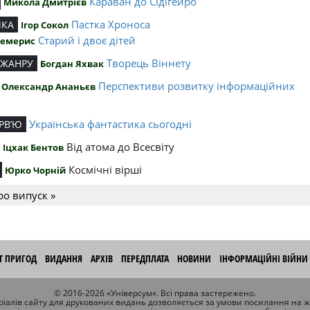
Караван до Сідігейро
Микола Дмитрієв
Пастка Хроноса
ИКА
Ігор Сокол
Старий і двоє дітей
Чемерис
Творець Віннету
 ЖАНРУ
Богдан Яхвак
Перспективи розвитку інформаційних
Олександр Ананьєв
й
Українська фантастика сьогодні
РВ’Ю
Від атома до Всесвіту
Іцхак Бентов
Космічні вірші
Юрко Чорній
ро випуск »
ІТ ПРИГОД
ВИДАННЯ
АРХІВ
ПЕРЕДПЛАТА
НОВИНИ
ІНФОРМАЦІЙНІ ВІЙНИ
© 2016-2026 «Універсум». Всі права застережено.
іалів сайту для друкованих видань дозволяється за умови посилання на 