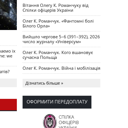
Вітання Олегу К. Романчуку від
Спілки офіцерів України
Олег К. Романчук. «Фантомні болі
Білого Орла»
Вийшло чергове 5–6 (391–392), 2026
число журналу «Універсум»
ваємо їх
Олег К. Романчук. Кого вшановує
ine: we
сучасна Польща
Олег К. Романчук. Війна і мобілізація
атів?
Українська громада США
Дізнатись більше »
долучилися до найбільшої
гуманітарної колони з «швидкими»
для України
ОФОРМИТИ ПЕРЕДОПЛАТУ
День Вишиванки в Норт Порті
OPUS MAGNUM Олега К. Романчука