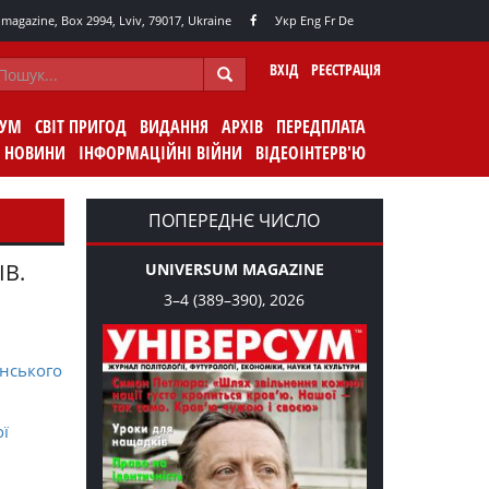
agazine, Box 2994, Lviv, 79017, Ukraine
Укр
Eng
Fr
De
ВХІД
РЕЄСТРАЦІЯ
СУМ
СВІТ ПРИГОД
ВИДАННЯ
АРХІВ
ПЕРЕДПЛАТА
НОВИНИ
ІНФОРМАЦІЙНІ ВІЙНИ
ВІДЕОІНТЕРВ'Ю
ПОПЕРЕДНЄ ЧИСЛО
ІВ.
UNIVERSUM MAGAZINE
3–4 (389–390), 2026
нського
ої