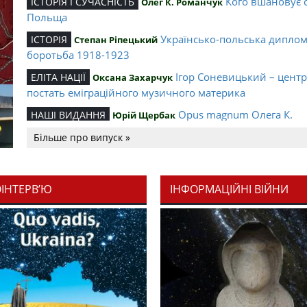
Кого вшановує 
ІСТОРІЯ І СУЧАСНІСТЬ
Олег К. Романчук
Польща
Українсько-польська дипло
ІСТОРІЯ
Степан Ріпецький
боротьба 1918-1923
Ігор Соневицький – цент
ЕЛІТА НАЦІЇ
Оксана Захарчук
постать еміграційного музичного материка
Opus magnum Олега К.
НАШІ ВИДАННЯ
Юрій Щербак
Романчука
Більше про випуск »
Аналітичний центр Олега К.
РЕЦЕНЗІЇ
Петро Іванишин
Романчука
ОІНТЕРВ’Ю
ІНФОРМАЦІЙНІ ВІЙНИ
Журавель і синиц
СЛОВО РЕДАКЦІЙНЕ
Олег К. Романчук
уособлення української політстратегії й тактики