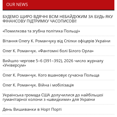
OUR NEWS
БУДЕМО ЩИРО ВДЯЧНІ ВСІМ НЕБАЙДУЖИМ ЗА БУДЬ-ЯКУ
ФІНАНСОВУ ПІДТРИМКУ ЧАСОПИСОВІ!
«Помилкова та згубна політика Польщі»
Вітання Олегу К. Романчуку від Спілки офіцерів України
Олег К. Романчук. «Фантомні болі Білого Орла»
Вийшло чергове 5–6 (391–392), 2026 число журналу
«Універсум»
Олег К. Романчук. Кого вшановує сучасна Польща
Олег К. Романчук. Війна і мобілізація
Українська громада США долучилися до найбільшої
гуманітарної колони з «швидкими» для України
День Вишиванки в Норт Порті