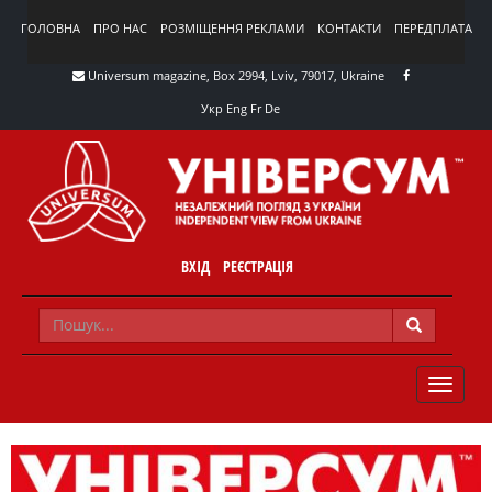
ГОЛОВНА
ПРО НАС
РОЗМІЩЕННЯ РЕКЛАМИ
КОНТАКТИ
ПЕРЕДПЛАТА
Universum magazine, Box 2994, Lviv, 79017, Ukraine
Укр
Eng
Fr
De
ВХІД
РЕЄСТРАЦІЯ
TOGGLE
NAVIG