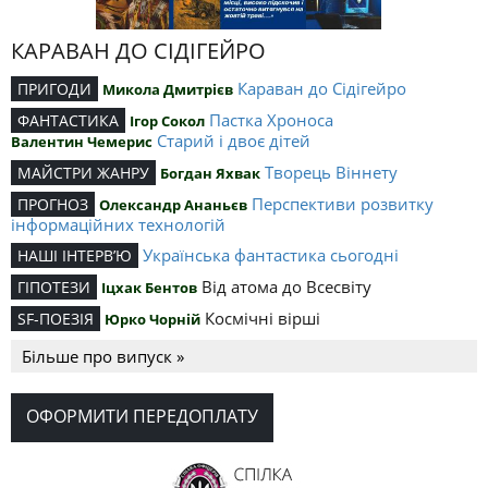
КАРАВАН ДО СІДІГЕЙРО
Караван до Сідігейро
ПРИГОДИ
Микола Дмитрієв
Пастка Хроноса
ФАНТАСТИКА
Ігор Сокол
Старий і двоє дітей
Валентин Чемерис
Творець Віннету
МАЙСТРИ ЖАНРУ
Богдан Яхвак
Перспективи розвитку
ПРОГНОЗ
Олександр Ананьєв
інформаційних технологій
Українська фантастика сьогодні
НАШІ ІНТЕРВ’Ю
Від атома до Всесвіту
ГІПОТЕЗИ
Іцхак Бентов
Космічні вірші
SF-ПОЕЗІЯ
Юрко Чорній
Більше про випуск »
ОФОРМИТИ ПЕРЕДОПЛАТУ