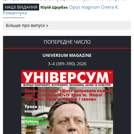
Opus magnum Олега К.
НАШІ ВИДАННЯ
Юрій Щербак
Романчука
Аналітичний центр Олега К.
РЕЦЕНЗІЇ
Петро Іванишин
Більше про випуск »
Романчука
Журавель і синиця як
Editorial
Oleh K. Romanchuk
уособлення української політстратегії й тактики
ПОПЕРЕДНЄ ЧИСЛО
UNIVERSUM MAGAZINE
3–4 (389–390), 2026