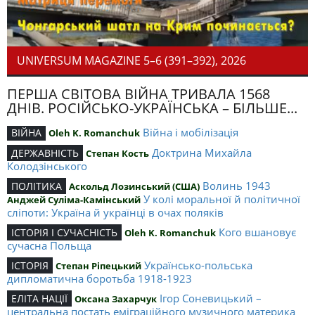
UNIVERSUM MAGAZINE 5–6 (391–392), 2026
ПЕРША СВІТОВА ВІЙНА ТРИВАЛА 1568
ДНІВ. РОСІЙСЬКО-УКРАЇНСЬКА – БІЛЬШЕ...
Війна і мобілізація
ВІЙНА
Oleh K. Romanchuk
Доктрина Михайла
ДЕРЖАВНІСТЬ
Степан Кость
Колодзінського
Волинь 1943
ПОЛІТИКА
Аскольд Лозинський (США)
У колі моральної й політичної
Анджей Суліма-Камінський
сліпоти: Україна й українці в очах поляків
Кого вшановує
ІСТОРІЯ І СУЧАСНІСТЬ
Oleh K. Romanchuk
сучасна Польща
Українсько-польська
ІСТОРІЯ
Степан Ріпецький
дипломатична боротьба 1918-1923
Ігор Соневицький –
ЕЛІТА НАЦІЇ
Оксана Захарчук
центральна постать еміграційного музичного материка