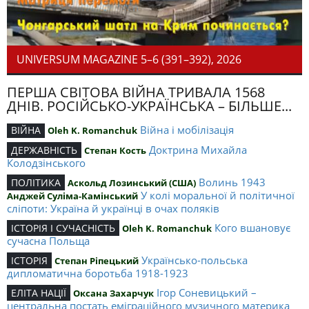
UNIVERSUM MAGAZINE 5–6 (391–392), 2026
ПЕРША СВІТОВА ВІЙНА ТРИВАЛА 1568
ДНІВ. РОСІЙСЬКО-УКРАЇНСЬКА – БІЛЬШЕ...
Війна і мобілізація
ВІЙНА
Oleh K. Romanchuk
Доктрина Михайла
ДЕРЖАВНІСТЬ
Степан Кость
Колодзінського
Волинь 1943
ПОЛІТИКА
Аскольд Лозинський (США)
У колі моральної й політичної
Анджей Суліма-Камінський
сліпоти: Україна й українці в очах поляків
Кого вшановує
ІСТОРІЯ І СУЧАСНІСТЬ
Oleh K. Romanchuk
сучасна Польща
Українсько-польська
ІСТОРІЯ
Степан Ріпецький
дипломатична боротьба 1918-1923
Ігор Соневицький –
ЕЛІТА НАЦІЇ
Оксана Захарчук
центральна постать еміграційного музичного материка