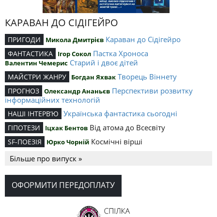
КАРАВАН ДО СІДІГЕЙРО
Караван до Сідігейро
ПРИГОДИ
Микола Дмитрієв
Пастка Хроноса
ФАНТАСТИКА
Ігор Сокол
Старий і двоє дітей
Валентин Чемерис
Творець Віннету
МАЙСТРИ ЖАНРУ
Богдан Яхвак
Перспективи розвитку
ПРОГНОЗ
Олександр Ананьєв
інформаційних технологій
Українська фантастика сьогодні
НАШІ ІНТЕРВ’Ю
Від атома до Всесвіту
ГІПОТЕЗИ
Іцхак Бентов
Космічні вірші
SF-ПОЕЗІЯ
Юрко Чорній
Більше про випуск »
ОФОРМИТИ ПЕРЕДОПЛАТУ