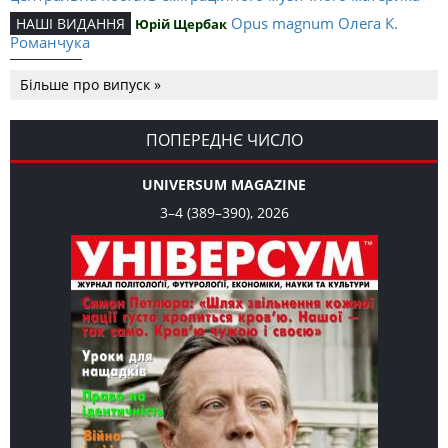
Opus magnum Олега К.
НАШІ ВИДАННЯ
Юрій Щербак
Романчука
Аналітичний центр Олега К.
РЕЦЕНЗІЇ
Петро Іванишин
Більше про випуск »
Романчука
Журавель і синиця як
Editorial
Oleh K. Romanchuk
уособлення української політстратегії й тактики
ПОПЕРЕДНЄ ЧИСЛО
UNIVERSUM MAGAZINE
3–4 (389–390), 2026