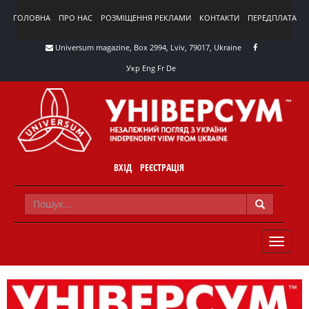
ГОЛОВНА
ПРО НАС
РОЗМІЩЕННЯ РЕКЛАМИ
КОНТАКТИ
ПЕРЕДПЛАТА
Universum magazine, Box 2994, Lviv, 79017, Ukraine
Укр
Eng
Fr
De
ВХІД
РЕЄСТРАЦІЯ
TOGGLE
NAVIG