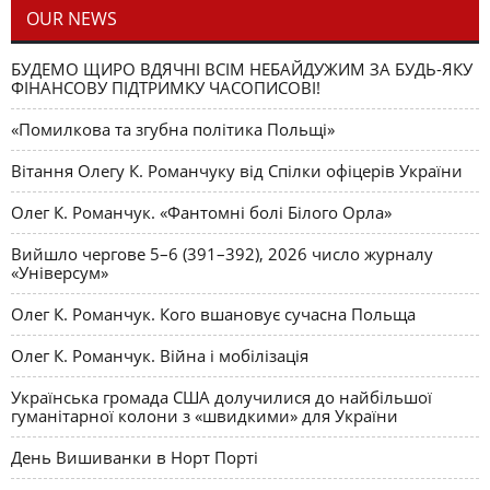
OUR NEWS
БУДЕМО ЩИРО ВДЯЧНІ ВСІМ НЕБАЙДУЖИМ ЗА БУДЬ-ЯКУ
ФІНАНСОВУ ПІДТРИМКУ ЧАСОПИСОВІ!
«Помилкова та згубна політика Польщі»
Вітання Олегу К. Романчуку від Спілки офіцерів України
Олег К. Романчук. «Фантомні болі Білого Орла»
Вийшло чергове 5–6 (391–392), 2026 число журналу
«Універсум»
Олег К. Романчук. Кого вшановує сучасна Польща
Олег К. Романчук. Війна і мобілізація
Українська громада США долучилися до найбільшої
гуманітарної колони з «швидкими» для України
День Вишиванки в Норт Порті