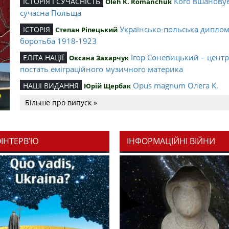
Кого вшанову
ІСТОРІЯ І СУЧАСНІСТЬ
Oleh K. Romanchuk
сучасна Польща
Українсько-польська дипло
ІСТОРІЯ
Степан Ріпецький
боротьба 1918-1923
Ігор Соневицький – цент
ЕЛІТА НАЦІЇ
Оксана Захарчук
постать еміграційного музичного материка
Opus magnum Олега К.
НАШІ ВИДАННЯ
Юрій Щербак
Романчука
Більше про випуск »
Аналітичний центр Олега К.
РЕЦЕНЗІЇ
Петро Іванишин
Романчука
ОІНТЕРВ’Ю
ІНФОРМАЦІЙНІ ВІЙНИ
Журавель і синиця як уосо
Editorial
Oleh K. Romanchuk
української політстратегії й тактики