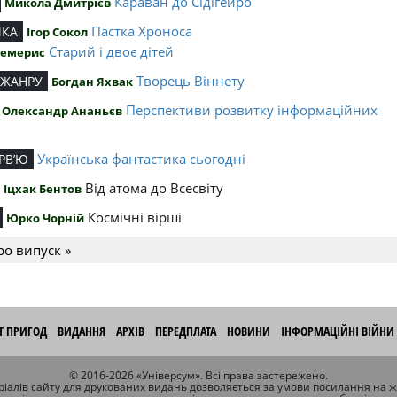
Караван до Сідігейро
Микола Дмитрієв
Пастка Хроноса
ИКА
Ігор Сокол
Старий і двоє дітей
Чемерис
Творець Віннету
 ЖАНРУ
Богдан Яхвак
Перспективи розвитку інформаційних
Олександр Ананьєв
й
Українська фантастика сьогодні
РВ’Ю
Від атома до Всесвіту
Іцхак Бентов
Космічні вірші
Юрко Чорній
ро випуск »
ІТ ПРИГОД
ВИДАННЯ
АРХІВ
ПЕРЕДПЛАТА
НОВИНИ
ІНФОРМАЦІЙНІ ВІЙНИ
© 2016-2026 «Універсум». Всі права застережено.
іалів сайту для друкованих видань дозволяється за умови посилання на 