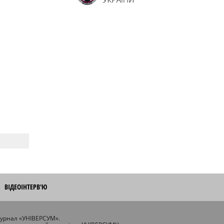
ВІДЕОІНТЕРВ'Ю
журнал «УНІВЕРСУМ».