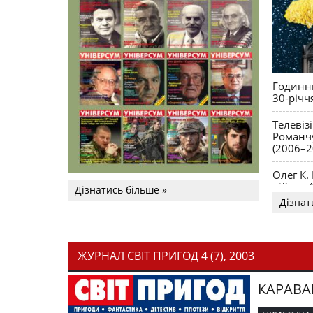
Годинни
30-річч
Телевіз
Романчу
(2006–2
Олег К.
війни. 
Дізнатись більше »
Дізнат
ЖУРНАЛ СВІТ ПРИГОД 4 (7), 2003
КАРАВА