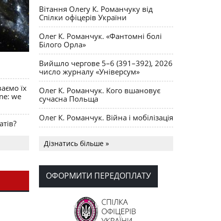
Вітання Олегу К. Романчуку від
Спілки офіцерів України
Олег К. Романчук. «Фантомні болі
Білого Орла»
Вийшло чергове 5–6 (391–392), 2026
число журналу «Універсум»
ваємо їх
Олег К. Романчук. Кого вшановує
ine: we
сучасна Польща
Олег К. Романчук. Війна і мобілізація
атів?
Українська громада США
Дізнатись більше »
долучилися до найбільшої
гуманітарної колони з «швидкими»
для України
ОФОРМИТИ ПЕРЕДОПЛАТУ
День Вишиванки в Норт Порті
OPUS MAGNUM Олега К. Романчука