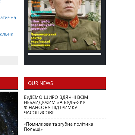
є
матична
ральна
OUR NEWS
блення
БУДЕМО ЩИРО ВДЯЧНІ ВСІМ
НЕБАЙДУЖИМ ЗА БУДЬ-ЯКУ
ФІНАНСОВУ ПІДТРИМКУ
ЧАСОПИСОВІ!
«Помилкова та згубна політика
Польщі»