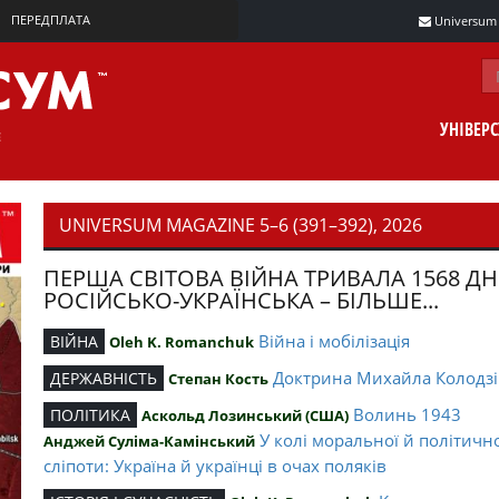
ПЕРЕДПЛАТА
Universum m
УНІВЕР
UNIVERSUM MAGAZINE 5–6 (391–392), 2026
ПЕРША СВІТОВА ВІЙНА ТРИВАЛА 1568 ДН
РОСІЙСЬКО-УКРАЇНСЬКА – БІЛЬШЕ...
Війна і мобілізація
ВІЙНА
Oleh K. Romanchuk
Доктрина Михайла Колодзі
ДЕРЖАВНІСТЬ
Степан Кость
Волинь 1943
ПОЛІТИКА
Аскольд Лозинський (США)
У колі моральної й політичн
Анджей Суліма-Камінський
сліпоти: Україна й українці в очах поляків