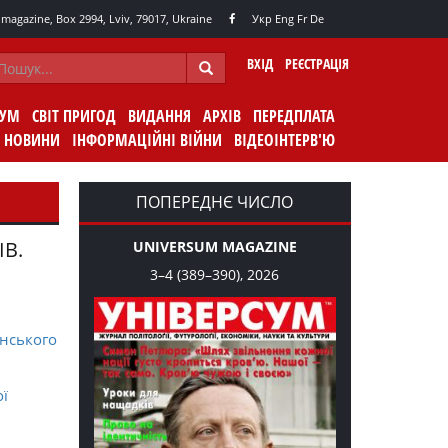
agazine, Box 2994, Lviv, 79017, Ukraine
Укр
Eng
Fr
De
ВХІД
РЕЄСТРАЦІЯ
СУМ
СВІТ ПРИГОД
ВИДАННЯ
АРХІВ
ПЕРЕДПЛАТА
НОВИНИ
ІНФОРМАЦІЙНІ ВІЙНИ
ВІДЕОІНТЕРВ'Ю
ПОПЕРЕДНЄ ЧИСЛО
ІВ.
UNIVERSUM MAGAZINE
3–4 (389–390), 2026
нського
ої