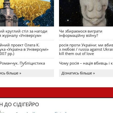
й круглий стіл за нагоди
Чи збираємося виграти
я журналу «Універсум»
інформаційну війну?
ійний проект Олега К.
росія проти України: ми вби
ка «Україна в Універсумі»
з любові / russia against Ukra
007 рр.)
kill them out of love
 Романчук. Публіцистика
Чому росія – нація вбивць і к
Акценти і табу
ись більше »
Дізнатись більше »
Н ДО СІДІГЕЙРО