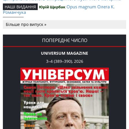
Opus magnum Олега К.
НАШІ ВИДАННЯ
Юрій Щербак
Романчука
Аналітичний центр Олега К.
РЕЦЕНЗІЇ
Петро Іванишин
Більше про випуск »
Романчука
Журавель і синиця
СЛОВО РЕДАКЦІЙНЕ
Олег К. Романчук
як уособлення української політстратегії й тактики
ПОПЕРЕДНЄ ЧИСЛО
UNIVERSUM MAGAZINE
3–4 (389–390), 2026