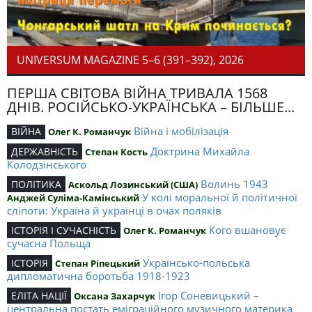
UNIVERSUM MAGAZINE 5–6 (391–392), 2026
ПЕРША СВІТОВА ВІЙНА ТРИВАЛА 1568
ДНІВ. РОСІЙСЬКО-УКРАЇНСЬКА – БІЛЬШЕ...
Війна і мобілізація
ВІЙНА
Олег К. Романчук
Доктрина Михайла
ДЕРЖАВНІСТЬ
Степан Кость
Колодзінського
Волинь 1943
ПОЛІТИКА
Аскольд Лозинський (США)
У колі моральної й політичної
Анджей Суліма-Камінський
сліпоти: Україна й українці в очах поляків
Кого вшановує
ІСТОРІЯ І СУЧАСНІСТЬ
Олег К. Романчук
сучасна Польща
Українсько-польська
ІСТОРІЯ
Степан Ріпецький
дипломатична боротьба 1918-1923
Ігор Соневицький –
ЕЛІТА НАЦІЇ
Оксана Захарчук
центральна постать еміграційного музичного материка