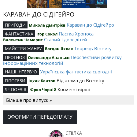
КАРАВАН ДО СІДІГЕЙРО
Караван до Сідігейро
ПРИГОДИ
Микола Дмитрієв
Пастка Хроноса
ФАНТАСТИКА
Ігор Сокол
Старий і двоє дітей
Валентин Чемерис
Творець Віннету
МАЙСТРИ ЖАНРУ
Богдан Яхвак
Перспективи розвитку
ПРОГНОЗ
Олександр Ананьєв
інформаційних технологій
Українська фантастика сьогодні
НАШІ ІНТЕРВ’Ю
Від атома до Всесвіту
ГІПОТЕЗИ
Іцхак Бентов
Космічні вірші
SF-ПОЕЗІЯ
Юрко Чорній
Більше про випуск »
ОФОРМИТИ ПЕРЕДОПЛАТУ