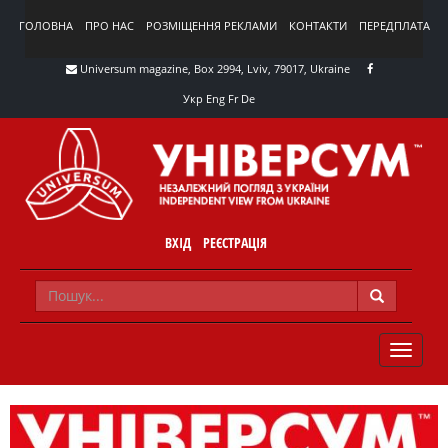
ГОЛОВНА
ПРО НАС
РОЗМІЩЕННЯ РЕКЛАМИ
КОНТАКТИ
ПЕРЕДПЛАТА
Universum magazine, Box 2994, Lviv, 79017, Ukraine
Укр
Eng
Fr
De
ВХІД
РЕЄСТРАЦІЯ
TOGGLE
NAVIG