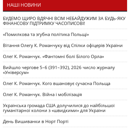
НАШІ НОВИНИ
БУДЕМО ЩИРО ВДЯЧНІ ВСІМ НЕБАЙДУЖИМ ЗА БУДЬ-ЯКУ
ФІНАНСОВУ ПІДТРИМКУ ЧАСОПИСОВІ!
«Помилкова та згубна політика Польщі»
Вітання Олегу К. Романчуку від Спілки офіцерів України
Олег К. Романчук. «Фантомні болі Білого Орла»
Вийшло чергове 5–6 (391–392), 2026 число журналу
«Універсум»
Олег К. Романчук. Кого вшановує сучасна Польща
Олег К. Романчук. Війна і мобілізація
Українська громада США долучилися до найбільшої
гуманітарної колони з «швидкими» для України
День Вишиванки в Норт Порті