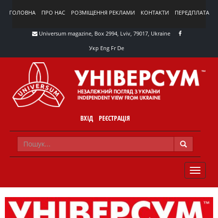
ГОЛОВНА
ПРО НАС
РОЗМІЩЕННЯ РЕКЛАМИ
КОНТАКТИ
ПЕРЕДПЛАТА
Universum magazine, Box 2994, Lviv, 79017, Ukraine
Укр
Eng
Fr
De
ВХІД
РЕЄСТРАЦІЯ
TOGGLE
NAVIG