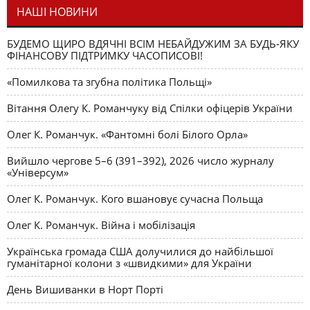
НАШІ НОВИНИ
БУДЕМО ЩИРО ВДЯЧНІ ВСІМ НЕБАЙДУЖИМ ЗА БУДЬ-ЯКУ
ФІНАНСОВУ ПІДТРИМКУ ЧАСОПИСОВІ!
«Помилкова та згубна політика Польщі»
Вітання Олегу К. Романчуку від Спілки офіцерів України
Олег К. Романчук. «Фантомні болі Білого Орла»
Вийшло чергове 5–6 (391–392), 2026 число журналу
«Універсум»
Олег К. Романчук. Кого вшановує сучасна Польща
Олег К. Романчук. Війна і мобілізація
Українська громада США долучилися до найбільшої
гуманітарної колони з «швидкими» для України
День Вишиванки в Норт Порті