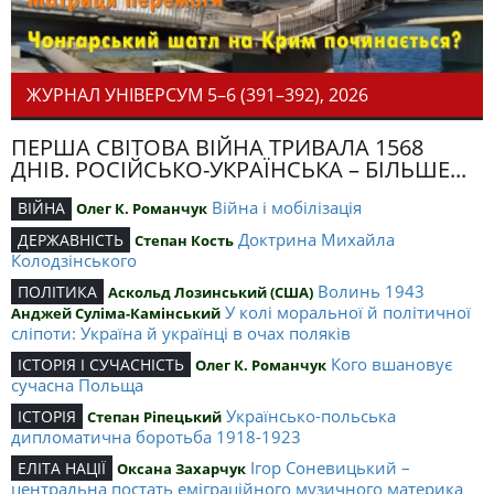
ЖУРНАЛ УНІВЕРСУМ 5–6 (391–392), 2026
ПЕРША СВІТОВА ВІЙНА ТРИВАЛА 1568
ДНІВ. РОСІЙСЬКО-УКРАЇНСЬКА – БІЛЬШЕ...
Війна і мобілізація
ВІЙНА
Олег К. Романчук
Доктрина Михайла
ДЕРЖАВНІСТЬ
Степан Кость
Колодзінського
Волинь 1943
ПОЛІТИКА
Аскольд Лозинський (США)
У колі моральної й політичної
Анджей Суліма-Камінський
сліпоти: Україна й українці в очах поляків
Кого вшановує
ІСТОРІЯ І СУЧАСНІСТЬ
Олег К. Романчук
сучасна Польща
Українсько-польська
ІСТОРІЯ
Степан Ріпецький
дипломатична боротьба 1918-1923
Ігор Соневицький –
ЕЛІТА НАЦІЇ
Оксана Захарчук
центральна постать еміграційного музичного материка