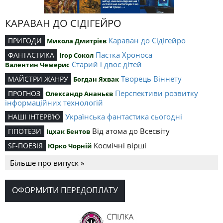
КАРАВАН ДО СІДІГЕЙРО
Караван до Сідігейро
ПРИГОДИ
Микола Дмитрієв
Пастка Хроноса
ФАНТАСТИКА
Ігор Сокол
Старий і двоє дітей
Валентин Чемерис
Творець Віннету
МАЙСТРИ ЖАНРУ
Богдан Яхвак
Перспективи розвитку
ПРОГНОЗ
Олександр Ананьєв
інформаційних технологій
Українська фантастика сьогодні
НАШІ ІНТЕРВ’Ю
Від атома до Всесвіту
ГІПОТЕЗИ
Іцхак Бентов
Космічні вірші
SF-ПОЕЗІЯ
Юрко Чорній
Більше про випуск »
ОФОРМИТИ ПЕРЕДОПЛАТУ