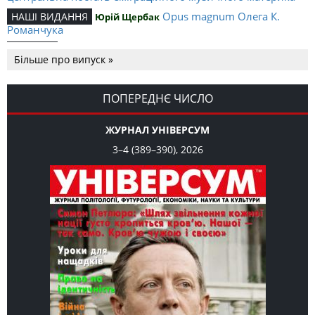
Opus magnum Олега К.
НАШІ ВИДАННЯ
Юрій Щербак
Романчука
Аналітичний центр Олега К.
РЕЦЕНЗІЇ
Петро Іванишин
Більше про випуск »
Романчука
Журавель і синиця
СЛОВО РЕДАКЦІЙНЕ
Олег К. Романчук
як уособлення української політстратегії й тактики
ПОПЕРЕДНЄ ЧИСЛО
ЖУРНАЛ УНІВЕРСУМ
3–4 (389–390), 2026