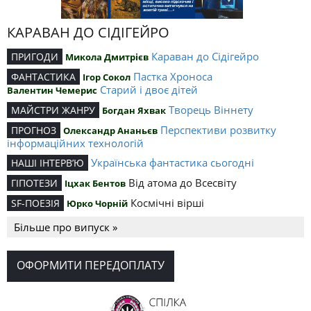
КАРАВАН ДО СІДІГЕЙРО
Караван до Сідігейро
ПРИГОДИ
Микола Дмитрієв
Пастка Хроноса
ФАНТАСТИКА
Ігор Сокол
Старий і двоє дітей
Валентин Чемерис
Творець Віннету
МАЙСТРИ ЖАНРУ
Богдан Яхвак
Перспективи розвитку
ПРОГНОЗ
Олександр Ананьєв
інформаційних технологій
Українська фантастика сьогодні
НАШІ ІНТЕРВ’Ю
Від атома до Всесвіту
ГІПОТЕЗИ
Іцхак Бентов
Космічні вірші
SF-ПОЕЗІЯ
Юрко Чорній
Більше про випуск »
ОФОРМИТИ ПЕРЕДОПЛАТУ