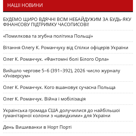
НАШІ НОВИНИ
БУДЕМО ЩИРО ВДЯЧНІ ВСІМ НЕБАЙДУЖИМ ЗА БУДЬ-ЯКУ
ФІНАНСОВУ ПІДТРИМКУ ЧАСОПИСОВІ!
«Помилкова та згубна політика Польщі»
Вітання Олегу К. Романчуку від Спілки офіцерів України
Олег К. Романчук. «Фантомні болі Білого Орла»
Вийшло чергове 5–6 (391–392), 2026 число журналу
«Універсум»
Олег К. Романчук. Кого вшановує сучасна Польща
Олег К. Романчук. Війна і мобілізація
Українська громада США долучилися до найбільшої
гуманітарної колони з «швидкими» для України
День Вишиванки в Норт Порті