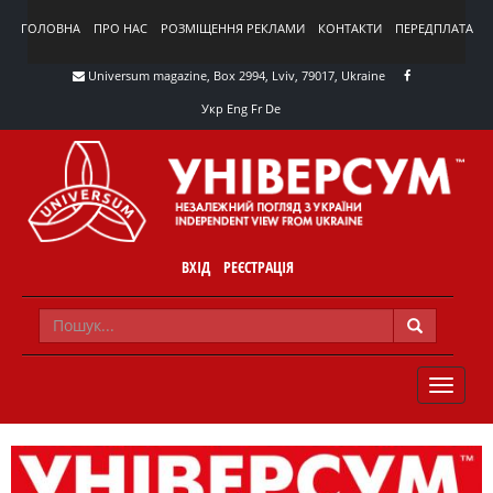
ГОЛОВНА
ПРО НАС
РОЗМІЩЕННЯ РЕКЛАМИ
КОНТАКТИ
ПЕРЕДПЛАТА
Universum magazine, Box 2994, Lviv, 79017, Ukraine
Укр
Eng
Fr
De
ВХІД
РЕЄСТРАЦІЯ
TOGGLE
NAVIG