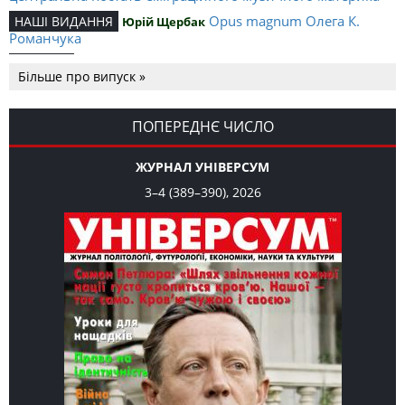
Opus magnum Олега К.
НАШІ ВИДАННЯ
Юрій Щербак
Романчука
Аналітичний центр Олега К.
РЕЦЕНЗІЇ
Петро Іванишин
Більше про випуск »
Романчука
Журавель і синиця
СЛОВО РЕДАКЦІЙНЕ
Олег К. Романчук
як уособлення української політстратегії й тактики
ПОПЕРЕДНЄ ЧИСЛО
ЖУРНАЛ УНІВЕРСУМ
3–4 (389–390), 2026