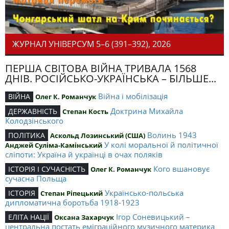
ЖУРНАЛ УНІВЕРСУМ 5–6 (391–392), 2026
ПЕРША СВІТОВА ВІЙНА ТРИВАЛА 1568
ДНІВ. РОСІЙСЬКО-УКРАЇНСЬКА – БІЛЬШЕ...
Війна і мобілізація
ВІЙНА
Олег К. Романчук
Доктрина Михайла
ДЕРЖАВНІСТЬ
Степан Кость
Колодзінського
Волинь 1943
ПОЛІТИКА
Аскольд Лозинський (США)
У колі моральної й політичної
Анджей Суліма-Камінський
сліпоти: Україна й українці в очах поляків
Кого вшановує
ІСТОРІЯ І СУЧАСНІСТЬ
Олег К. Романчук
сучасна Польща
Українсько-польська
ІСТОРІЯ
Степан Ріпецький
дипломатична боротьба 1918-1923
Ігор Соневицький –
ЕЛІТА НАЦІЇ
Оксана Захарчук
центральна постать еміграційного музичного материка