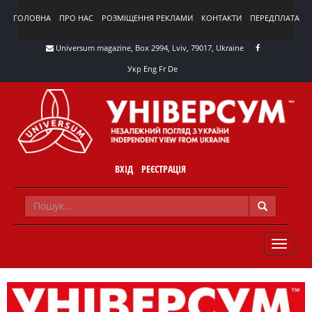
ГОЛОВНА
ПРО НАС
РОЗМІЩЕННЯ РЕКЛАМИ
КОНТАКТИ
ПЕРЕДПЛАТА
Universum magazine, Box 2994, Lviv, 79017, Ukraine
Укр
Eng
Fr
De
ВХІД
РЕЄСТРАЦІЯ
TOGGLE
NAVIG