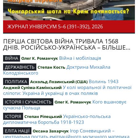
ЖУРНАЛ УНІВЕРСУМ 5–6 (391–392), 2026
ПЕРША СВІТОВА ВІЙНА ТРИВАЛА 1568
ДНІВ. РОСІЙСЬКО-УКРАЇНСЬКА – БІЛЬШЕ...
Війна і мобілізація
ВІЙНА
Олег К. Романчук
Доктрина Михайла
ДЕРЖАВНІСТЬ
Степан Кость
Колодзінського
Волинь 1943
ПОЛІТИКА
Аскольд Лозинський (США)
У колі моральної й політичної
Анджей Суліма-Камінський
сліпоти: Україна й українці в очах поляків
Кого вшановує
ІСТОРІЯ І СУЧАСНІСТЬ
Олег К. Романчук
сучасна Польща
Українсько-польська
ІСТОРІЯ
Степан Ріпецький
дипломатична боротьба 1918-1923
Ігор Соневицький –
ЕЛІТА НАЦІЇ
Оксана Захарчук
центральна постать еміграційного музичного материка