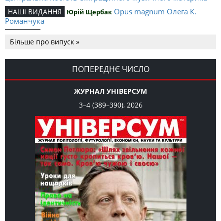
Opus magnum Олега К.
НАШІ ВИДАННЯ
Юрій Щербак
Романчука
Аналітичний центр Олега К.
РЕЦЕНЗІЇ
Петро Іванишин
Більше про випуск »
Романчука
Журавель і синиця
СЛОВО РЕДАКЦІЙНЕ
Олег К. Романчук
як уособлення української політстратегії й тактики
ПОПЕРЕДНЄ ЧИСЛО
ЖУРНАЛ УНІВЕРСУМ
3–4 (389–390), 2026