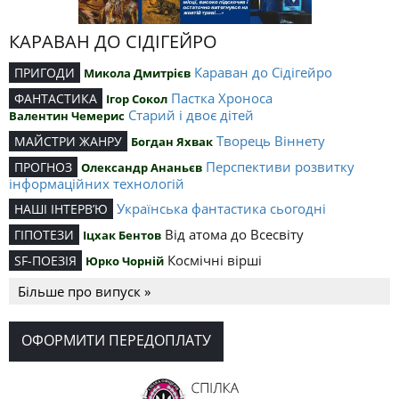
КАРАВАН ДО СІДІГЕЙРО
Караван до Сідігейро
ПРИГОДИ
Микола Дмитрієв
Пастка Хроноса
ФАНТАСТИКА
Ігор Сокол
Старий і двоє дітей
Валентин Чемерис
Творець Віннету
МАЙСТРИ ЖАНРУ
Богдан Яхвак
Перспективи розвитку
ПРОГНОЗ
Олександр Ананьєв
інформаційних технологій
Українська фантастика сьогодні
НАШІ ІНТЕРВ’Ю
Від атома до Всесвіту
ГІПОТЕЗИ
Іцхак Бентов
Космічні вірші
SF-ПОЕЗІЯ
Юрко Чорній
Більше про випуск »
ОФОРМИТИ ПЕРЕДОПЛАТУ