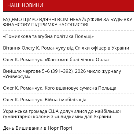
НАШІ НОВИНИ
БУДЕМО ЩИРО ВДЯЧНІ ВСІМ НЕБАЙДУЖИМ ЗА БУДЬ-ЯКУ
ФІНАНСОВУ ПІДТРИМКУ ЧАСОПИСОВІ!
«Помилкова та згубна політика Польщі»
Вітання Олегу К. Романчуку від Спілки офіцерів України
Олег К. Романчук. «Фантомні болі Білого Орла»
Вийшло чергове 5–6 (391–392), 2026 число журналу
«Універсум»
Олег К. Романчук. Кого вшановує сучасна Польща
Олег К. Романчук. Війна і мобілізація
Українська громада США долучилися до найбільшої
гуманітарної колони з «швидкими» для України
День Вишиванки в Норт Порті