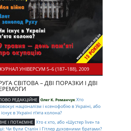
ЖУРНАЛ УНІВЕРСУМ 5–6 (187–188), 2009
РУГА СВІТОВА – ДВІ ПОРАЗКИ І ДВІ
ЕРЕМОГИ
Хто
ЛОВО РЕДАКЦІЙНЕ
Олег К. Романчук
овокує націоналізм і ксенофобію в Україні, або
 існує в Україні п’ята колона?
Хто є хто, або «Шустер live» та
ВНЕ І ПОТАЄМНЕ
ші: Чи були Сталін і Гітлер духовними братами?