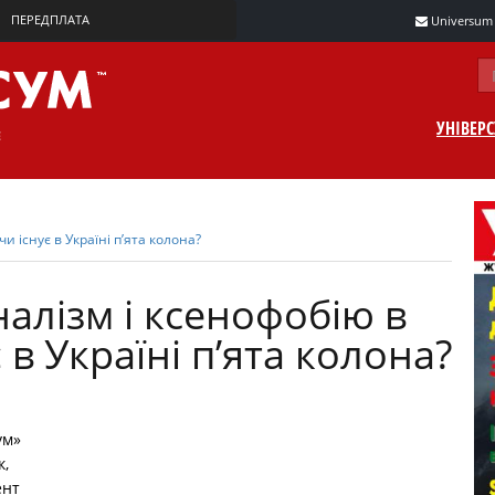
ПЕРЕДПЛАТА
Universum m
УНІВЕР
и існує в Україні п’ята колона?
алізм і ксенофобію в
є в Україні п’ята колона?
ум»
к,
ент