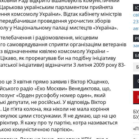
ховній Раді відкрито вшановують комуністичний
 Є. Царькова українським парламентом прийнята
І
ня комсомолу Украї­ни». Відтак кабінету міністрів
св
, передбачивши проведення урочистих зборів
23
олу у Національному палаці мистецтв «Україна».
ав
телебачення і радіомовлення, місцевим
Р
го самоврядування сприяти організаціям ветеранів
за
 з відзначенням ювілею комсомолу України –
Б
і­каво, як прореагував би на подібну ініціативу
Ук
атської ініціативи) відзначити 3 липня 2009 року 83-
Б
П
по
ро це 3 квітня прямо заявив і Віктор Ющенко,
йського радіо «Ехо Москви» Венедиктова, що,
С
лозунг «Орден русофобу номер один», який
Сп
і депутати, не російські. У відповідь Віктор
І
 Це п’ята колона, яка ніколи не мала коріння
БУ
де
пекулює цими стосунками. Я не думаю, що на цю
БУ
рієнтир. Я кажу про ту партію, котра називається
С
«П
ською комуністичною партією».
Сл
Ан