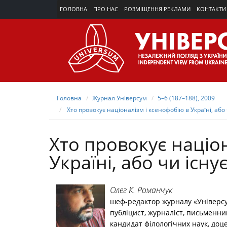
ГОЛОВНА
ПРО НАС
РОЗМІЩЕННЯ РЕКЛАМИ
КОНТАКТИ
Головна
Журнал Універсум
5–6 (187–188), 2009
Хто провокує націоналізм і ксенофобію в Україні, або ч
Хто провокує націон
Україні, або чи існу
Олег К. Романчук
шеф-редактор журналу «Універс
публіцист, журналіст, письменни
кандидат філологічних наук, доц