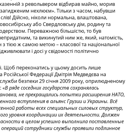
 казенній з револьвером відбирав майно, морив
ув загидженим нехлюєм». Тільки з часом, набувши
слів! Дійсно, ніколи нормальна, влаштована,
восибір­ську або Сверд­ловську дім, родину та
родерством. Пере­важною більшістю, то був
епридатним, та викинутий ним же, який, натомість,
 з тією ж самою метою – класової та національної
дживлювати і досі у свідомості політично
аді. Щоб переконатись у цьому досить лише
 Росій­ської Федерації Дмітрія Медведєва на
 служби безпеки 29 січня 2009 року, оприлюдненому
 «
В ряде соседних государств сохранялась
ановка, не прекращались попытки расширения НАТО,
енного вступления в альянс Грузии и Украины. Всё
женной работы всех специальных силовых структур,
ого уровня координации их деятельности. Дол­жен
опасности в целом успешно выполнила поставленные
х операций сотрудники службы проявили подлинное