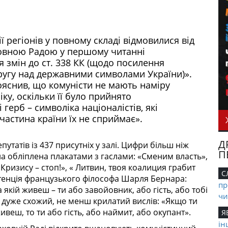
ії регіонів у повному складі відмовилися від
ховною Радою у першому читанні
 змін до ст. 338 КК (щодо посилення
ругу над державними символами Украї­ни)».
ояснив, що комуністи не мають наміру
ку, оскільки її було прийнято
ерб – символіка націоналістів, які
астина країни їх не сприймає».
Д
татів із 437 присутніх у залі. Цифри більш ніж
П
ла об­ліп­лена плакатами з гаслами: «Сме­ним власть»,
«Кризису – стоп!», « Литвин, твоя коалиция грабит
С
енція французького філософа Шарля Бернара:
пр
 якій живеш – ти або завойовник, або гість, або тобі
чи
 дуже схожий, не менш крилатий вислів: «Якщо ти
ивеш, то ти або гість, або наймит, або окупант».
Я
ін