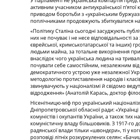
У парламенті не українська компартія предст
активним учасником антиукраїнської п’ятої 
приводом боротьби з «українським буржуазн
поплічниками продовжують збиткуватися над
«Політику Сталіна сьогодні засуджують публіч
них не почуває і не несе відповідальності за
єврейської, кримськотатарської та інших) г
людьми майна, за тотальне викорінення прив
внаслідок чого українська людина на тривали
почувати себе самостійним, незалежним від
демократичного устрою уже незалежної Укра
методологію протиставлення народів і клас
звинувачують у націоналізмі й свідомо веду
відродження» (Анатолій Карась, доктор філо
Нісенітницю-міф про український націоналі
Дніпропет­ровської обласної ради: «Українці
комуністів і окупантів України, а також тих 
комуністичну владу більшовиків. З 1917-го до 
радянської влади тільки «швондєри», ті у ког
розповіді літніх розкуркулених селян: «Бачи