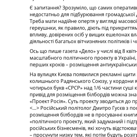
Є запитання? Зрозуміло, що самих оператив
недостатньо для підбурювання громадської д
Треба мати надійне опертя у вигляді масової
гереушнки, як правило, діють під прикриттям
впливу, довірених осіб у вищих ешелонах в
діяльності багатьох вітчизняних політиків і 
Ось що пише газета «Дело» у числі від 8 квіт
масштабного політичного проекту в Україні
перших кроків – розміщення антиукраїнських
На вулицях Києва появилися рекламні щити 
колишнього Радянського Союзу, у кордони я
чотирьох букв «СРСР» над 1/6 частини суші
привід для розміщення білбордів можна знайти
«Проект Росія». Суть проекту зводиться до 
<…> Російський політолог Дмитро Гусєв з по
розміщення білбордів не в просуванні книги
«політичного проекту, який задуманий і підт
російських бізнесменів, які хочуть відстоюва
– просунути низку тем, які потім будуть розі