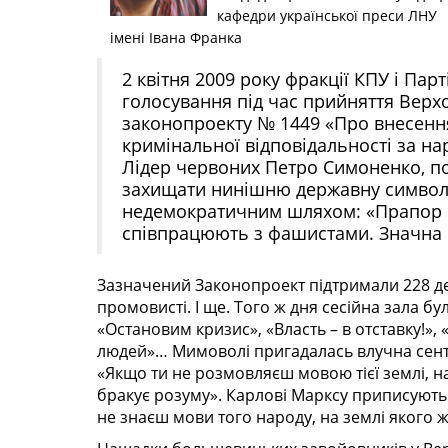
кафедри української преси ЛНУ
імені Івана Франка
2 квітня 2009 року фракції КПУ і Парт
голосування під час прийняття Вер
законопроекту № 1449 «Про внесення
кримінальної відповідальності за на
Лідер червоних Петро Симонен­ко, п
захищати ни­ніш­ню державну символі
недемократичним шляхом: «Прапор і г
співпрацюють з фашистами. Значна ч
Зазначений Законопроект підтримали 228 депу
промовисті. І ще. Того ж дня сесійна зала бу
«Остановим кризис», «Власть – в отставку!», 
людей»… Мимоволі пригадалась влучна сент
«Якщо ти не розмовляєш мовою тієї землі, на
бракує розуму». Карлові Марксу приписують
не знаєш мови того народу, на землі якого ж