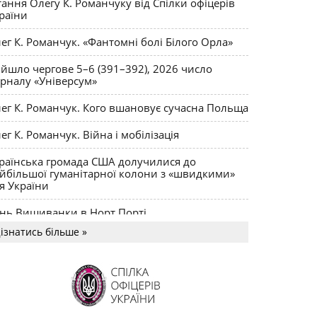
тання Олегу К. Романчуку від Спілки офіцерів
ціуму ПОЛІТОЛОГІЯ
раїни
ег К. Романчук. «Фантомні болі Білого Орла»
йшло чергове 5–6 (391–392), 2026 число
рналу «Універсум»
ег К. Романчук. Кого вшановує сучасна Польща
ег К. Романчук. Війна і мобілізація
раїнська громада США долучилися до
йбільшої гуманітарної колони з «швидкими»
я України
нь Вишиванки в Норт Порті
ізнатись більше »
US MAGNUM Олега К. Романчука