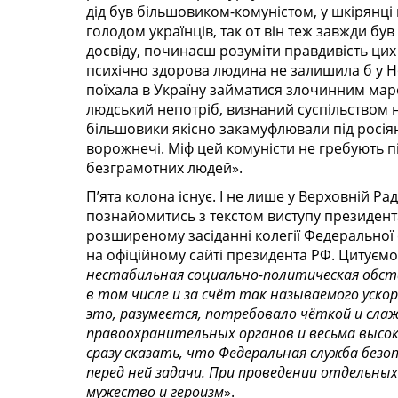
дід був більшовиком-комуністом, у шкірянці
голодом українців, так от він теж завжди б
досвіду, починаєш розуміти правдивість цих 
психічно здорова людина не залишила б у Но
поїхала в Ук­ра­їну займатися злочинним ма
людський непотріб, визнаний суспільством н
більшовики якісно закамуфлювали під росіян
ворожнечі. Міф цей комуністи не гребують пі
безграмотних лю­дей».
П’ята колона існує. І не лише у Верховній Р
познайомитись з текстом виступу президента
розширеному засіданні колегії Феде­ральної
на офіційному сайті президента РФ. Цитуємо:
нестабильная социально-политическая обст
в том числе и за счёт так называемого ускор
это, разумеется, потребовало чёткой и сла
правоохранительных органов и весьма высок
сразу сказать, что Федеральная служба без
перед ней задачи. При проведении отдельны
мужество и героизм
».