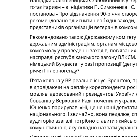
Нащадки большевицьких завойовників у Вер
тоталітаризм – з ініціативи П. Симоненка і
постанова «Про відзначення 90-річчя створен
рекомендовано здійснити необхідні заходи
представників організацій ветеранів комсом
Рекомендовано також Держав­ному комітету 
державним адміністраціям, органам місцево
комсомолу у проведенні заходів, пов’язаних
насправді республіканського загону ВЛКСМ. Ц
німецький Бундестаг у разі пропозиції (депут
річчя Гітлер-югенду?
П’ята колона у ВР реально існує. Зрештою, п
відповідаючи на репліку кореспондента росі
мовляв, адресований президентові України 
бовванів у Верховній Раді, почепили українськ
Ющенко парирував: «Ні, це не наші депутати.
національного. І звичайно, вона педалює, с
аудиторію взагалі потрібно ставити якийсь о
комуністичною, яку складно назвати україн