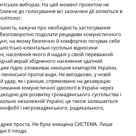
ентських виборах. На цей момент проектом не
ближче до голосування всі зазначені дії зіллються в
олітолог.
шність, кажучи про необхідність застосування
й безповоротно подолати рецидиви комуністичного
ґрунт, на якому безпечно й комфортно почуває себе
алістсько-клієнтальні суспільні відносини
, населення якого й надалі у своїй переважній
Відчай вкрай збідненого населення здатний
 цим підло зловживає нинішня компартія України,
ленінської пропаганди. Не випадково, у новій
й удар, як і раніше, спрямовано на дезавуацію
тримання комуністичної ідеології в Україні через
ешкодою для розвитку громадянського суспільства і
ально незалежній Україні; це також залишається
нофобії і негромадянського, радикального,
ка дуже проста. Не була знищена СИСТЕМА. Лише
ні її плоди.