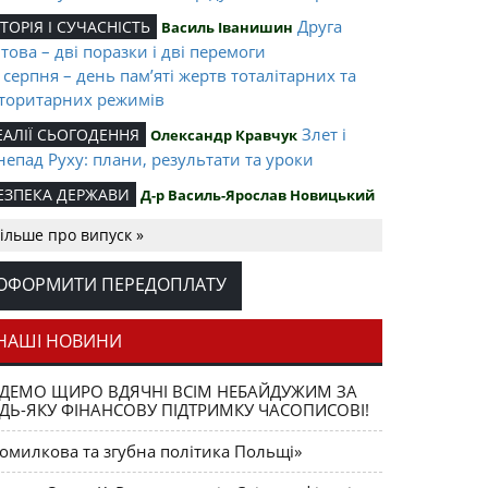
Друга
СТОРІЯ І СУЧАСНІСТЬ
Василь Іванишин
ітова – дві поразки і дві перемоги
 серпня – день пам’яті жертв тоталітарних та
торитарних режимів
Злет і
ЕАЛІЇ СЬОГОДЕННЯ
Олександр Кравчук
непад Руху: плани, результати та уроки
ЕЗПЕКА ДЕРЖАВИ
Д-р Василь-Ярослав Новицький
раїна: за крок від втрати незалежності
ільше про випуск »
І знову вибори, або
ОЛІТИКА
Василь Іванишин
чути непочутий голос
ОФОРМИТИ ПЕРЕДОПЛАТУ
Моя війна
ПОМИНИ
Костянтин Романчук
огади солдата
НАШІ НОВИНИ
9 травня –
СТОРІЯ І СУЧАСНІСТЬ
Юрій Ноєвий
ДЕМО ЩИРО ВДЯЧНІ ВСІМ НЕБАЙДУЖИМ ЗА
нь пам’яті про окупацію
ДЬ-ЯКУ ФІНАНСОВУ ПІДТРИМКУ ЧАСОПИСОВІ!
,
ОЦІОЕКОЛОГІЯ
Зиновія Служинська
Олександра
омилкова та згубна політика Польщі»
Про Левів, Шакалів і Верблюдів.
ужинська
імальні типи в екологічній ситуації людського