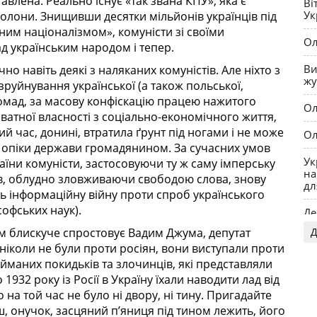
авлена. Реально існує «так звана КПУ», яка є
Ві
со
Ук
колони. Знищивши десятки мільйонів українців під
им націоналізмом», комуністи зі своїми
Ол
 українським народом і тепер.
Ви
но навіть деякі з наляканих комуністів. Але ніхто з
жу
 зруйнування української (а також польської,
ромад, за масову конфіскацію працею нажитого
Ол
атної власності з соціально-економічного життя,
й час, донині, втратила ґрунт під ногами і не може
Ол
 опіки держави громадянином. За сучасних умов
Ук
їни комуністи, застосовуючи ту ж саму імперську
на
ів, облудно зловживаючи свободою слова, знову
дл
ть інформаційну війну проти спроб українського
софських наук).
Де
Д
зм блискуче спростовує Вадим Джума, депутат
OP
 ніколи не були проти росіян, вони виступали проти
найманих покидьків та злочинців, які представляли
1932 року із Росії в Україну їхали наводити лад від
о на той час не було ні двору, ні тину. Пригадайте
ш, онучок, засцяний п’яниця під тином лежить, його