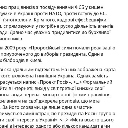
них працівників з посвідченнями ФСБ у кишені
умки в Україні проти НАТО, проти вступу до ЄС.
 п'ятої колони. Крім того, кадрові ефесбешнфки і
, спрямовуючи у потрібне русло діяльність агентів
лади. Давно час уважно придивитися до бурхливої
чиновників.
ня 2009 року: «Проро­сійські сили почали реалізацію
, приуроченого до виборів президента. Один з
 білбордів в Києві.
зі скандальним підтекстом. На них зображена карта
кого включена і нинішня Україна. Однак замість
 красується напис «Проект Роcія». <…> Формальний
 в Інтернеті: вихід у світ третьої книжки серії
пропаганди переваг монархічної форми правління.
силанням на свої джерела розповів, що мета
. За його словами, це лише одна з частин
римується адміністрацією президента Росії і групою
ти свої інтереси в Україні». <…> «Мета всього цього
грані в інтересах одного або кількох кандидатів чи