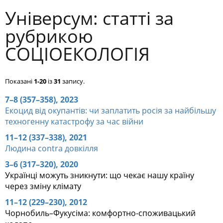
Універсум: cтатті за
рубрикою
СОЦІОЕКОЛОГІЯ
Показані
1-20
із
31
запису.
7–8 (357–358), 2023
Екоцид від окупантів: чи заплатить росія за найбільшу
техногенну катастрофу за час війни
11–12 (337–338), 2021
Людина contra довкілля
3–6 (317–320), 2020
Українці можуть зникнути: що чекає нашу країну
через зміну клімату
11–12 (229–230), 2012
Чорнобиль–Фукусіма: комфортно-споживацький