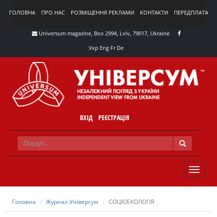
ГОЛОВНА
ПРО НАС
РОЗМІЩЕННЯ РЕКЛАМИ
КОНТАКТИ
ПЕРЕДПЛАТА
Universum magazine, Box 2994, Lviv, 79017, Ukraine
Укр
Eng
Fr
De
ВХІД
РЕЄСТРАЦІЯ
TOGGLE
NAVIG
Головна
Журнал Універсум
СОЦІОЕКОЛОГІЯ