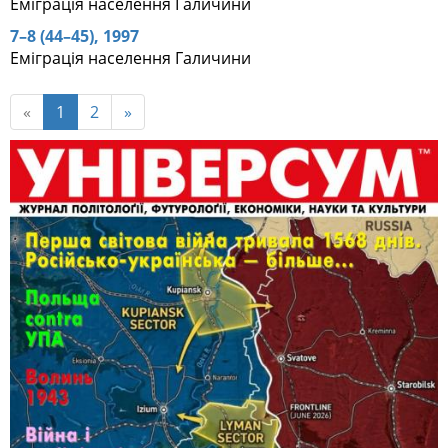
Еміграція населення Галичини
7–8 (44–45), 1997
Еміграція населення Галичини
«
1
2
»