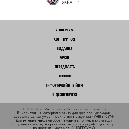
УНІВЕРСУМ
СВІТ ПРИГОД
ВИДАННЯ
АРХІВ
ПЕРЕДПЛАТА
НОВИНИ
ІНФОРМАЦІЙНІ ВІЙНИ
ВІДЕОІНТЕРВ'Ю
© 2016-2026 «Універсум». Всі права застережено.
Використання матеріалів сайту для друкованих видань
дозволяється за умови посилання на журнал «УНІВЕРСУМ».
Для інтернет-видань обов'язковим є пряме, відкрите для
пошукових систем, гіперпосилання в першому абзаці тексту на
конкретний матеріал «УНІВЕРСУМУ».