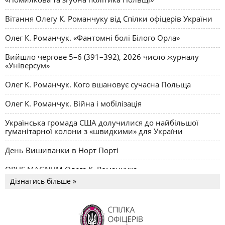
Вітання Олегу К. Романчуку від Спілки офіцерів України
Олег К. Романчук. «Фантомні болі Білого Орла»
Вийшло чергове 5–6 (391–392), 2026 число журналу
«Універсум»
Олег К. Романчук. Кого вшановує сучасна Польща
Олег К. Романчук. Війна і мобілізація
Українська громада США долучилися до найбільшої
гуманітарної колони з «швидкими» для України
День Вишиванки в Норт Порті
OPUS MAGNUM Олега К. Романчука
Дізнатись більше »