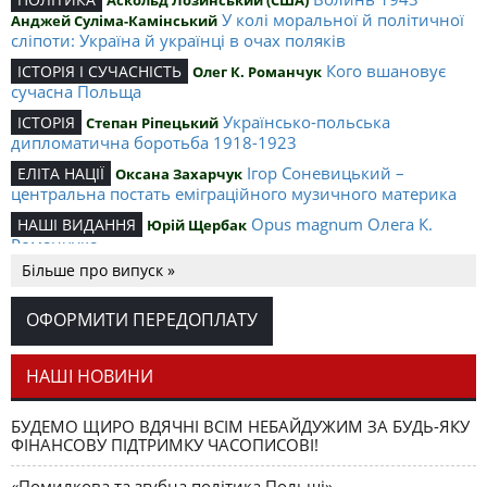
Аскольд Лозинський (США)
У колі моральної й політичної
Анджей Суліма-Камінський
сліпоти: Україна й українці в очах поляків
Кого вшановує
ІСТОРІЯ І СУЧАСНІСТЬ
Олег К. Романчук
сучасна Польща
Українсько-польська
ІСТОРІЯ
Степан Ріпецький
дипломатична боротьба 1918-1923
Ігор Соневицький –
ЕЛІТА НАЦІЇ
Оксана Захарчук
центральна постать еміграційного музичного материка
Opus magnum Олега К.
НАШІ ВИДАННЯ
Юрій Щербак
Романчука
Більше про випуск »
Аналітичний центр Олега К.
РЕЦЕНЗІЇ
Петро Іванишин
Романчука
ОФОРМИТИ ПЕРЕДОПЛАТУ
Журавель і синиця
СЛОВО РЕДАКЦІЙНЕ
Олег К. Романчук
як уособлення української політстратегії й тактики
НАШІ НОВИНИ
БУДЕМО ЩИРО ВДЯЧНІ ВСІМ НЕБАЙДУЖИМ ЗА БУДЬ-ЯКУ
ФІНАНСОВУ ПІДТРИМКУ ЧАСОПИСОВІ!
«Помилкова та згубна політика Польщі»