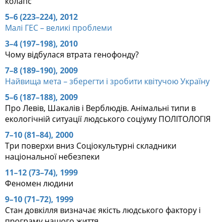
колапс
5–6 (223–224), 2012
Малі ГЕС – великі проблеми
3–4 (197–198), 2010
Чому відбулася втрата генофонду?
7–8 (189–190), 2009
Найвища мета – зберегти і зробити квітучою Україну
5–6 (187–188), 2009
Про Левів, Шакалів і Верблюдів. Анімальні типи в
екологічній ситуації людського соціуму ПОЛІТОЛОГІЯ
7–10 (81–84), 2000
Три поверхи вниз Соціокультурні складники
національної небезпеки
11–12 (73–74), 1999
Феномен людини
9–10 (71–72), 1999
Стан довкілля визначає якість людського фактору і
програму нашого життя