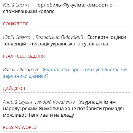
Юрій Саєнко
Чорнобиль–Фукусіма: комфортно-
споживацький колапс
СОЦІОЛОГІЯ
Юрій Саєнко
,
Володимир Піддубний
Експертні оцінки
тенденцій інтеграції українського суспільства
РЕАЛІЇ СЬОГОДЕННЯ
Василь Лизанчук
Журналісти: зрячі очі суспільства чи
заручники джинси?
ДАЙДЖЕСТ
Андрій Скумін
,
Андрій Коваленко
Узурпація ім'ям
народу: режим Януковича хоче позбавити громадян
можливості впливати на владу
RUSSIAN WORLD