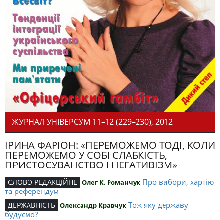
ЖУРНАЛ УНІВЕРСУМ 11–12 (229–230), 2012
ІРИНА ФАРІОН: «ПЕРЕМОЖЕМО ТОДІ, КОЛИ
ПЕРЕМОЖЕМО У СОБІ СЛАБКІСТЬ,
ПРИСТОСУВАНСТВО І НЕГАТИВІЗМ»
Про вибори, хартію
СЛОВО РЕДАКЦІЙНЕ
Олег К. Романчук
та референдум
Тож яку державу
ДЕРЖАВНІСТЬ
Олександр Кравчук
будуємо?