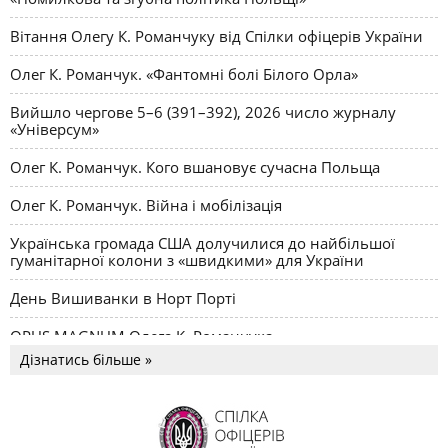
Вітання Олегу К. Романчуку від Спілки офіцерів України
Олег К. Романчук. «Фантомні болі Білого Орла»
Вийшло чергове 5–6 (391–392), 2026 число журналу
«Універсум»
Олег К. Романчук. Кого вшановує сучасна Польща
Олег К. Романчук. Війна і мобілізація
Українська громада США долучилися до найбільшої
гуманітарної колони з «швидкими» для України
День Вишиванки в Норт Порті
OPUS MAGNUM Олега К. Романчука
Дізнатись більше »