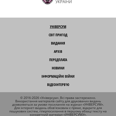
УНІВЕРСУМ
СВІТ ПРИГОД
ВИДАННЯ
АРХІВ
ПЕРЕДПЛАТА
НОВИНИ
ІНФОРМАЦІЙНІ ВІЙНИ
ВІДЕОІНТЕРВ'Ю
© 2016-2026 «Універсум». Всі права застережено.
Використання матеріалів сайту для друкованих видань
дозволяється за умови посилання на журнал «УНІВЕРСУМ».
Для інтернет-видань обов'язковим є пряме, відкрите для
пошукових систем, гіперпосилання в першому абзаці тексту на
конкретний матеріал «УНІВЕРСУМУ».