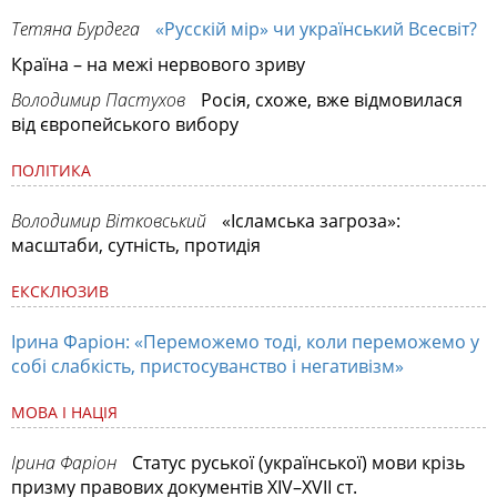
Тетяна Бурдега
«Русскій мір» чи український Всесвіт?
Країна – на межі нервового зриву
Володимир Пастухов
Росія, схоже, вже відмовилася
від європейського вибору
ПОЛІТИКА
Володимир Вітковський
«Ісламська загроза»:
масштаби, сутність, протидія
ЕКСКЛЮЗИВ
Ірина Фаріон: «Переможемо тоді, коли переможемо у
собі слабкість, пристосуванство і негативізм»
МОВА І НАЦІЯ
Ірина Фаріон
Статус руської (української) мови крізь
призму правових документів ХIV–ХVII ст.