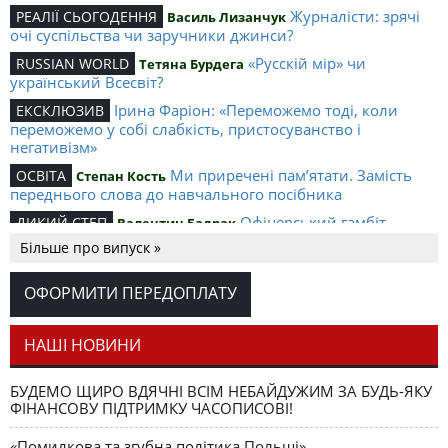
Журналісти: зрячі
РЕАЛІЇ СЬОГОДЕННЯ
Василь Лизанчук
очі суспільства чи заручники джинси?
«Русскій мір» чи
RUSSIAN WORLD
Тетяна Бурдега
український Всесвіт?
Ірина Фаріон: «Переможемо тоді, коли
ЕКСКЛЮЗИВ
переможемо у собі слабкість, пристосуванство і
негативізм»
Ми приречені пам’ятати. Замість
ОСВІТА
Степан Кость
переднього слова до навчального посібника
Офіцерський гамбіт.
ДИКИЙ СТЕП
Валентин Бадрак
Політичний роман
Більше про випуск »
Чорнобиль–Фукусіма:
СОЦІОЕКОЛОГІЯ
Юрій Саєнко
комфортно-споживацький колапс
ОФОРМИТИ ПЕРЕДОПЛАТУ
,
Експертні
СОЦІОЛОГІЯ
Юрій Саєнко
Володимир Піддубний
оцінки тенденцій інтеграції українського суспільства
НАШІ НОВИНИ
,
Узурпація
ДАЙДЖЕСТ
Андрій Скумін
Андрій Коваленко
ім'ям народу: режим Януковича хоче позбавити
БУДЕМО ЩИРО ВДЯЧНІ ВСІМ НЕБАЙДУЖИМ ЗА БУДЬ-ЯКУ
громадян можливості впливати на владу
ФІНАНСОВУ ПІДТРИМКУ ЧАСОПИСОВІ!
«Помилкова та згубна політика Польщі»