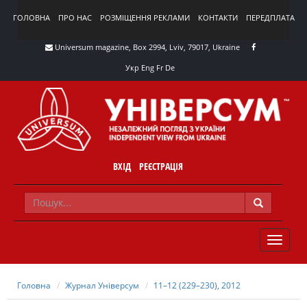
ГОЛОВНА
ПРО НАС
РОЗМІЩЕННЯ РЕКЛАМИ
КОНТАКТИ
ПЕРЕДПЛАТА
Universum magazine, Box 2994, Lviv, 79017, Ukraine
Укр
Eng
Fr
De
ВХІД
РЕЄСТРАЦІЯ
TOGGLE
NAVIG
Головна
Журнал Універсум
11–12 (229–230), 2012