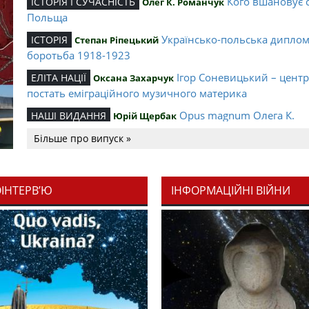
Кого вшановує 
ІСТОРІЯ І СУЧАСНІСТЬ
Олег К. Романчук
Польща
Українсько-польська дипло
ІСТОРІЯ
Степан Ріпецький
боротьба 1918-1923
Ігор Соневицький – цент
ЕЛІТА НАЦІЇ
Оксана Захарчук
постать еміграційного музичного материка
Opus magnum Олега К.
НАШІ ВИДАННЯ
Юрій Щербак
Романчука
Більше про випуск »
Аналітичний центр Олега К.
РЕЦЕНЗІЇ
Петро Іванишин
Романчука
ОІНТЕРВ’Ю
ІНФОРМАЦІЙНІ ВІЙНИ
Журавель і синиц
СЛОВО РЕДАКЦІЙНЕ
Олег К. Романчук
уособлення української політстратегії й тактики