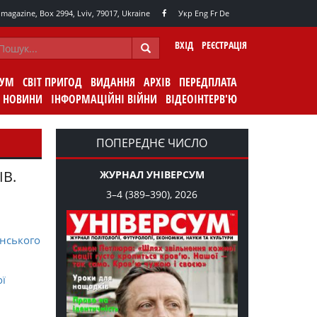
agazine, Box 2994, Lviv, 79017, Ukraine
Укр
Eng
Fr
De
ВХІД
РЕЄСТРАЦІЯ
СУМ
СВІТ ПРИГОД
ВИДАННЯ
АРХІВ
ПЕРЕДПЛАТА
НОВИНИ
ІНФОРМАЦІЙНІ ВІЙНИ
ВІДЕОІНТЕРВ'Ю
ПОПЕРЕДНЄ ЧИСЛО
ІВ.
ЖУРНАЛ УНІВЕРСУМ
3–4 (389–390), 2026
нського
ої