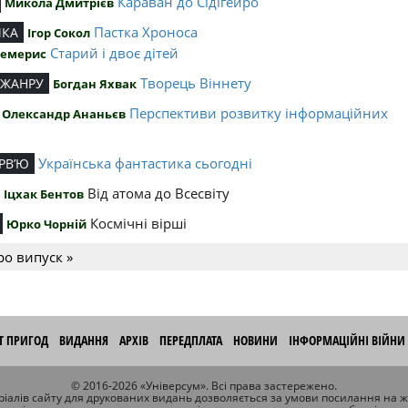
Караван до Сідігейро
Микола Дмитрієв
Пастка Хроноса
ИКА
Ігор Сокол
Старий і двоє дітей
Чемерис
Творець Віннету
 ЖАНРУ
Богдан Яхвак
Перспективи розвитку інформаційних
Олександр Ананьєв
й
Українська фантастика сьогодні
РВ’Ю
Від атома до Всесвіту
Іцхак Бентов
Космічні вірші
Юрко Чорній
ро випуск »
ІТ ПРИГОД
ВИДАННЯ
АРХІВ
ПЕРЕДПЛАТА
НОВИНИ
ІНФОРМАЦІЙНІ ВІЙНИ
© 2016-2026 «Універсум». Всі права застережено.
іалів сайту для друкованих видань дозволяється за умови посилання на 