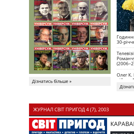
Годинни
30-річч
Телевіз
Романчу
(2006–2
Олег К.
війни. 
Дізнатись більше »
Дізнат
ЖУРНАЛ СВІТ ПРИГОД 4 (7), 2003
КАРАВА