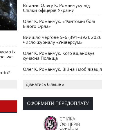
Вітання Олегу К. Романчуку від
Спілки офіцерів України
Олег К. Романчук. «Фантомні болі
Білого Орла»
Вийшло чергове 5–6 (391–392), 2026
число журналу «Універсум»
ваємо їх
Олег К. Романчук. Кого вшановує
ine: we
сучасна Польща
Олег К. Романчук. Війна і мобілізація
атів?
Українська громада США
Дізнатись більше »
долучилися до найбільшої
гуманітарної колони з «швидкими»
для України
ОФОРМИТИ ПЕРЕДОПЛАТУ
День Вишиванки в Норт Порті
OPUS MAGNUM Олега К. Романчука