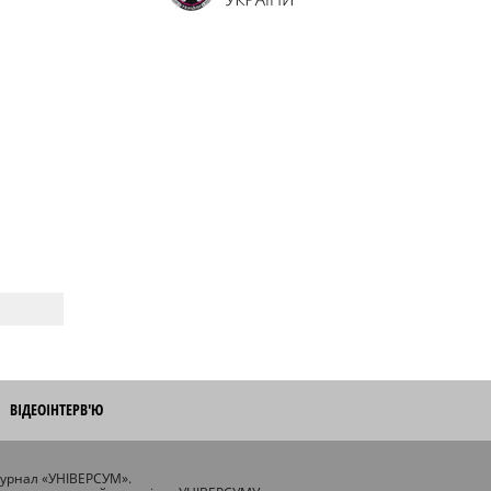
ВІДЕОІНТЕРВ'Ю
журнал «УНІВЕРСУМ».