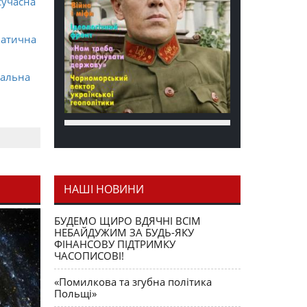
сучасна
матична
ральна
НАШІ НОВИНИ
я як
БУДЕМО ЩИРО ВДЯЧНІ ВСІМ
НЕБАЙДУЖИМ ЗА БУДЬ-ЯКУ
ФІНАНСОВУ ПІДТРИМКУ
ЧАСОПИСОВІ!
«Помилкова та згубна політика
Польщі»