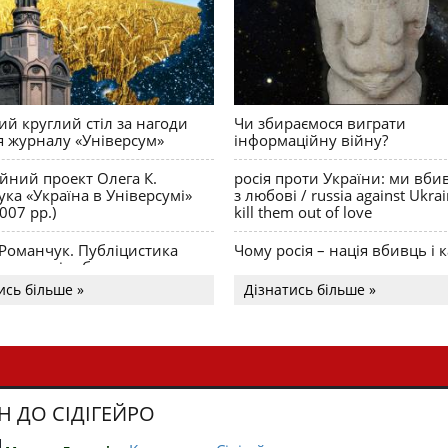
й круглий стіл за нагоди
Чи збираємося виграти
я журналу «Універсум»
інформаційну війну?
ійний проект Олега К.
росія проти України: ми вби
ка «Україна в Універсумі»
з любові / russia against Ukra
007 рр.)
kill them out of love
 Романчук. Публіцистика
Чому росія – нація вбивць і к
Акценти і табу
ись більше »
Дізнатись більше »
Н ДО СІДІГЕЙРО