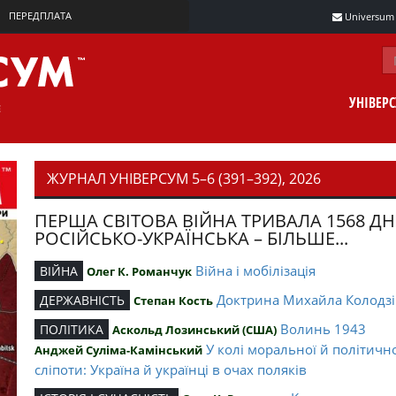
ПЕРЕДПЛАТА
Universum m
УНІВЕР
ЖУРНАЛ УНІВЕРСУМ 5–6 (391–392), 2026
ПЕРША СВІТОВА ВІЙНА ТРИВАЛА 1568 ДН
РОСІЙСЬКО-УКРАЇНСЬКА – БІЛЬШЕ...
Війна і мобілізація
ВІЙНА
Олег К. Романчук
Доктрина Михайла Колодзі
ДЕРЖАВНІСТЬ
Степан Кость
Волинь 1943
ПОЛІТИКА
Аскольд Лозинський (США)
У колі моральної й політичн
Анджей Суліма-Камінський
сліпоти: Україна й українці в очах поляків