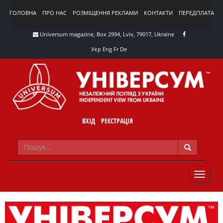
ГОЛОВНА
ПРО НАС
РОЗМІЩЕННЯ РЕКЛАМИ
КОНТАКТИ
ПЕРЕДПЛАТА
Universum magazine, Box 2994, Lviv, 79017, Ukraine
Укр
Eng
Fr
De
ВХІД
РЕЄСТРАЦІЯ
TOGGLE
NAVIG