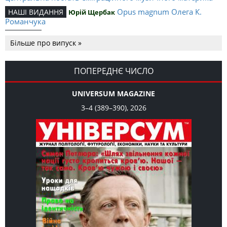
Opus magnum Олега К.
НАШІ ВИДАННЯ
Юрій Щербак
Романчука
Аналітичний центр Олега К.
РЕЦЕНЗІЇ
Петро Іванишин
Більше про випуск »
Романчука
Журавель і синиця як
Editorial
Oleh K. Romanchuk
уособлення української політстратегії й тактики
ПОПЕРЕДНЄ ЧИСЛО
UNIVERSUM MAGAZINE
3–4 (389–390), 2026