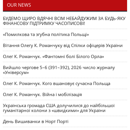
OUR NEWS
БУДЕМО ЩИРО ВДЯЧНІ ВСІМ НЕБАЙДУЖИМ ЗА БУДЬ-ЯКУ
ФІНАНСОВУ ПІДТРИМКУ ЧАСОПИСОВІ!
«Помилкова та згубна політика Польщі»
Вітання Олегу К. Романчуку від Спілки офіцерів України
Олег К. Романчук. «Фантомні болі Білого Орла»
Вийшло чергове 5–6 (391–392), 2026 число журналу
«Універсум»
Олег К. Романчук. Кого вшановує сучасна Польща
Олег К. Романчук. Війна і мобілізація
Українська громада США долучилися до найбільшої
гуманітарної колони з «швидкими» для України
День Вишиванки в Норт Порті