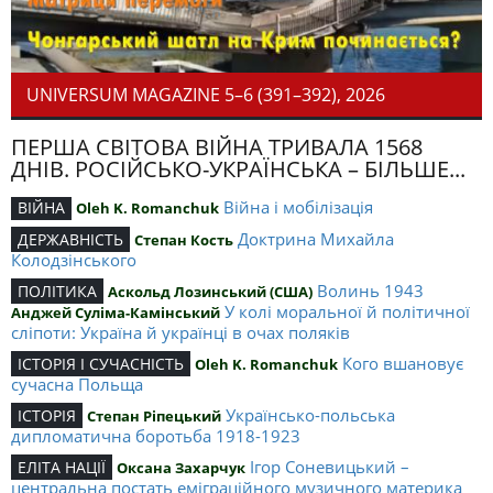
UNIVERSUM MAGAZINE 5–6 (391–392), 2026
ПЕРША СВІТОВА ВІЙНА ТРИВАЛА 1568
ДНІВ. РОСІЙСЬКО-УКРАЇНСЬКА – БІЛЬШЕ...
Війна і мобілізація
ВІЙНА
Oleh K. Romanchuk
Доктрина Михайла
ДЕРЖАВНІСТЬ
Степан Кость
Колодзінського
Волинь 1943
ПОЛІТИКА
Аскольд Лозинський (США)
У колі моральної й політичної
Анджей Суліма-Камінський
сліпоти: Україна й українці в очах поляків
Кого вшановує
ІСТОРІЯ І СУЧАСНІСТЬ
Oleh K. Romanchuk
сучасна Польща
Українсько-польська
ІСТОРІЯ
Степан Ріпецький
дипломатична боротьба 1918-1923
Ігор Соневицький –
ЕЛІТА НАЦІЇ
Оксана Захарчук
центральна постать еміграційного музичного материка