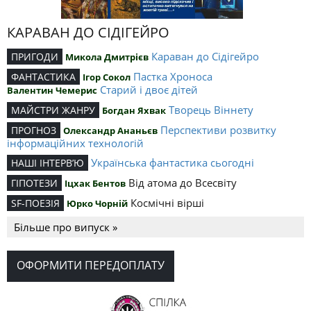
КАРАВАН ДО СІДІГЕЙРО
Караван до Сідігейро
ПРИГОДИ
Микола Дмитрієв
Пастка Хроноса
ФАНТАСТИКА
Ігор Сокол
Старий і двоє дітей
Валентин Чемерис
Творець Віннету
МАЙСТРИ ЖАНРУ
Богдан Яхвак
Перспективи розвитку
ПРОГНОЗ
Олександр Ананьєв
інформаційних технологій
Українська фантастика сьогодні
НАШІ ІНТЕРВ’Ю
Від атома до Всесвіту
ГІПОТЕЗИ
Іцхак Бентов
Космічні вірші
SF-ПОЕЗІЯ
Юрко Чорній
Більше про випуск »
ОФОРМИТИ ПЕРЕДОПЛАТУ