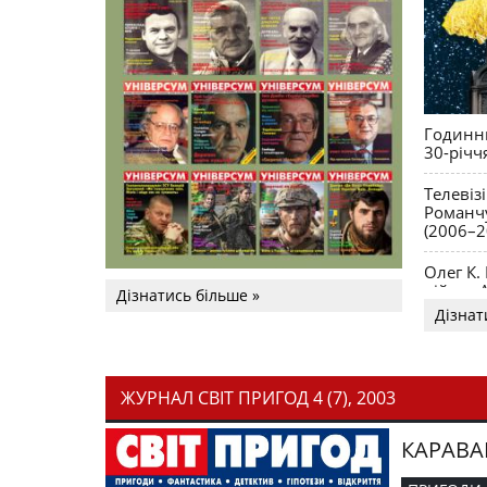
Годинни
30-річч
Телевіз
Романчу
(2006–2
Олег К.
війни. 
Дізнатись більше »
Дізнат
ЖУРНАЛ СВІТ ПРИГОД 4 (7), 2003
КАРАВА