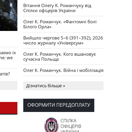
Вітання Олегу К. Романчуку від
Спілки офіцерів України
Олег К. Романчук. «Фантомні болі
Білого Орла»
Вийшло чергове 5–6 (391–392), 2026
число журналу «Універсум»
ваємо їх
Олег К. Романчук. Кого вшановує
ine: we
сучасна Польща
Олег К. Романчук. Війна і мобілізація
атів?
Українська громада США
Дізнатись більше »
долучилися до найбільшої
гуманітарної колони з «швидкими»
для України
ОФОРМИТИ ПЕРЕДОПЛАТУ
День Вишиванки в Норт Порті
OPUS MAGNUM Олега К. Романчука