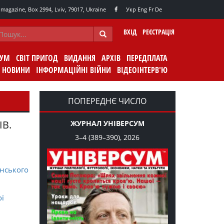
agazine, Box 2994, Lviv, 79017, Ukraine
Укр
Eng
Fr
De
ВХІД
РЕЄСТРАЦІЯ
СУМ
СВІТ ПРИГОД
ВИДАННЯ
АРХІВ
ПЕРЕДПЛАТА
НОВИНИ
ІНФОРМАЦІЙНІ ВІЙНИ
ВІДЕОІНТЕРВ'Ю
ПОПЕРЕДНЄ ЧИСЛО
ІВ.
ЖУРНАЛ УНІВЕРСУМ
3–4 (389–390), 2026
нського
ої