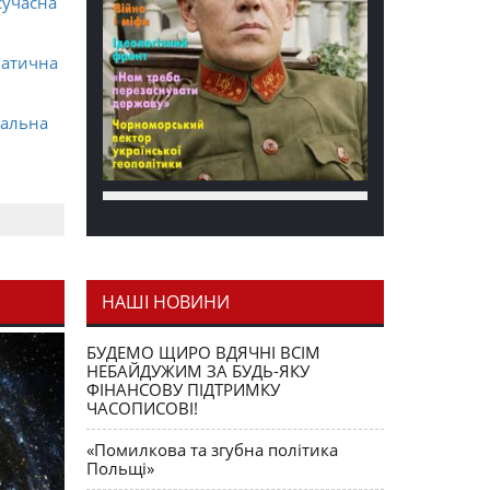
сучасна
матична
ральна
НАШІ НОВИНИ
я як
БУДЕМО ЩИРО ВДЯЧНІ ВСІМ
НЕБАЙДУЖИМ ЗА БУДЬ-ЯКУ
ФІНАНСОВУ ПІДТРИМКУ
ЧАСОПИСОВІ!
«Помилкова та згубна політика
Польщі»