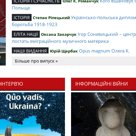
Кого вшановує 
ІСТОРІЯ І СУЧАСНІСТЬ
Олег К. Романчук
Польща
Українсько-польська дипло
ІСТОРІЯ
Степан Ріпецький
боротьба 1918-1923
Ігор Соневицький – цент
ЕЛІТА НАЦІЇ
Оксана Захарчук
постать еміграційного музичного материка
Opus magnum Олега К.
НАШІ ВИДАННЯ
Юрій Щербак
Романчука
Більше про випуск »
Аналітичний центр Олега К.
РЕЦЕНЗІЇ
Петро Іванишин
Романчука
ОІНТЕРВ’Ю
ІНФОРМАЦІЙНІ ВІЙНИ
Журавель і синиц
СЛОВО РЕДАКЦІЙНЕ
Олег К. Романчук
уособлення української політстратегії й тактики