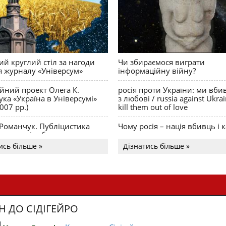
й круглий стіл за нагоди
Чи збираємося виграти
я журналу «Універсум»
інформаційну війну?
ійний проект Олега К.
росія проти України: ми вби
ка «Україна в Універсумі»
з любові / russia against Ukra
007 рр.)
kill them out of love
 Романчук. Публіцистика
Чому росія – нація вбивць і к
Акценти і табу
ись більше »
Дізнатись більше »
Н ДО СІДІГЕЙРО