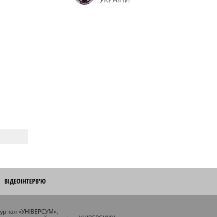
ВІДЕОІНТЕРВ'Ю
журнал «УНІВЕРСУМ».