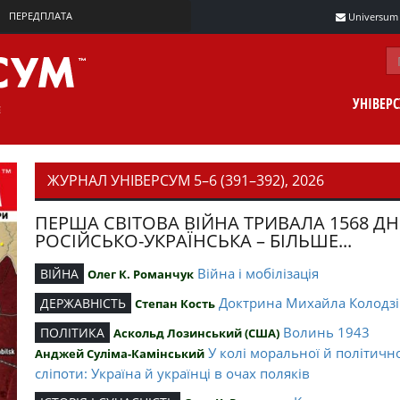
ПЕРЕДПЛАТА
Universum m
УНІВЕР
ЖУРНАЛ УНІВЕРСУМ 5–6 (391–392), 2026
ПЕРША СВІТОВА ВІЙНА ТРИВАЛА 1568 ДН
РОСІЙСЬКО-УКРАЇНСЬКА – БІЛЬШЕ...
Війна і мобілізація
ВІЙНА
Олег К. Романчук
Доктрина Михайла Колодзі
ДЕРЖАВНІСТЬ
Степан Кость
Волинь 1943
ПОЛІТИКА
Аскольд Лозинський (США)
У колі моральної й політичн
Анджей Суліма-Камінський
сліпоти: Україна й українці в очах поляків