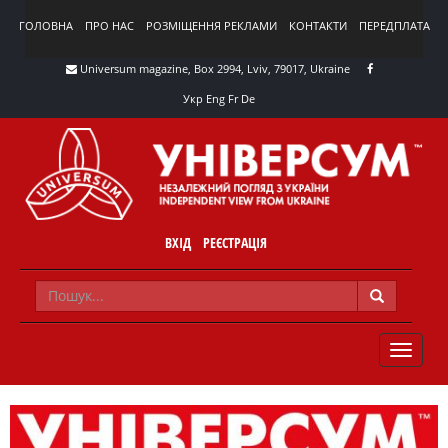
ГОЛОВНА
ПРО НАС
РОЗМІЩЕННЯ РЕКЛАМИ
КОНТАКТИ
ПЕРЕДПЛАТА
Universum magazine, Box 2994, Lviv, 79017, Ukraine
Укр
Eng
Fr
De
ВХІД
РЕЄСТРАЦІЯ
TOGGLE
NAVIG