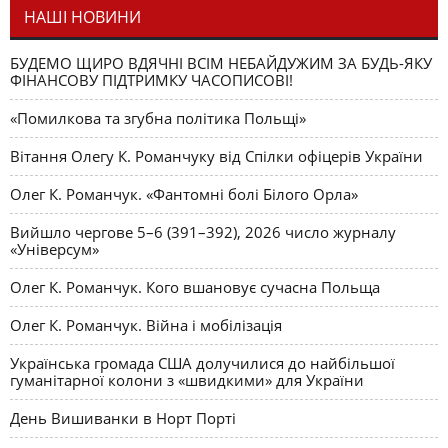
НАШІ НОВИНИ
БУДЕМО ЩИРО ВДЯЧНІ ВСІМ НЕБАЙДУЖИМ ЗА БУДЬ-ЯКУ
ФІНАНСОВУ ПІДТРИМКУ ЧАСОПИСОВІ!
«Помилкова та згубна політика Польщі»
Вітання Олегу К. Романчуку від Спілки офіцерів України
Олег К. Романчук. «Фантомні болі Білого Орла»
Вийшло чергове 5–6 (391–392), 2026 число журналу
«Універсум»
Олег К. Романчук. Кого вшановує сучасна Польща
Олег К. Романчук. Війна і мобілізація
Українська громада США долучилися до найбільшої
гуманітарної колони з «швидкими» для України
День Вишиванки в Норт Порті