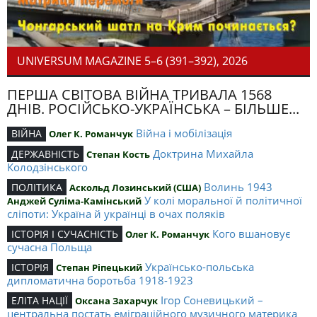
UNIVERSUM MAGAZINE 5–6 (391–392), 2026
ПЕРША СВІТОВА ВІЙНА ТРИВАЛА 1568
ДНІВ. РОСІЙСЬКО-УКРАЇНСЬКА – БІЛЬШЕ...
Війна і мобілізація
ВІЙНА
Олег К. Романчук
Доктрина Михайла
ДЕРЖАВНІСТЬ
Степан Кость
Колодзінського
Волинь 1943
ПОЛІТИКА
Аскольд Лозинський (США)
У колі моральної й політичної
Анджей Суліма-Камінський
сліпоти: Україна й українці в очах поляків
Кого вшановує
ІСТОРІЯ І СУЧАСНІСТЬ
Олег К. Романчук
сучасна Польща
Українсько-польська
ІСТОРІЯ
Степан Ріпецький
дипломатична боротьба 1918-1923
Ігор Соневицький –
ЕЛІТА НАЦІЇ
Оксана Захарчук
центральна постать еміграційного музичного материка