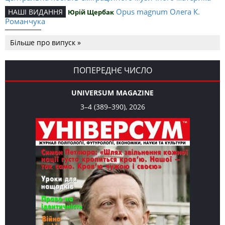
Opus magnum Олега К.
НАШІ ВИДАННЯ
Юрій Щербак
Романчука
Аналітичний центр Олега К.
РЕЦЕНЗІЇ
Петро Іванишин
Більше про випуск »
Романчука
Журавель і синиця
СЛОВО РЕДАКЦІЙНЕ
Олег К. Романчук
як уособлення української політстратегії й тактики
ПОПЕРЕДНЄ ЧИСЛО
UNIVERSUM MAGAZINE
3–4 (389–390), 2026