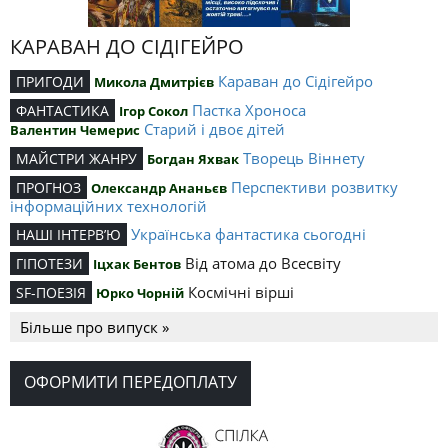
КАРАВАН ДО СІДІГЕЙРО
Караван до Сідігейро
ПРИГОДИ
Микола Дмитрієв
Пастка Хроноса
ФАНТАСТИКА
Ігор Сокол
Старий і двоє дітей
Валентин Чемерис
Творець Віннету
МАЙСТРИ ЖАНРУ
Богдан Яхвак
Перспективи розвитку
ПРОГНОЗ
Олександр Ананьєв
інформаційних технологій
Українська фантастика сьогодні
НАШІ ІНТЕРВ’Ю
Від атома до Всесвіту
ГІПОТЕЗИ
Іцхак Бентов
Космічні вірші
SF-ПОЕЗІЯ
Юрко Чорній
Більше про випуск »
ОФОРМИТИ ПЕРЕДОПЛАТУ