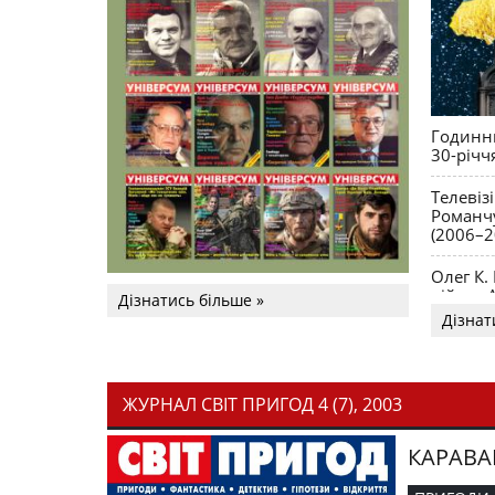
Годинни
30-річч
Телевіз
Романчу
(2006–2
Олег К.
війни. 
Дізнатись більше »
Дізнат
ЖУРНАЛ СВІТ ПРИГОД 4 (7), 2003
КАРАВА