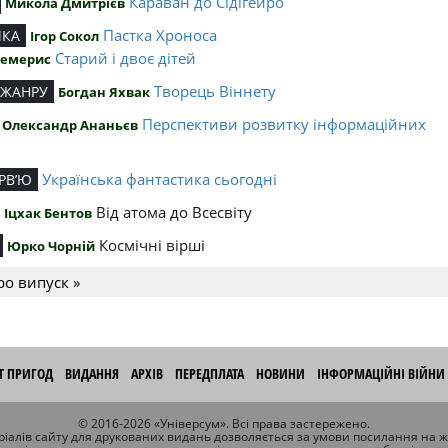
Караван до Сідігейро
Микола Дмитрієв
Пастка Хроноса
ИКА
Ігор Сокол
Старий і двоє дітей
Чемерис
Творець Віннету
 ЖАНРУ
Богдан Яхвак
Перспективи розвитку інформаційних
Олександр Ананьєв
й
Українська фантастика сьогодні
РВ’Ю
Від атома до Всесвіту
Іцхак Бентов
Космічні вірші
Юрко Чорній
ро випуск »
ІТ ПРИГОД
ВИДАННЯ
АРХІВ
ПЕРЕДПЛАТА
НОВИНИ
ІНФОРМАЦІЙНІ ВІЙНИ
© 2016-2026 «Універсум». Всі права застережено.
іалів сайту для друкованих видань дозволяється за умови посилання на 