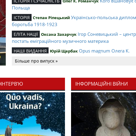
Кого вшановує 
ІСТОРІЯ І СУЧАСНІСТЬ
Олег К. Романчук
Польща
Українсько-польська дипло
ІСТОРІЯ
Степан Ріпецький
боротьба 1918-1923
Ігор Соневицький – цент
ЕЛІТА НАЦІЇ
Оксана Захарчук
постать еміграційного музичного материка
Opus magnum Олега К.
НАШІ ВИДАННЯ
Юрій Щербак
Романчука
Більше про випуск »
Аналітичний центр Олега К.
РЕЦЕНЗІЇ
Петро Іванишин
Романчука
ОІНТЕРВ’Ю
ІНФОРМАЦІЙНІ ВІЙНИ
Журавель і синиц
СЛОВО РЕДАКЦІЙНЕ
Олег К. Романчук
уособлення української політстратегії й тактики