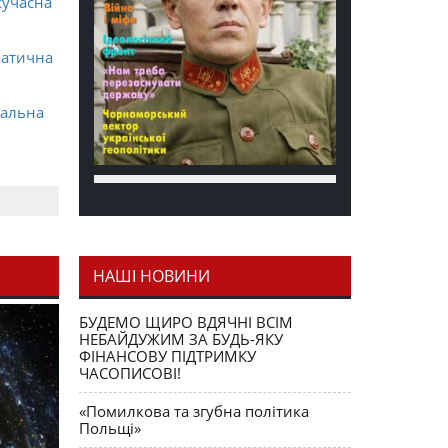
сучасна
матична
ральна
НАШІ НОВИНИ
я як
БУДЕМО ЩИРО ВДЯЧНІ ВСІМ
НЕБАЙДУЖИМ ЗА БУДЬ-ЯКУ
ФІНАНСОВУ ПІДТРИМКУ
ЧАСОПИСОВІ!
«Помилкова та згубна політика
Польщі»