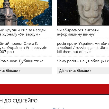
й круглий стіл за нагоди
Чи збираємося виграти
я журналу «Універсум»
інформаційну війну?
ійний проект Олега К.
росія проти України: ми вби
ка «Україна в Універсумі»
з любові / russia against Ukra
007 рр.)
kill them out of love
 Романчук. Публіцистика
Чому росія – нація вбивць і к
Акценти і табу
ись більше »
Дізнатись більше »
Н ДО СІДІГЕЙРО