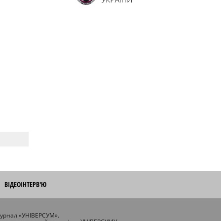
ВІДЕОІНТЕРВ'Ю
журнал «УНІВЕРСУМ».