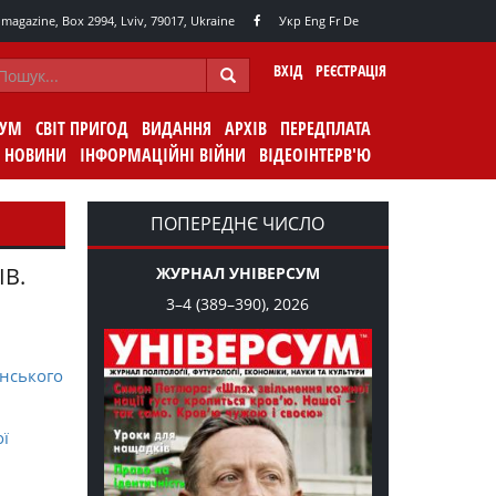
agazine, Box 2994, Lviv, 79017, Ukraine
Укр
Eng
Fr
De
ВХІД
РЕЄСТРАЦІЯ
СУМ
СВІТ ПРИГОД
ВИДАННЯ
АРХІВ
ПЕРЕДПЛАТА
НОВИНИ
ІНФОРМАЦІЙНІ ВІЙНИ
ВІДЕОІНТЕРВ'Ю
ПОПЕРЕДНЄ ЧИСЛО
ІВ.
ЖУРНАЛ УНІВЕРСУМ
3–4 (389–390), 2026
нського
ої