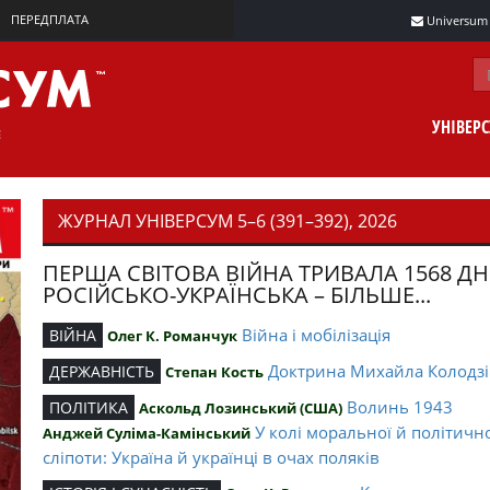
ПЕРЕДПЛАТА
Universum m
УНІВЕР
ЖУРНАЛ УНІВЕРСУМ 5–6 (391–392), 2026
ПЕРША СВІТОВА ВІЙНА ТРИВАЛА 1568 ДН
РОСІЙСЬКО-УКРАЇНСЬКА – БІЛЬШЕ...
Війна і мобілізація
ВІЙНА
Олег К. Романчук
Доктрина Михайла Колодзі
ДЕРЖАВНІСТЬ
Степан Кость
Волинь 1943
ПОЛІТИКА
Аскольд Лозинський (США)
У колі моральної й політичн
Анджей Суліма-Камінський
сліпоти: Україна й українці в очах поляків