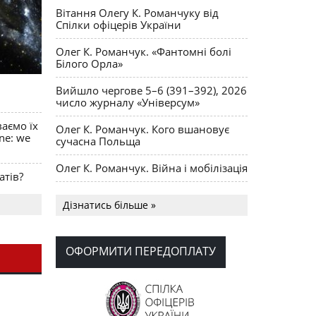
Вітання Олегу К. Романчуку від
Спілки офіцерів України
Олег К. Романчук. «Фантомні болі
Білого Орла»
Вийшло чергове 5–6 (391–392), 2026
число журналу «Універсум»
ваємо їх
Олег К. Романчук. Кого вшановує
ine: we
сучасна Польща
Олег К. Романчук. Війна і мобілізація
атів?
Українська громада США
Дізнатись більше »
долучилися до найбільшої
гуманітарної колони з «швидкими»
для України
ОФОРМИТИ ПЕРЕДОПЛАТУ
День Вишиванки в Норт Порті
OPUS MAGNUM Олега К. Романчука