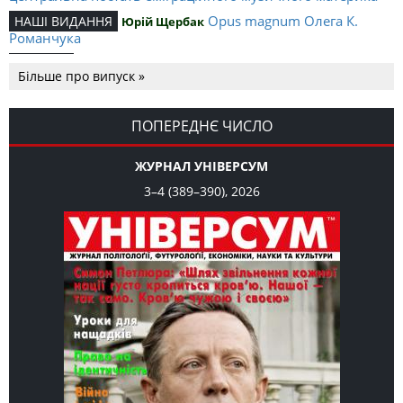
Opus magnum Олега К.
НАШІ ВИДАННЯ
Юрій Щербак
Романчука
Аналітичний центр Олега К.
РЕЦЕНЗІЇ
Петро Іванишин
Більше про випуск »
Романчука
Журавель і синиця
СЛОВО РЕДАКЦІЙНЕ
Олег К. Романчук
як уособлення української політстратегії й тактики
ПОПЕРЕДНЄ ЧИСЛО
ЖУРНАЛ УНІВЕРСУМ
3–4 (389–390), 2026