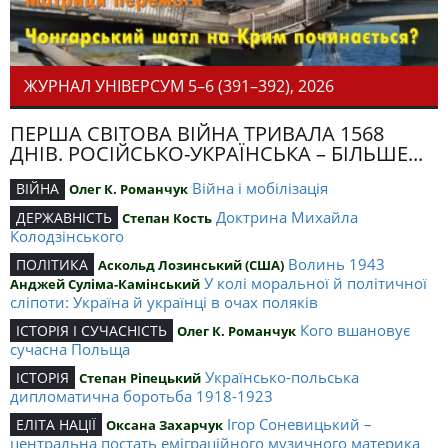
ЖУРНАЛ УНІВЕРСУМ 5–6 (391–392), 2026
ПЕРША СВІТОВА ВІЙНА ТРИВАЛА 1568
ДНІВ. РОСІЙСЬКО-УКРАЇНСЬКА – БІЛЬШЕ...
Війна і мобілізація
ВІЙНА
Олег К. Романчук
Доктрина Михайла
ДЕРЖАВНІСТЬ
Степан Кость
Колодзінського
Волинь 1943
ПОЛІТИКА
Аскольд Лозинський (США)
У колі моральної й політичної
Анджей Суліма-Камінський
сліпоти: Україна й українці в очах поляків
Кого вшановує
ІСТОРІЯ І СУЧАСНІСТЬ
Олег К. Романчук
сучасна Польща
Українсько-польська
ІСТОРІЯ
Степан Ріпецький
дипломатична боротьба 1918-1923
Ігор Соневицький –
ЕЛІТА НАЦІЇ
Оксана Захарчук
центральна постать еміграційного музичного материка