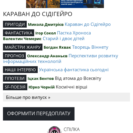
КАРАВАН ДО СІДІГЕЙРО
Караван до Сідігейро
ПРИГОДИ
Микола Дмитрієв
Пастка Хроноса
ФАНТАСТИКА
Ігор Сокол
Старий і двоє дітей
Валентин Чемерис
Творець Віннету
МАЙСТРИ ЖАНРУ
Богдан Яхвак
Перспективи розвитку
ПРОГНОЗ
Олександр Ананьєв
інформаційних технологій
Українська фантастика сьогодні
НАШІ ІНТЕРВ’Ю
Від атома до Всесвіту
ГІПОТЕЗИ
Іцхак Бентов
Космічні вірші
SF-ПОЕЗІЯ
Юрко Чорній
Більше про випуск »
ОФОРМИТИ ПЕРЕДОПЛАТУ