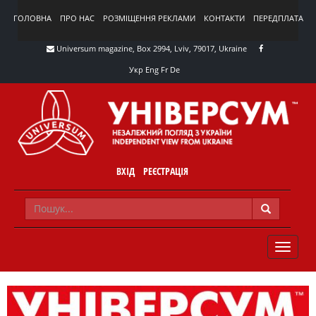
ГОЛОВНА
ПРО НАС
РОЗМІЩЕННЯ РЕКЛАМИ
КОНТАКТИ
ПЕРЕДПЛАТА
Universum magazine, Box 2994, Lviv, 79017, Ukraine
Укр
Eng
Fr
De
ВХІД
РЕЄСТРАЦІЯ
TOGGLE
NAVIG