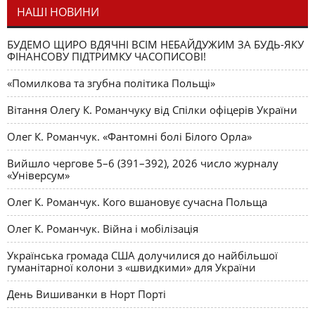
НАШІ НОВИНИ
БУДЕМО ЩИРО ВДЯЧНІ ВСІМ НЕБАЙДУЖИМ ЗА БУДЬ-ЯКУ
ФІНАНСОВУ ПІДТРИМКУ ЧАСОПИСОВІ!
«Помилкова та згубна політика Польщі»
Вітання Олегу К. Романчуку від Спілки офіцерів України
Олег К. Романчук. «Фантомні болі Білого Орла»
Вийшло чергове 5–6 (391–392), 2026 число журналу
«Універсум»
Олег К. Романчук. Кого вшановує сучасна Польща
Олег К. Романчук. Війна і мобілізація
Українська громада США долучилися до найбільшої
гуманітарної колони з «швидкими» для України
День Вишиванки в Норт Порті