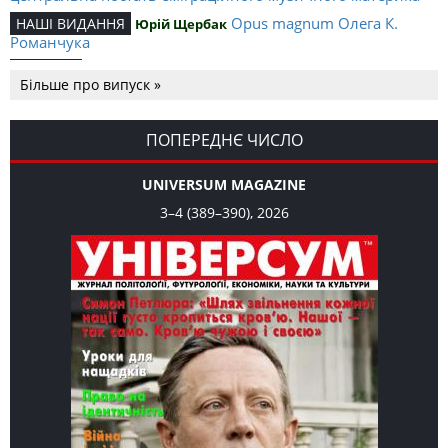
Opus magnum Олега К.
НАШІ ВИДАННЯ
Юрій Щербак
Романчука
Аналітичний центр Олега К.
РЕЦЕНЗІЇ
Петро Іванишин
Більше про випуск »
Романчука
Журавель і синиця
СЛОВО РЕДАКЦІЙНЕ
Олег К. Романчук
як уособлення української політстратегії й тактики
ПОПЕРЕДНЄ ЧИСЛО
UNIVERSUM MAGAZINE
3–4 (389–390), 2026