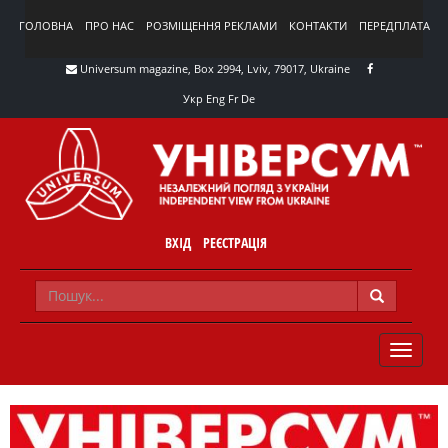
ГОЛОВНА
ПРО НАС
РОЗМІЩЕННЯ РЕКЛАМИ
КОНТАКТИ
ПЕРЕДПЛАТА
Universum magazine, Box 2994, Lviv, 79017, Ukraine
Укр
Eng
Fr
De
ВХІД
РЕЄСТРАЦІЯ
TOGGLE
NAVIG