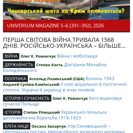
UNIVERSUM MAGAZINE 5–6 (391–392), 2026
ПЕРША СВІТОВА ВІЙНА ТРИВАЛА 1568
ДНІВ. РОСІЙСЬКО-УКРАЇНСЬКА – БІЛЬШЕ...
Війна і мобілізація
ВІЙНА
Олег К. Романчук
Доктрина Михайла
ДЕРЖАВНІСТЬ
Степан Кость
Колодзінського
Волинь 1943
ПОЛІТИКА
Аскольд Лозинський (США)
У колі моральної й політичної
Анджей Суліма-Камінський
сліпоти: Україна й українці в очах поляків
Кого вшановує
ІСТОРІЯ І СУЧАСНІСТЬ
Олег К. Романчук
сучасна Польща
Українсько-польська
ІСТОРІЯ
Степан Ріпецький
дипломатична боротьба 1918-1923
Ігор Соневицький –
ЕЛІТА НАЦІЇ
Оксана Захарчук
центральна постать еміграційного музичного материка