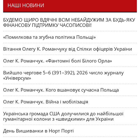
НАШІ НОВИНИ
БУДЕМО ЩИРО ВДЯЧНІ ВСІМ НЕБАЙДУЖИМ ЗА БУДЬ-ЯКУ
ФІНАНСОВУ ПІДТРИМКУ ЧАСОПИСОВІ!
«Помилкова та згубна політика Польщі»
Вітання Олегу К. Романчуку від Спілки офіцерів України
Олег К. Романчук. «Фантомні болі Білого Орла»
Вийшло чергове 5–6 (391–392), 2026 число журналу
«Універсум»
Олег К. Романчук. Кого вшановує сучасна Польща
Олег К. Романчук. Війна і мобілізація
Українська громада США долучилися до найбільшої
гуманітарної колони з «швидкими» для України
День Вишиванки в Норт Порті