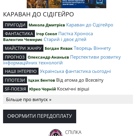
КАРАВАН ДО СІДІГЕЙРО
Караван до Сідігейро
ПРИГОДИ
Микола Дмитрієв
Пастка Хроноса
ФАНТАСТИКА
Ігор Сокол
Старий і двоє дітей
Валентин Чемерис
Творець Віннету
МАЙСТРИ ЖАНРУ
Богдан Яхвак
Перспективи розвитку
ПРОГНОЗ
Олександр Ананьєв
інформаційних технологій
Українська фантастика сьогодні
НАШІ ІНТЕРВ’Ю
Від атома до Всесвіту
ГІПОТЕЗИ
Іцхак Бентов
Космічні вірші
SF-ПОЕЗІЯ
Юрко Чорній
Більше про випуск »
ОФОРМИТИ ПЕРЕДОПЛАТУ