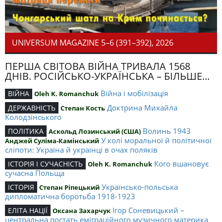
UNIVERSUM MAGAZINE 5–6 (391–392), 2026
ПЕРША СВІТОВА ВІЙНА ТРИВАЛА 1568
ДНІВ. РОСІЙСЬКО-УКРАЇНСЬКА – БІЛЬШЕ...
Війна і мобілізація
ВІЙНА
Oleh K. Romanchuk
Доктрина Михайла
ДЕРЖАВНІСТЬ
Степан Кость
Колодзінського
Волинь 1943
ПОЛІТИКА
Аскольд Лозинський (США)
У колі моральної й політичної
Анджей Суліма-Камінський
сліпоти: Україна й українці в очах поляків
Кого вшановує
ІСТОРІЯ І СУЧАСНІСТЬ
Oleh K. Romanchuk
сучасна Польща
Українсько-польська
ІСТОРІЯ
Степан Ріпецький
дипломатична боротьба 1918-1923
Ігор Соневицький –
ЕЛІТА НАЦІЇ
Оксана Захарчук
центральна постать еміграційного музичного материка