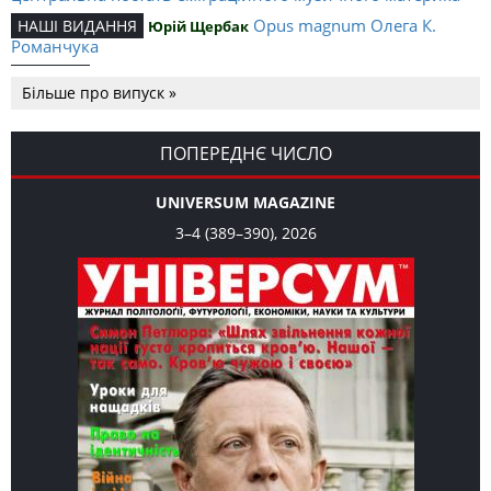
Opus magnum Олега К.
НАШІ ВИДАННЯ
Юрій Щербак
Романчука
Аналітичний центр Олега К.
РЕЦЕНЗІЇ
Петро Іванишин
Більше про випуск »
Романчука
Журавель і синиця як
Editorial
Oleh K. Romanchuk
уособлення української політстратегії й тактики
ПОПЕРЕДНЄ ЧИСЛО
UNIVERSUM MAGAZINE
3–4 (389–390), 2026