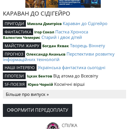
КАРАВАН ДО СІДІГЕЙРО
Караван до Сідігейро
ПРИГОДИ
Микола Дмитрієв
Пастка Хроноса
ФАНТАСТИКА
Ігор Сокол
Старий і двоє дітей
Валентин Чемерис
Творець Віннету
МАЙСТРИ ЖАНРУ
Богдан Яхвак
Перспективи розвитку
ПРОГНОЗ
Олександр Ананьєв
інформаційних технологій
Українська фантастика сьогодні
НАШІ ІНТЕРВ’Ю
Від атома до Всесвіту
ГІПОТЕЗИ
Іцхак Бентов
Космічні вірші
SF-ПОЕЗІЯ
Юрко Чорній
Більше про випуск »
ОФОРМИТИ ПЕРЕДОПЛАТУ