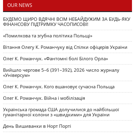
OUR NEWS
БУДЕМО ЩИРО ВДЯЧНІ ВСІМ НЕБАЙДУЖИМ ЗА БУДЬ-ЯКУ
ФІНАНСОВУ ПІДТРИМКУ ЧАСОПИСОВІ!
«Помилкова та згубна політика Польщі»
Вітання Олегу К. Романчуку від Спілки офіцерів України
Олег К. Романчук. «Фантомні болі Білого Орла»
Вийшло чергове 5–6 (391–392), 2026 число журналу
«Універсум»
Олег К. Романчук. Кого вшановує сучасна Польща
Олег К. Романчук. Війна і мобілізація
Українська громада США долучилися до найбільшої
гуманітарної колони з «швидкими» для України
День Вишиванки в Норт Порті