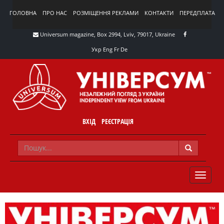
ГОЛОВНА
ПРО НАС
РОЗМІЩЕННЯ РЕКЛАМИ
КОНТАКТИ
ПЕРЕДПЛАТА
Universum magazine, Box 2994, Lviv, 79017, Ukraine
Укр
Eng
Fr
De
ВХІД
РЕЄСТРАЦІЯ
TOGGLE
NAVIG