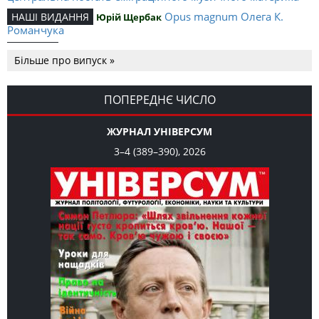
Opus magnum Олега К.
НАШІ ВИДАННЯ
Юрій Щербак
Романчука
Аналітичний центр Олега К.
РЕЦЕНЗІЇ
Петро Іванишин
Більше про випуск »
Романчука
Журавель і синиця
СЛОВО РЕДАКЦІЙНЕ
Олег К. Романчук
як уособлення української політстратегії й тактики
ПОПЕРЕДНЄ ЧИСЛО
ЖУРНАЛ УНІВЕРСУМ
3–4 (389–390), 2026