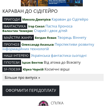
КАРАВАН ДО СІДІГЕЙРО
Караван до Сідігейро
ПРИГОДИ
Микола Дмитрієв
Пастка Хроноса
ФАНТАСТИКА
Ігор Сокол
Старий і двоє дітей
Валентин Чемерис
Творець Віннету
МАЙСТРИ ЖАНРУ
Богдан Яхвак
Перспективи розвитку
ПРОГНОЗ
Олександр Ананьєв
інформаційних технологій
Українська фантастика сьогодні
НАШІ ІНТЕРВ’Ю
Від атома до Всесвіту
ГІПОТЕЗИ
Іцхак Бентов
Космічні вірші
SF-ПОЕЗІЯ
Юрко Чорній
Більше про випуск »
ОФОРМИТИ ПЕРЕДОПЛАТУ