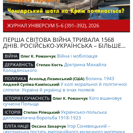
ЖУРНАЛ УНІВЕРСУМ 5–6 (391–392), 2026
ПЕРША СВІТОВА ВІЙНА ТРИВАЛА 1568
ДНІВ. РОСІЙСЬКО-УКРАЇНСЬКА – БІЛЬШЕ...
Війна і мобілізація
ВІЙНА
Олег К. Романчук
Доктрина Михайла
ДЕРЖАВНІСТЬ
Степан Кость
Колодзінського
Волинь 1943
ПОЛІТИКА
Аскольд Лозинський (США)
У колі моральної й політичної
Анджей Суліма-Камінський
сліпоти: Україна й українці в очах поляків
Кого вшановує
ІСТОРІЯ І СУЧАСНІСТЬ
Олег К. Романчук
сучасна Польща
Українсько-польська
ІСТОРІЯ
Степан Ріпецький
дипломатична боротьба 1918-1923
Ігор Соневицький –
ЕЛІТА НАЦІЇ
Оксана Захарчук
центральна постать еміграційного музичного материка