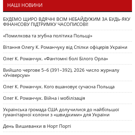
НАШІ НОВИНИ
БУДЕМО ЩИРО ВДЯЧНІ ВСІМ НЕБАЙДУЖИМ ЗА БУДЬ-ЯКУ
ФІНАНСОВУ ПІДТРИМКУ ЧАСОПИСОВІ!
«Помилкова та згубна політика Польщі»
Вітання Олегу К. Романчуку від Спілки офіцерів України
Олег К. Романчук. «Фантомні болі Білого Орла»
Вийшло чергове 5–6 (391–392), 2026 число журналу
«Універсум»
Олег К. Романчук. Кого вшановує сучасна Польща
Олег К. Романчук. Війна і мобілізація
Українська громада США долучилися до найбільшої
гуманітарної колони з «швидкими» для України
День Вишиванки в Норт Порті