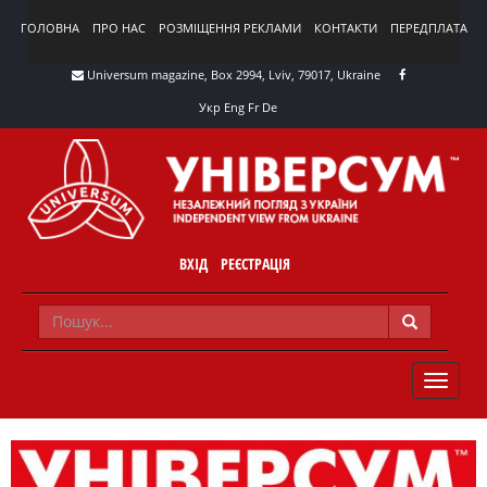
ГОЛОВНА
ПРО НАС
РОЗМІЩЕННЯ РЕКЛАМИ
КОНТАКТИ
ПЕРЕДПЛАТА
Universum magazine, Box 2994, Lviv, 79017, Ukraine
Укр
Eng
Fr
De
ВХІД
РЕЄСТРАЦІЯ
TOGGLE
NAVIG