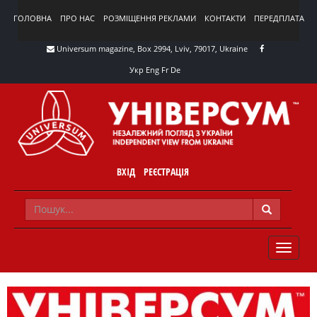
ГОЛОВНА
ПРО НАС
РОЗМІЩЕННЯ РЕКЛАМИ
КОНТАКТИ
ПЕРЕДПЛАТА
Universum magazine, Box 2994, Lviv, 79017, Ukraine
Укр
Eng
Fr
De
ВХІД
РЕЄСТРАЦІЯ
TOGGLE
NAVIG