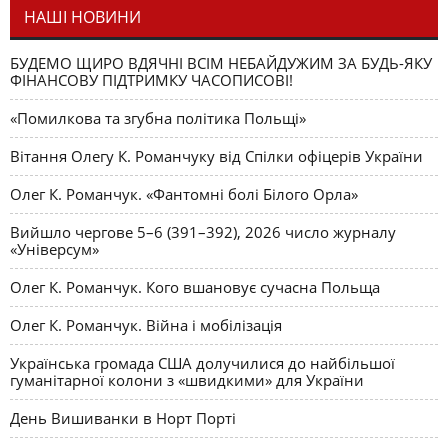
НАШІ НОВИНИ
БУДЕМО ЩИРО ВДЯЧНІ ВСІМ НЕБАЙДУЖИМ ЗА БУДЬ-ЯКУ
ФІНАНСОВУ ПІДТРИМКУ ЧАСОПИСОВІ!
«Помилкова та згубна політика Польщі»
Вітання Олегу К. Романчуку від Спілки офіцерів України
Олег К. Романчук. «Фантомні болі Білого Орла»
Вийшло чергове 5–6 (391–392), 2026 число журналу
«Універсум»
Олег К. Романчук. Кого вшановує сучасна Польща
Олег К. Романчук. Війна і мобілізація
Українська громада США долучилися до найбільшої
гуманітарної колони з «швидкими» для України
День Вишиванки в Норт Порті