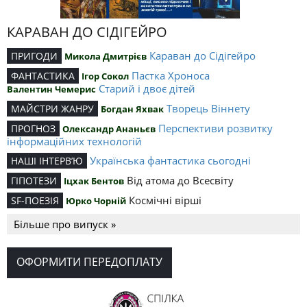
КАРАВАН ДО СІДІГЕЙРО
Караван до Сідігейро
ПРИГОДИ
Микола Дмитрієв
Пастка Хроноса
ФАНТАСТИКА
Ігор Сокол
Старий і двоє дітей
Валентин Чемерис
Творець Віннету
МАЙСТРИ ЖАНРУ
Богдан Яхвак
Перспективи розвитку
ПРОГНОЗ
Олександр Ананьєв
інформаційних технологій
Українська фантастика сьогодні
НАШІ ІНТЕРВ’Ю
Від атома до Всесвіту
ГІПОТЕЗИ
Іцхак Бентов
Космічні вірші
SF-ПОЕЗІЯ
Юрко Чорній
Більше про випуск »
ОФОРМИТИ ПЕРЕДОПЛАТУ