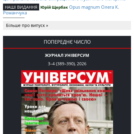
Opus magnum Олега К.
НАШІ ВИДАННЯ
Юрій Щербак
Романчука
Аналітичний центр Олега К.
РЕЦЕНЗІЇ
Петро Іванишин
Більше про випуск »
Романчука
Журавель і синиця
СЛОВО РЕДАКЦІЙНЕ
Олег К. Романчук
як уособлення української політстратегії й тактики
ПОПЕРЕДНЄ ЧИСЛО
ЖУРНАЛ УНІВЕРСУМ
3–4 (389–390), 2026