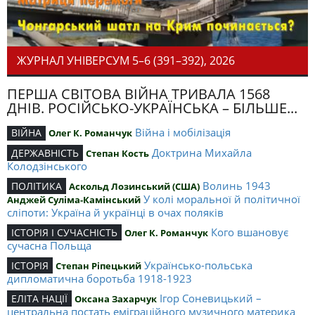
ЖУРНАЛ УНІВЕРСУМ 5–6 (391–392), 2026
ПЕРША СВІТОВА ВІЙНА ТРИВАЛА 1568
ДНІВ. РОСІЙСЬКО-УКРАЇНСЬКА – БІЛЬШЕ...
Війна і мобілізація
ВІЙНА
Олег К. Романчук
Доктрина Михайла
ДЕРЖАВНІСТЬ
Степан Кость
Колодзінського
Волинь 1943
ПОЛІТИКА
Аскольд Лозинський (США)
У колі моральної й політичної
Анджей Суліма-Камінський
сліпоти: Україна й українці в очах поляків
Кого вшановує
ІСТОРІЯ І СУЧАСНІСТЬ
Олег К. Романчук
сучасна Польща
Українсько-польська
ІСТОРІЯ
Степан Ріпецький
дипломатична боротьба 1918-1923
Ігор Соневицький –
ЕЛІТА НАЦІЇ
Оксана Захарчук
центральна постать еміграційного музичного материка