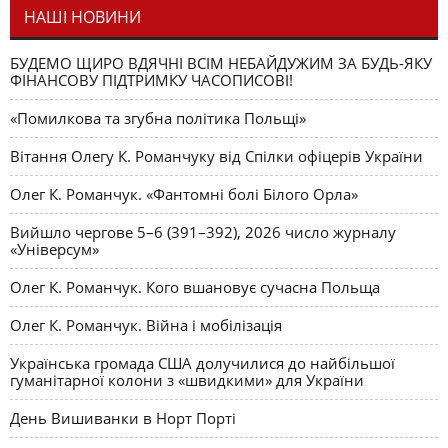
НАШІ НОВИНИ
БУДЕМО ЩИРО ВДЯЧНІ ВСІМ НЕБАЙДУЖИМ ЗА БУДЬ-ЯКУ
ФІНАНСОВУ ПІДТРИМКУ ЧАСОПИСОВІ!
«Помилкова та згубна політика Польщі»
Вітання Олегу К. Романчуку від Спілки офіцерів України
Олег К. Романчук. «Фантомні болі Білого Орла»
Вийшло чергове 5–6 (391–392), 2026 число журналу
«Універсум»
Олег К. Романчук. Кого вшановує сучасна Польща
Олег К. Романчук. Війна і мобілізація
Українська громада США долучилися до найбільшої
гуманітарної колони з «швидкими» для України
День Вишиванки в Норт Порті