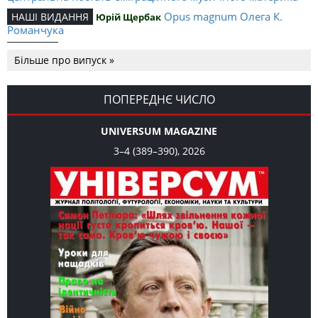
Opus magnum Олега К.
НАШІ ВИДАННЯ
Юрій Щербак
Романчука
Аналітичний центр Олега К.
РЕЦЕНЗІЇ
Петро Іванишин
Більше про випуск »
Романчука
Журавель і синиця
СЛОВО РЕДАКЦІЙНЕ
Олег К. Романчук
як уособлення української політстратегії й тактики
ПОПЕРЕДНЄ ЧИСЛО
UNIVERSUM MAGAZINE
3–4 (389–390), 2026