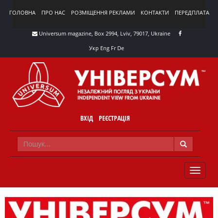
ГОЛОВНА
ПРО НАС
РОЗМІЩЕННЯ РЕКЛАМИ
КОНТАКТИ
ПЕРЕДПЛАТА
Universum magazine, Box 2994, Lviv, 79017, Ukraine
Укр
Eng
Fr
De
ВХІД
РЕЄСТРАЦІЯ
TOGGLE
NAVIG