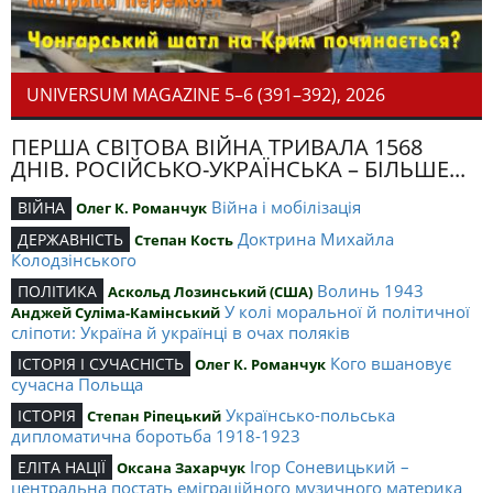
UNIVERSUM MAGAZINE 5–6 (391–392), 2026
ПЕРША СВІТОВА ВІЙНА ТРИВАЛА 1568
ДНІВ. РОСІЙСЬКО-УКРАЇНСЬКА – БІЛЬШЕ...
Війна і мобілізація
ВІЙНА
Олег К. Романчук
Доктрина Михайла
ДЕРЖАВНІСТЬ
Степан Кость
Колодзінського
Волинь 1943
ПОЛІТИКА
Аскольд Лозинський (США)
У колі моральної й політичної
Анджей Суліма-Камінський
сліпоти: Україна й українці в очах поляків
Кого вшановує
ІСТОРІЯ І СУЧАСНІСТЬ
Олег К. Романчук
сучасна Польща
Українсько-польська
ІСТОРІЯ
Степан Ріпецький
дипломатична боротьба 1918-1923
Ігор Соневицький –
ЕЛІТА НАЦІЇ
Оксана Захарчук
центральна постать еміграційного музичного материка