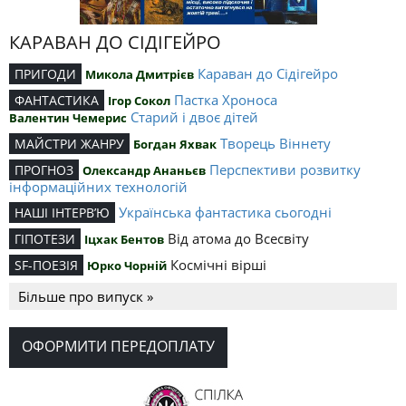
КАРАВАН ДО СІДІГЕЙРО
Караван до Сідігейро
ПРИГОДИ
Микола Дмитрієв
Пастка Хроноса
ФАНТАСТИКА
Ігор Сокол
Старий і двоє дітей
Валентин Чемерис
Творець Віннету
МАЙСТРИ ЖАНРУ
Богдан Яхвак
Перспективи розвитку
ПРОГНОЗ
Олександр Ананьєв
інформаційних технологій
Українська фантастика сьогодні
НАШІ ІНТЕРВ’Ю
Від атома до Всесвіту
ГІПОТЕЗИ
Іцхак Бентов
Космічні вірші
SF-ПОЕЗІЯ
Юрко Чорній
Більше про випуск »
ОФОРМИТИ ПЕРЕДОПЛАТУ