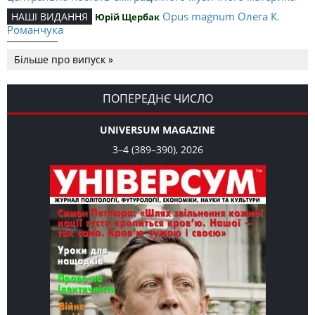
Opus magnum Олега К.
НАШІ ВИДАННЯ
Юрій Щербак
Романчука
Аналітичний центр Олега К.
РЕЦЕНЗІЇ
Петро Іванишин
Більше про випуск »
Романчука
Журавель і синиця як
Editorial
Oleh K. Romanchuk
уособлення української політстратегії й тактики
ПОПЕРЕДНЄ ЧИСЛО
UNIVERSUM MAGAZINE
3–4 (389–390), 2026