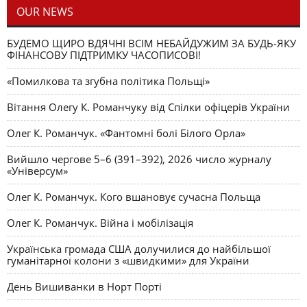
OUR NEWS
БУДЕМО ЩИРО ВДЯЧНІ ВСІМ НЕБАЙДУЖИМ ЗА БУДЬ-ЯКУ
ФІНАНСОВУ ПІДТРИМКУ ЧАСОПИСОВІ!
«Помилкова та згубна політика Польщі»
Вітання Олегу К. Романчуку від Спілки офіцерів України
Олег К. Романчук. «Фантомні болі Білого Орла»
Вийшло чергове 5–6 (391–392), 2026 число журналу
«Універсум»
Олег К. Романчук. Кого вшановує сучасна Польща
Олег К. Романчук. Війна і мобілізація
Українська громада США долучилися до найбільшої
гуманітарної колони з «швидкими» для України
День Вишиванки в Норт Порті