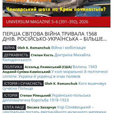
UNIVERSUM MAGAZINE 5–6 (391–392), 2026
ПЕРША СВІТОВА ВІЙНА ТРИВАЛА 1568
ДНІВ. РОСІЙСЬКО-УКРАЇНСЬКА – БІЛЬШЕ...
Війна і мобілізація
ВІЙНА
Oleh K. Romanchuk
Доктрина Михайла
ДЕРЖАВНІСТЬ
Степан Кость
Колодзінського
Волинь 1943
ПОЛІТИКА
Аскольд Лозинський (США)
У колі моральної й політичної
Анджей Суліма-Камінський
сліпоти: Україна й українці в очах поляків
Кого вшановує
ІСТОРІЯ І СУЧАСНІСТЬ
Oleh K. Romanchuk
сучасна Польща
Українсько-польська
ІСТОРІЯ
Степан Ріпецький
дипломатична боротьба 1918-1923
Ігор Соневицький –
ЕЛІТА НАЦІЇ
Оксана Захарчук
центральна постать еміграційного музичного материка