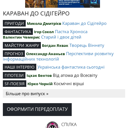
КАРАВАН ДО СІДІГЕЙРО
Караван до Сідігейро
ПРИГОДИ
Микола Дмитрієв
Пастка Хроноса
ФАНТАСТИКА
Ігор Сокол
Старий і двоє дітей
Валентин Чемерис
Творець Віннету
МАЙСТРИ ЖАНРУ
Богдан Яхвак
Перспективи розвитку
ПРОГНОЗ
Олександр Ананьєв
інформаційних технологій
Українська фантастика сьогодні
НАШІ ІНТЕРВ’Ю
Від атома до Всесвіту
ГІПОТЕЗИ
Іцхак Бентов
Космічні вірші
SF-ПОЕЗІЯ
Юрко Чорній
Більше про випуск »
ОФОРМИТИ ПЕРЕДОПЛАТУ