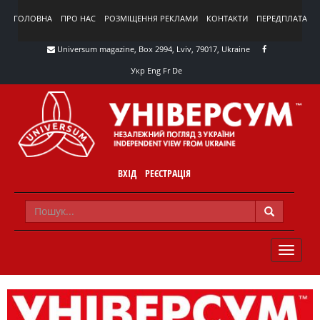
ГОЛОВНА
ПРО НАС
РОЗМІЩЕННЯ РЕКЛАМИ
КОНТАКТИ
ПЕРЕДПЛАТА
Universum magazine, Box 2994, Lviv, 79017, Ukraine
Укр
Eng
Fr
De
ВХІД
РЕЄСТРАЦІЯ
TOGGLE
NAVIG