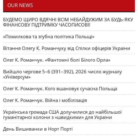
OUR NEWS
БУДЕМО ЩИРО ВДЯЧНІ ВСІМ НЕБАЙДУЖИМ ЗА БУДЬ-ЯКУ
ФІНАНСОВУ ПІДТРИМКУ ЧАСОПИСОВІ!
«Помилкова та згубна політика Польщі»
Вітання Олегу К. Романчуку від Спілки офіцерів України
Олег К. Романчук. «Фантомні болі Білого Орла»
Вийшло чергове 5–6 (391–392), 2026 число журналу
«Універсум»
Олег К. Романчук. Кого вшановує сучасна Польща
Олег К. Романчук. Війна і мобілізація
Українська громада США долучилися до найбільшої
гуманітарної колони з «швидкими» для України
День Вишиванки в Норт Порті