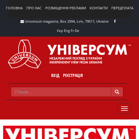
ГОЛОВНА
ПРО НАС
РОЗМІЩЕННЯ РЕКЛАМИ
КОНТАКТИ
ПЕРЕДПЛАТА
Universum magazine, Box 2994, Lviv, 79017, Ukraine
Укр
Eng
Fr
De
ВХІД
РЕЄСТРАЦІЯ
TOGGLE
NAVIG