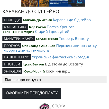
КАРАВАН ДО СІДІГЕЙРО
Караван до Сідігейро
ПРИГОДИ
Микола Дмитрієв
Пастка Хроноса
ФАНТАСТИКА
Ігор Сокол
Старий і двоє дітей
Валентин Чемерис
Творець Віннету
МАЙСТРИ ЖАНРУ
Богдан Яхвак
Перспективи розвитку
ПРОГНОЗ
Олександр Ананьєв
інформаційних технологій
Українська фантастика сьогодні
НАШІ ІНТЕРВ’Ю
Від атома до Всесвіту
ГІПОТЕЗИ
Іцхак Бентов
Космічні вірші
SF-ПОЕЗІЯ
Юрко Чорній
Більше про випуск »
ОФОРМИТИ ПЕРЕДОПЛАТУ