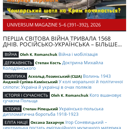
UNIVERSUM MAGAZINE 5–6 (391–392), 2026
ПЕРША СВІТОВА ВІЙНА ТРИВАЛА 1568
ДНІВ. РОСІЙСЬКО-УКРАЇНСЬКА – БІЛЬШЕ...
Війна і мобілізація
ВІЙНА
Oleh K. Romanchuk
Доктрина Михайла
ДЕРЖАВНІСТЬ
Степан Кость
Колодзінського
Волинь 1943
ПОЛІТИКА
Аскольд Лозинський (США)
У колі моральної й політичної
Анджей Суліма-Камінський
сліпоти: Україна й українці в очах поляків
Кого вшановує
ІСТОРІЯ І СУЧАСНІСТЬ
Oleh K. Romanchuk
сучасна Польща
Українсько-польська
ІСТОРІЯ
Степан Ріпецький
дипломатична боротьба 1918-1923
Ігор Соневицький –
ЕЛІТА НАЦІЇ
Оксана Захарчук
центральна постать еміграційного музичного материка