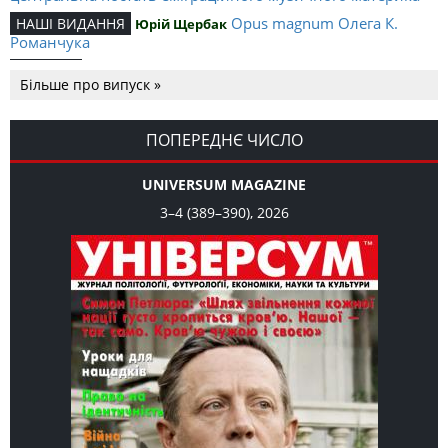
Opus magnum Олега К.
НАШІ ВИДАННЯ
Юрій Щербак
Романчука
Аналітичний центр Олега К.
РЕЦЕНЗІЇ
Петро Іванишин
Більше про випуск »
Романчука
Журавель і синиця як
Editorial
Oleh K. Romanchuk
уособлення української політстратегії й тактики
ПОПЕРЕДНЄ ЧИСЛО
UNIVERSUM MAGAZINE
3–4 (389–390), 2026