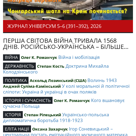
ЖУРНАЛ УНІВЕРСУМ 5–6 (391–392), 2026
ПЕРША СВІТОВА ВІЙНА ТРИВАЛА 1568
ДНІВ. РОСІЙСЬКО-УКРАЇНСЬКА – БІЛЬШЕ...
Війна і мобілізація
ВІЙНА
Олег К. Романчук
Доктрина Михайла
ДЕРЖАВНІСТЬ
Степан Кость
Колодзінського
Волинь 1943
ПОЛІТИКА
Аскольд Лозинський (США)
У колі моральної й політичної
Анджей Суліма-Камінський
сліпоти: Україна й українці в очах поляків
Кого вшановує
ІСТОРІЯ І СУЧАСНІСТЬ
Олег К. Романчук
сучасна Польща
Українсько-польська
ІСТОРІЯ
Степан Ріпецький
дипломатична боротьба 1918-1923
Ігор Соневицький –
ЕЛІТА НАЦІЇ
Оксана Захарчук
центральна постать еміграційного музичного материка