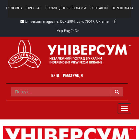
ГОЛОВНА
ПРО НАС
РОЗМІЩЕННЯ РЕКЛАМИ
КОНТАКТИ
ПЕРЕДПЛАТА
Universum magazine, Box 2994, Lviv, 79017, Ukraine
Укр
Eng
Fr
De
ВХІД
РЕЄСТРАЦІЯ
TOGGLE
NAVIG