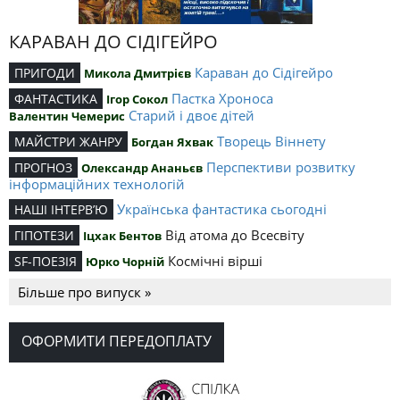
КАРАВАН ДО СІДІГЕЙРО
Караван до Сідігейро
ПРИГОДИ
Микола Дмитрієв
Пастка Хроноса
ФАНТАСТИКА
Ігор Сокол
Старий і двоє дітей
Валентин Чемерис
Творець Віннету
МАЙСТРИ ЖАНРУ
Богдан Яхвак
Перспективи розвитку
ПРОГНОЗ
Олександр Ананьєв
інформаційних технологій
Українська фантастика сьогодні
НАШІ ІНТЕРВ’Ю
Від атома до Всесвіту
ГІПОТЕЗИ
Іцхак Бентов
Космічні вірші
SF-ПОЕЗІЯ
Юрко Чорній
Більше про випуск »
ОФОРМИТИ ПЕРЕДОПЛАТУ