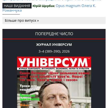
Opus magnum Олега К.
НАШІ ВИДАННЯ
Юрій Щербак
Романчука
Аналітичний центр Олега К.
РЕЦЕНЗІЇ
Петро Іванишин
Більше про випуск »
Романчука
Журавель і синиця
СЛОВО РЕДАКЦІЙНЕ
Олег К. Романчук
як уособлення української політстратегії й тактики
ПОПЕРЕДНЄ ЧИСЛО
ЖУРНАЛ УНІВЕРСУМ
3–4 (389–390), 2026