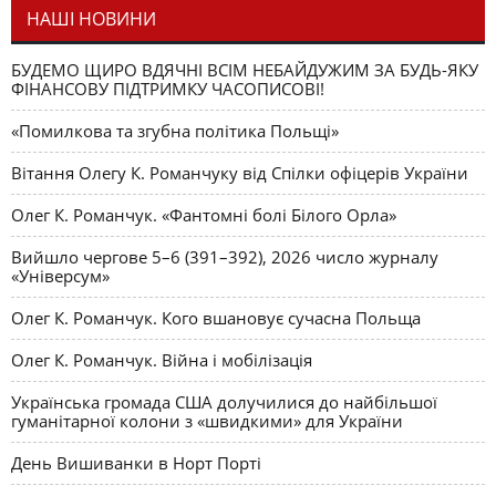
НАШІ НОВИНИ
БУДЕМО ЩИРО ВДЯЧНІ ВСІМ НЕБАЙДУЖИМ ЗА БУДЬ-ЯКУ
ФІНАНСОВУ ПІДТРИМКУ ЧАСОПИСОВІ!
«Помилкова та згубна політика Польщі»
Вітання Олегу К. Романчуку від Спілки офіцерів України
Олег К. Романчук. «Фантомні болі Білого Орла»
Вийшло чергове 5–6 (391–392), 2026 число журналу
«Універсум»
Олег К. Романчук. Кого вшановує сучасна Польща
Олег К. Романчук. Війна і мобілізація
Українська громада США долучилися до найбільшої
гуманітарної колони з «швидкими» для України
День Вишиванки в Норт Порті