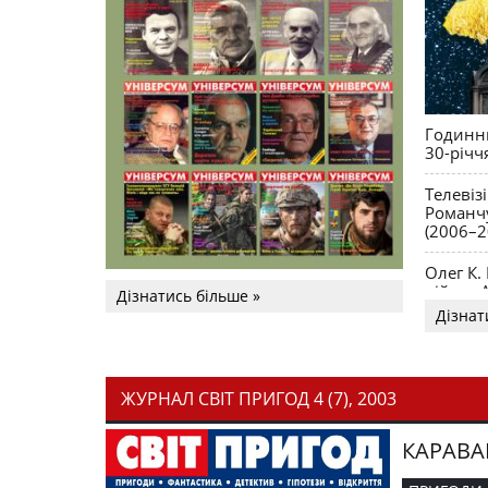
Годинни
30-річч
Телевіз
Романчу
(2006–2
Олег К.
війни. 
Дізнатись більше »
Дізнат
ЖУРНАЛ СВІТ ПРИГОД 4 (7), 2003
КАРАВА