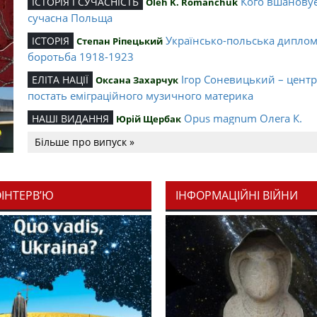
Кого вшанову
ІСТОРІЯ І СУЧАСНІСТЬ
Oleh K. Romanchuk
сучасна Польща
Українсько-польська дипло
ІСТОРІЯ
Степан Ріпецький
боротьба 1918-1923
Ігор Соневицький – цент
ЕЛІТА НАЦІЇ
Оксана Захарчук
постать еміграційного музичного материка
Opus magnum Олега К.
НАШІ ВИДАННЯ
Юрій Щербак
Романчука
Більше про випуск »
Аналітичний центр Олега К.
РЕЦЕНЗІЇ
Петро Іванишин
Романчука
ОІНТЕРВ’Ю
ІНФОРМАЦІЙНІ ВІЙНИ
Журавель і синиця як уосо
Editorial
Oleh K. Romanchuk
української політстратегії й тактики