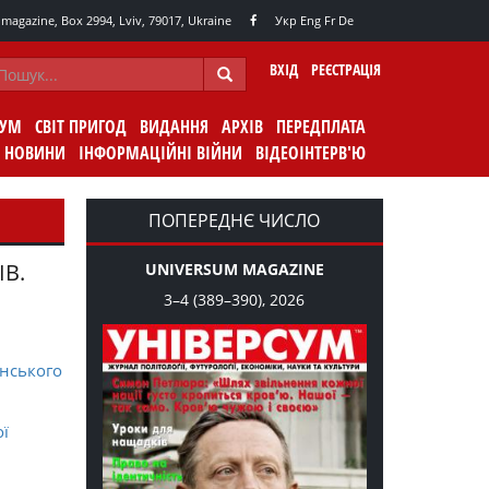
agazine, Box 2994, Lviv, 79017, Ukraine
Укр
Eng
Fr
De
ВХІД
РЕЄСТРАЦІЯ
СУМ
СВІТ ПРИГОД
ВИДАННЯ
АРХІВ
ПЕРЕДПЛАТА
НОВИНИ
ІНФОРМАЦІЙНІ ВІЙНИ
ВІДЕОІНТЕРВ'Ю
ПОПЕРЕДНЄ ЧИСЛО
ІВ.
UNIVERSUM MAGAZINE
3–4 (389–390), 2026
нського
ої