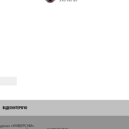
ВІДЕОІНТЕРВ'Ю
журнал «УНІВЕРСУМ».