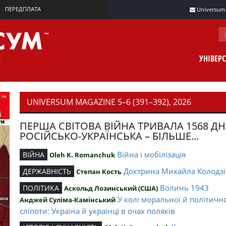
ПЕРЕДПЛАТА
Universum m
УНІВЕР
UNIVERSUM MAGAZINE 5–6 (391–392), 2026
ПЕРША СВІТОВА ВІЙНА ТРИВАЛА 1568 ДН
РОСІЙСЬКО-УКРАЇНСЬКА – БІЛЬШЕ...
Війна і мобілізація
ВІЙНА
Oleh K. Romanchuk
Доктрина Михайла Колодзі
ДЕРЖАВНІСТЬ
Степан Кость
Волинь 1943
ПОЛІТИКА
Аскольд Лозинський (США)
У колі моральної й політичн
Анджей Суліма-Камінський
сліпоти: Україна й українці в очах поляків