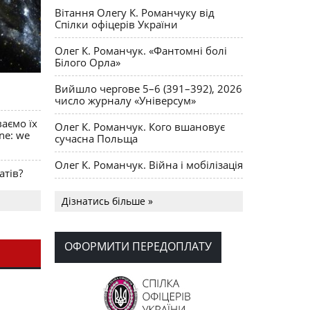
Вітання Олегу К. Романчуку від
Спілки офіцерів України
Олег К. Романчук. «Фантомні болі
Білого Орла»
Вийшло чергове 5–6 (391–392), 2026
число журналу «Універсум»
ваємо їх
Олег К. Романчук. Кого вшановує
ine: we
сучасна Польща
Олег К. Романчук. Війна і мобілізація
атів?
Українська громада США
Дізнатись більше »
долучилися до найбільшої
гуманітарної колони з «швидкими»
для України
ОФОРМИТИ ПЕРЕДОПЛАТУ
День Вишиванки в Норт Порті
OPUS MAGNUM Олега К. Романчука