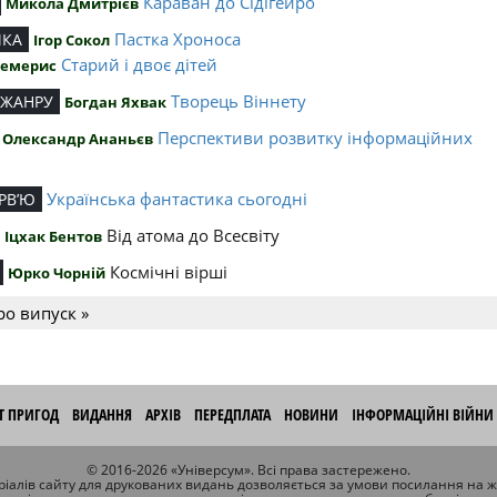
Караван до Сідігейро
Микола Дмитрієв
Пастка Хроноса
ИКА
Ігор Сокол
Старий і двоє дітей
Чемерис
Творець Віннету
 ЖАНРУ
Богдан Яхвак
Перспективи розвитку інформаційних
Олександр Ананьєв
й
Українська фантастика сьогодні
РВ’Ю
Від атома до Всесвіту
Іцхак Бентов
Космічні вірші
Юрко Чорній
ро випуск »
ІТ ПРИГОД
ВИДАННЯ
АРХІВ
ПЕРЕДПЛАТА
НОВИНИ
ІНФОРМАЦІЙНІ ВІЙНИ
© 2016-2026 «Універсум». Всі права застережено.
іалів сайту для друкованих видань дозволяється за умови посилання на 