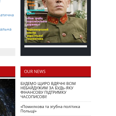
є
матична
ральна
OUR NEWS
блення
БУДЕМО ЩИРО ВДЯЧНІ ВСІМ
НЕБАЙДУЖИМ ЗА БУДЬ-ЯКУ
ФІНАНСОВУ ПІДТРИМКУ
ЧАСОПИСОВІ!
«Помилкова та згубна політика
Польщі»