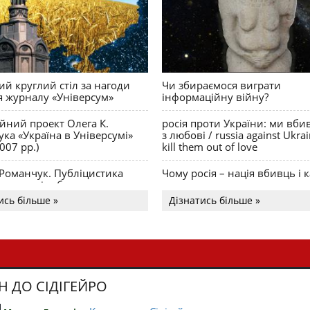
й круглий стіл за нагоди
Чи збираємося виграти
я журналу «Універсум»
інформаційну війну?
ійний проект Олега К.
росія проти України: ми вби
ка «Україна в Універсумі»
з любові / russia against Ukra
007 рр.)
kill them out of love
 Романчук. Публіцистика
Чому росія – нація вбивць і к
Акценти і табу
ись більше »
Дізнатись більше »
Н ДО СІДІГЕЙРО