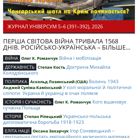
ЖУРНАЛ УНІВЕРСУМ 5–6 (391–392), 2026
ПЕРША СВІТОВА ВІЙНА ТРИВАЛА 1568
ДНІВ. РОСІЙСЬКО-УКРАЇНСЬКА – БІЛЬШЕ...
Війна і мобілізація
ВІЙНА
Олег К. Романчук
Доктрина Михайла
ДЕРЖАВНІСТЬ
Степан Кость
Колодзінського
Волинь 1943
ПОЛІТИКА
Аскольд Лозинський (США)
У колі моральної й політичної
Анджей Суліма-Камінський
сліпоти: Україна й українці в очах поляків
Кого вшановує
ІСТОРІЯ І СУЧАСНІСТЬ
Олег К. Романчук
сучасна Польща
Українсько-польська
ІСТОРІЯ
Степан Ріпецький
дипломатична боротьба 1918-1923
Ігор Соневицький –
ЕЛІТА НАЦІЇ
Оксана Захарчук
центральна постать еміграційного музичного материка