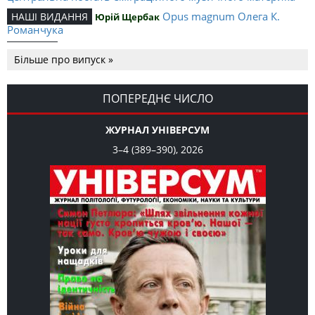
Opus magnum Олега К.
НАШІ ВИДАННЯ
Юрій Щербак
Романчука
Аналітичний центр Олега К.
РЕЦЕНЗІЇ
Петро Іванишин
Більше про випуск »
Романчука
Журавель і синиця
СЛОВО РЕДАКЦІЙНЕ
Олег К. Романчук
як уособлення української політстратегії й тактики
ПОПЕРЕДНЄ ЧИСЛО
ЖУРНАЛ УНІВЕРСУМ
3–4 (389–390), 2026