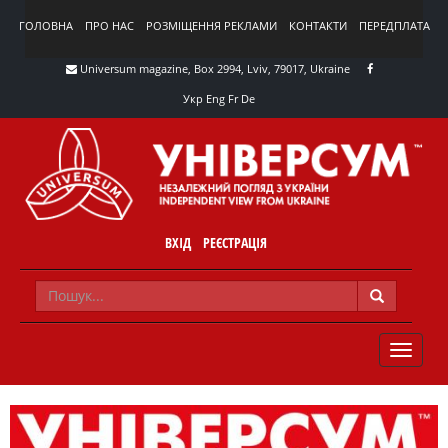
ГОЛОВНА
ПРО НАС
РОЗМІЩЕННЯ РЕКЛАМИ
КОНТАКТИ
ПЕРЕДПЛАТА
Universum magazine, Box 2994, Lviv, 79017, Ukraine
Укр
Eng
Fr
De
ВХІД
РЕЄСТРАЦІЯ
TOGGLE
NAVIG