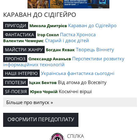
КАРАВАН ДО СІДІГЕЙРО
Караван до Сідігейро
ПРИГОДИ
Микола Дмитрієв
Пастка Хроноса
ФАНТАСТИКА
Ігор Сокол
Старий і двоє дітей
Валентин Чемерис
Творець Віннету
МАЙСТРИ ЖАНРУ
Богдан Яхвак
Перспективи розвитку
ПРОГНОЗ
Олександр Ананьєв
інформаційних технологій
Українська фантастика сьогодні
НАШІ ІНТЕРВ’Ю
Від атома до Всесвіту
ГІПОТЕЗИ
Іцхак Бентов
Космічні вірші
SF-ПОЕЗІЯ
Юрко Чорній
Більше про випуск »
ОФОРМИТИ ПЕРЕДОПЛАТУ