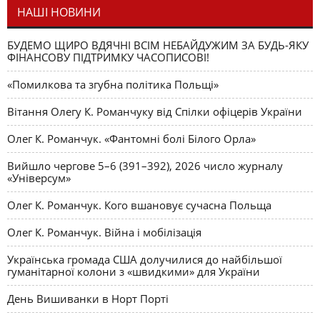
НАШІ НОВИНИ
БУДЕМО ЩИРО ВДЯЧНІ ВСІМ НЕБАЙДУЖИМ ЗА БУДЬ-ЯКУ
ФІНАНСОВУ ПІДТРИМКУ ЧАСОПИСОВІ!
«Помилкова та згубна політика Польщі»
Вітання Олегу К. Романчуку від Спілки офіцерів України
Олег К. Романчук. «Фантомні болі Білого Орла»
Вийшло чергове 5–6 (391–392), 2026 число журналу
«Універсум»
Олег К. Романчук. Кого вшановує сучасна Польща
Олег К. Романчук. Війна і мобілізація
Українська громада США долучилися до найбільшої
гуманітарної колони з «швидкими» для України
День Вишиванки в Норт Порті