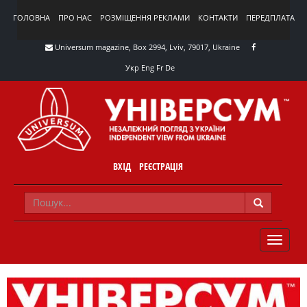
ГОЛОВНА
ПРО НАС
РОЗМІЩЕННЯ РЕКЛАМИ
КОНТАКТИ
ПЕРЕДПЛАТА
Universum magazine, Box 2994, Lviv, 79017, Ukraine
Укр
Eng
Fr
De
ВХІД
РЕЄСТРАЦІЯ
TOGGLE
NAVIG