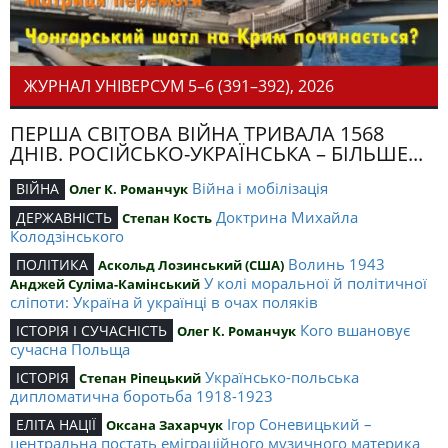
ЖУРНАЛ УНІВЕРСУМ 5–6 (391–392), 2026
ПЕРША СВІТОВА ВІЙНА ТРИВАЛА 1568
ДНІВ. РОСІЙСЬКО-УКРАЇНСЬКА – БІЛЬШЕ...
Війна і мобілізація
ВІЙНА
Олег К. Романчук
Доктрина Михайла
ДЕРЖАВНІСТЬ
Степан Кость
Колодзінського
Волинь 1943
ПОЛІТИКА
Аскольд Лозинський (США)
У колі моральної й політичної
Анджей Суліма-Камінський
сліпоти: Україна й українці в очах поляків
Кого вшановує
ІСТОРІЯ І СУЧАСНІСТЬ
Олег К. Романчук
сучасна Польща
Українсько-польська
ІСТОРІЯ
Степан Ріпецький
дипломатична боротьба 1918-1923
Ігор Соневицький –
ЕЛІТА НАЦІЇ
Оксана Захарчук
центральна постать еміграційного музичного материка