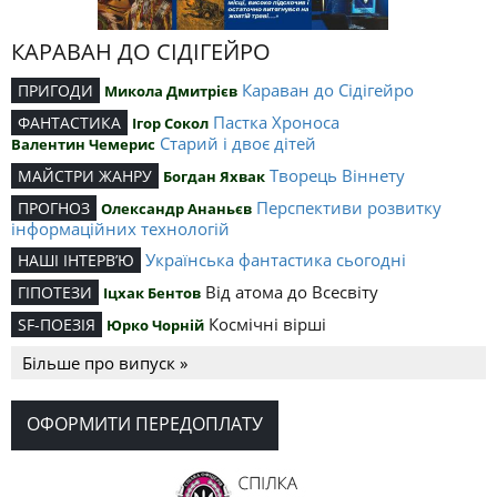
КАРАВАН ДО СІДІГЕЙРО
Караван до Сідігейро
ПРИГОДИ
Микола Дмитрієв
Пастка Хроноса
ФАНТАСТИКА
Ігор Сокол
Старий і двоє дітей
Валентин Чемерис
Творець Віннету
МАЙСТРИ ЖАНРУ
Богдан Яхвак
Перспективи розвитку
ПРОГНОЗ
Олександр Ананьєв
інформаційних технологій
Українська фантастика сьогодні
НАШІ ІНТЕРВ’Ю
Від атома до Всесвіту
ГІПОТЕЗИ
Іцхак Бентов
Космічні вірші
SF-ПОЕЗІЯ
Юрко Чорній
Більше про випуск »
ОФОРМИТИ ПЕРЕДОПЛАТУ