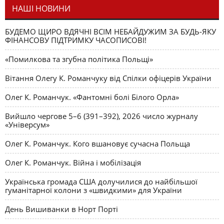
НАШІ НОВИНИ
БУДЕМО ЩИРО ВДЯЧНІ ВСІМ НЕБАЙДУЖИМ ЗА БУДЬ-ЯКУ
ФІНАНСОВУ ПІДТРИМКУ ЧАСОПИСОВІ!
«Помилкова та згубна політика Польщі»
Вітання Олегу К. Романчуку від Спілки офіцерів України
Олег К. Романчук. «Фантомні болі Білого Орла»
Вийшло чергове 5–6 (391–392), 2026 число журналу
«Універсум»
Олег К. Романчук. Кого вшановує сучасна Польща
Олег К. Романчук. Війна і мобілізація
Українська громада США долучилися до найбільшої
гуманітарної колони з «швидкими» для України
День Вишиванки в Норт Порті