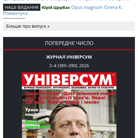
Opus magnum Олега К.
НАШІ ВИДАННЯ
Юрій Щербак
Романчука
Аналітичний центр Олега К.
РЕЦЕНЗІЇ
Петро Іванишин
Більше про випуск »
Романчука
Журавель і синиця
СЛОВО РЕДАКЦІЙНЕ
Олег К. Романчук
як уособлення української політстратегії й тактики
ПОПЕРЕДНЄ ЧИСЛО
ЖУРНАЛ УНІВЕРСУМ
3–4 (389–390), 2026