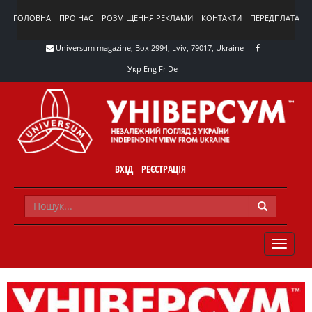
ГОЛОВНА
ПРО НАС
РОЗМІЩЕННЯ РЕКЛАМИ
КОНТАКТИ
ПЕРЕДПЛАТА
Universum magazine, Box 2994, Lviv, 79017, Ukraine
Укр
Eng
Fr
De
ВХІД
РЕЄСТРАЦІЯ
TOGGLE
NAVIG