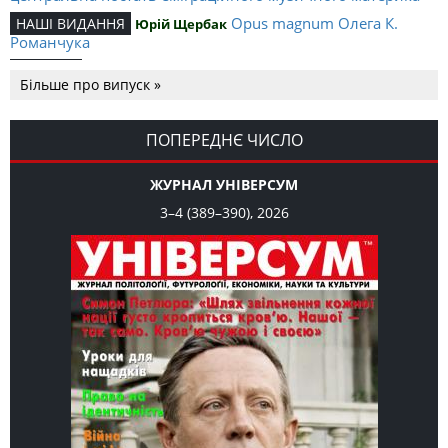
Opus magnum Олега К.
НАШІ ВИДАННЯ
Юрій Щербак
Романчука
Аналітичний центр Олега К.
РЕЦЕНЗІЇ
Петро Іванишин
Більше про випуск »
Романчука
Журавель і синиця
СЛОВО РЕДАКЦІЙНЕ
Олег К. Романчук
як уособлення української політстратегії й тактики
ПОПЕРЕДНЄ ЧИСЛО
ЖУРНАЛ УНІВЕРСУМ
3–4 (389–390), 2026