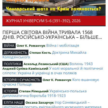
ЖУРНАЛ УНІВЕРСУМ 5–6 (391–392), 2026
ПЕРША СВІТОВА ВІЙНА ТРИВАЛА 1568
ДНІВ. РОСІЙСЬКО-УКРАЇНСЬКА – БІЛЬШЕ...
Війна і мобілізація
ВІЙНА
Олег К. Романчук
Доктрина Михайла
ДЕРЖАВНІСТЬ
Степан Кость
Колодзінського
Волинь 1943
ПОЛІТИКА
Аскольд Лозинський (США)
У колі моральної й політичної
Анджей Суліма-Камінський
сліпоти: Україна й українці в очах поляків
Кого вшановує
ІСТОРІЯ І СУЧАСНІСТЬ
Олег К. Романчук
сучасна Польща
Українсько-польська
ІСТОРІЯ
Степан Ріпецький
дипломатична боротьба 1918-1923
Ігор Соневицький –
ЕЛІТА НАЦІЇ
Оксана Захарчук
центральна постать еміграційного музичного материка