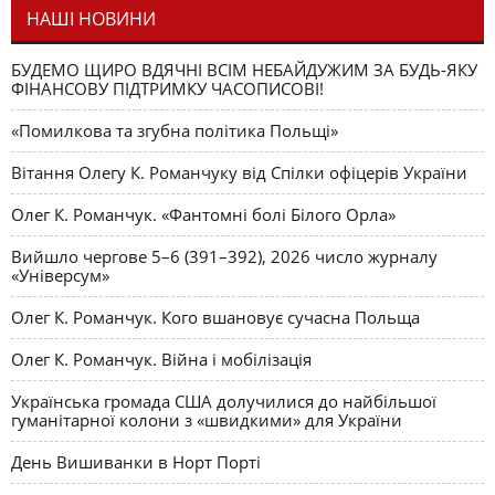
НАШІ НОВИНИ
БУДЕМО ЩИРО ВДЯЧНІ ВСІМ НЕБАЙДУЖИМ ЗА БУДЬ-ЯКУ
ФІНАНСОВУ ПІДТРИМКУ ЧАСОПИСОВІ!
«Помилкова та згубна політика Польщі»
Вітання Олегу К. Романчуку від Спілки офіцерів України
Олег К. Романчук. «Фантомні болі Білого Орла»
Вийшло чергове 5–6 (391–392), 2026 число журналу
«Універсум»
Олег К. Романчук. Кого вшановує сучасна Польща
Олег К. Романчук. Війна і мобілізація
Українська громада США долучилися до найбільшої
гуманітарної колони з «швидкими» для України
День Вишиванки в Норт Порті