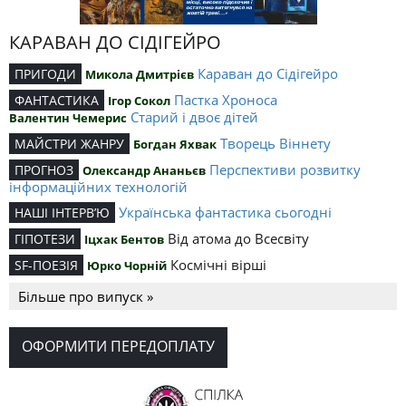
КАРАВАН ДО СІДІГЕЙРО
Караван до Сідігейро
ПРИГОДИ
Микола Дмитрієв
Пастка Хроноса
ФАНТАСТИКА
Ігор Сокол
Старий і двоє дітей
Валентин Чемерис
Творець Віннету
МАЙСТРИ ЖАНРУ
Богдан Яхвак
Перспективи розвитку
ПРОГНОЗ
Олександр Ананьєв
інформаційних технологій
Українська фантастика сьогодні
НАШІ ІНТЕРВ’Ю
Від атома до Всесвіту
ГІПОТЕЗИ
Іцхак Бентов
Космічні вірші
SF-ПОЕЗІЯ
Юрко Чорній
Більше про випуск »
ОФОРМИТИ ПЕРЕДОПЛАТУ