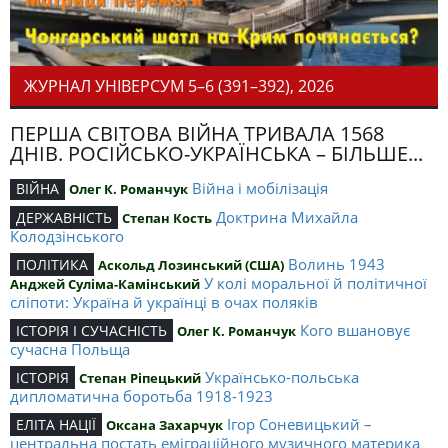
ЖУРНАЛ УНІВЕРСУМ 5–6 (391–392), 2026
ПЕРША СВІТОВА ВІЙНА ТРИВАЛА 1568
ДНІВ. РОСІЙСЬКО-УКРАЇНСЬКА – БІЛЬШЕ...
Війна і мобілізація
ВІЙНА
Олег К. Романчук
Доктрина Михайла
ДЕРЖАВНІСТЬ
Степан Кость
Колодзінського
Волинь 1943
ПОЛІТИКА
Аскольд Лозинський (США)
У колі моральної й політичної
Анджей Суліма-Камінський
сліпоти: Україна й українці в очах поляків
Кого вшановує
ІСТОРІЯ І СУЧАСНІСТЬ
Олег К. Романчук
сучасна Польща
Українсько-польська
ІСТОРІЯ
Степан Ріпецький
дипломатична боротьба 1918-1923
Ігор Соневицький –
ЕЛІТА НАЦІЇ
Оксана Захарчук
центральна постать еміграційного музичного материка