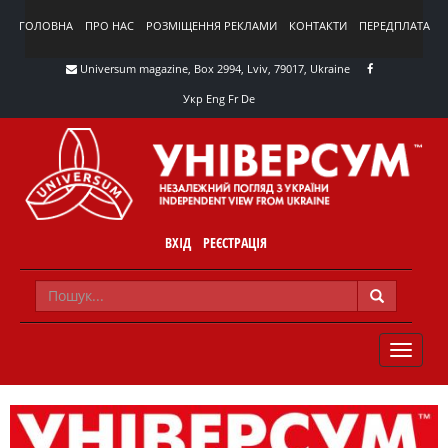
ГОЛОВНА
ПРО НАС
РОЗМІЩЕННЯ РЕКЛАМИ
КОНТАКТИ
ПЕРЕДПЛАТА
Universum magazine, Box 2994, Lviv, 79017, Ukraine
Укр
Eng
Fr
De
ВХІД
РЕЄСТРАЦІЯ
TOGGLE
NAVIG