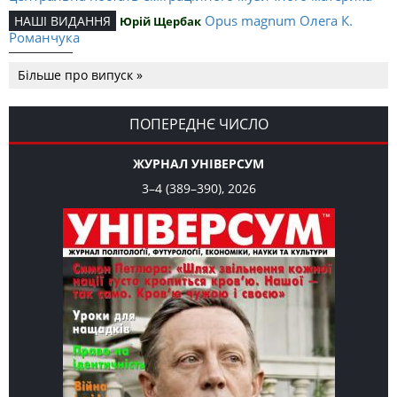
Opus magnum Олега К.
НАШІ ВИДАННЯ
Юрій Щербак
Романчука
Аналітичний центр Олега К.
РЕЦЕНЗІЇ
Петро Іванишин
Більше про випуск »
Романчука
Журавель і синиця
СЛОВО РЕДАКЦІЙНЕ
Олег К. Романчук
як уособлення української політстратегії й тактики
ПОПЕРЕДНЄ ЧИСЛО
ЖУРНАЛ УНІВЕРСУМ
3–4 (389–390), 2026