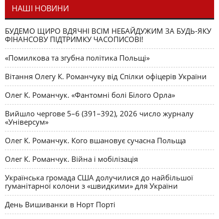
НАШІ НОВИНИ
БУДЕМО ЩИРО ВДЯЧНІ ВСІМ НЕБАЙДУЖИМ ЗА БУДЬ-ЯКУ
ФІНАНСОВУ ПІДТРИМКУ ЧАСОПИСОВІ!
«Помилкова та згубна політика Польщі»
Вітання Олегу К. Романчуку від Спілки офіцерів України
Олег К. Романчук. «Фантомні болі Білого Орла»
Вийшло чергове 5–6 (391–392), 2026 число журналу
«Універсум»
Олег К. Романчук. Кого вшановує сучасна Польща
Олег К. Романчук. Війна і мобілізація
Українська громада США долучилися до найбільшої
гуманітарної колони з «швидкими» для України
День Вишиванки в Норт Порті