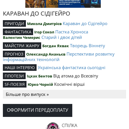
КАРАВАН ДО СІДІГЕЙРО
Караван до Сідігейро
ПРИГОДИ
Микола Дмитрієв
Пастка Хроноса
ФАНТАСТИКА
Ігор Сокол
Старий і двоє дітей
Валентин Чемерис
Творець Віннету
МАЙСТРИ ЖАНРУ
Богдан Яхвак
Перспективи розвитку
ПРОГНОЗ
Олександр Ананьєв
інформаційних технологій
Українська фантастика сьогодні
НАШІ ІНТЕРВ’Ю
Від атома до Всесвіту
ГІПОТЕЗИ
Іцхак Бентов
Космічні вірші
SF-ПОЕЗІЯ
Юрко Чорній
Більше про випуск »
ОФОРМИТИ ПЕРЕДОПЛАТУ