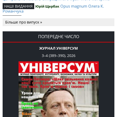
Opus magnum Олега К.
НАШІ ВИДАННЯ
Юрій Щербак
Романчука
Аналітичний центр Олега К.
РЕЦЕНЗІЇ
Петро Іванишин
Більше про випуск »
Романчука
Журавель і синиця
СЛОВО РЕДАКЦІЙНЕ
Олег К. Романчук
як уособлення української політстратегії й тактики
ПОПЕРЕДНЄ ЧИСЛО
ЖУРНАЛ УНІВЕРСУМ
3–4 (389–390), 2026