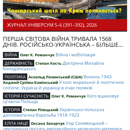
ЖУРНАЛ УНІВЕРСУМ 5–6 (391–392), 2026
ПЕРША СВІТОВА ВІЙНА ТРИВАЛА 1568
ДНІВ. РОСІЙСЬКО-УКРАЇНСЬКА – БІЛЬШЕ...
Війна і мобілізація
ВІЙНА
Олег К. Романчук
Доктрина Михайла
ДЕРЖАВНІСТЬ
Степан Кость
Колодзінського
Волинь 1943
ПОЛІТИКА
Аскольд Лозинський (США)
У колі моральної й політичної
Анджей Суліма-Камінський
сліпоти: Україна й українці в очах поляків
Кого вшановує
ІСТОРІЯ І СУЧАСНІСТЬ
Олег К. Романчук
сучасна Польща
Українсько-польська
ІСТОРІЯ
Степан Ріпецький
дипломатична боротьба 1918-1923
Ігор Соневицький –
ЕЛІТА НАЦІЇ
Оксана Захарчук
центральна постать еміграційного музичного материка