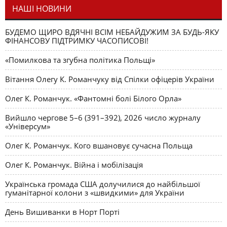
НАШІ НОВИНИ
БУДЕМО ЩИРО ВДЯЧНІ ВСІМ НЕБАЙДУЖИМ ЗА БУДЬ-ЯКУ
ФІНАНСОВУ ПІДТРИМКУ ЧАСОПИСОВІ!
«Помилкова та згубна політика Польщі»
Вітання Олегу К. Романчуку від Спілки офіцерів України
Олег К. Романчук. «Фантомні болі Білого Орла»
Вийшло чергове 5–6 (391–392), 2026 число журналу
«Універсум»
Олег К. Романчук. Кого вшановує сучасна Польща
Олег К. Романчук. Війна і мобілізація
Українська громада США долучилися до найбільшої
гуманітарної колони з «швидкими» для України
День Вишиванки в Норт Порті