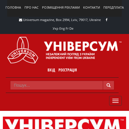
ГОЛОВНА
ПРО НАС
РОЗМІЩЕННЯ РЕКЛАМИ
КОНТАКТИ
ПЕРЕДПЛАТА
Universum magazine, Box 2994, Lviv, 79017, Ukraine
Укр
Eng
Fr
De
ВХІД
РЕЄСТРАЦІЯ
TOGGLE
NAVIG