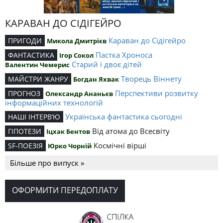
КАРАВАН ДО СІДІГЕЙРО
Караван до Сідігейро
ПРИГОДИ
Микола Дмитрієв
Пастка Хроноса
ФАНТАСТИКА
Ігор Сокол
Старий і двоє дітей
Валентин Чемерис
Творець Віннету
МАЙСТРИ ЖАНРУ
Богдан Яхвак
Перспективи розвитку
ПРОГНОЗ
Олександр Ананьєв
інформаційних технологій
Українська фантастика сьогодні
НАШІ ІНТЕРВ’Ю
Від атома до Всесвіту
ГІПОТЕЗИ
Іцхак Бентов
Космічні вірші
SF-ПОЕЗІЯ
Юрко Чорній
Більше про випуск »
ОФОРМИТИ ПЕРЕДОПЛАТУ